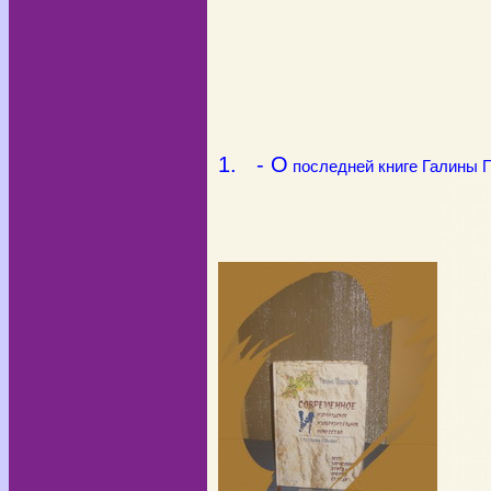
1. - О
последней книге Галины 