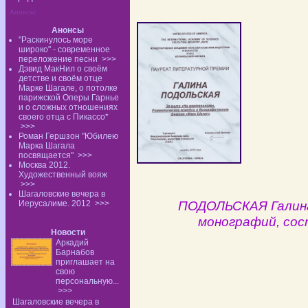
Анонсы:
Анонсы
"Раскинулось море
широко" - современное
переложение песни
>>>
Дэвид МакНил о своём
детстве и своём отце
Марке Шагале, о потолке
парижской Оперы Гарнье
и о сложных отношениях
своего отца с Пикассо*
>>>
Роман Гершзон "Юбилею
Марка Шагала
посвящается"
>>>
Москва 2012.
Художественный вояж
>>>
Шагаловские вечера в
ПОДОЛЬСКАЯ Галина 
Иерусалиме. 2012
>>>
монографий, сос
Новости
Аркадий
Барнабов
приглашает на
свою
персональную...
>>>
Шагаловские вечера в