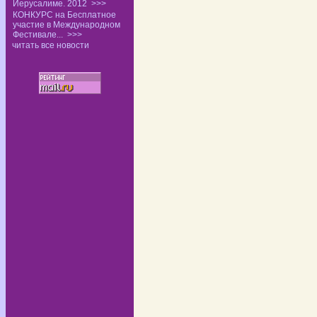
Иерусалиме. 2012
>>>
КОНКУРС на Бесплатное
участие в Международном
Фестивале...
>>>
читать все новости