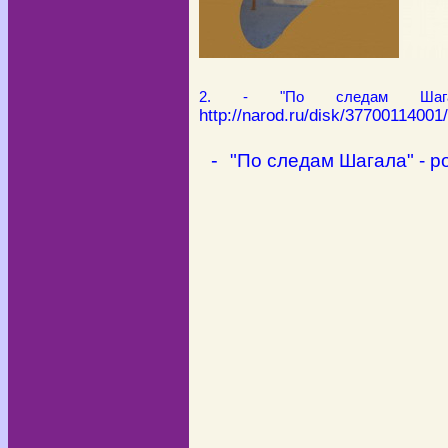
2. - "По следам Шагала
http://narod.ru/disk/37
-
"По следам Шагала" - р