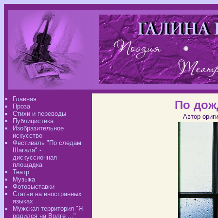
Главная
По дож
Проза
Стихи и переводы
Автор ориг
Публицистика
Изобразительное
искусство
Фестиваль "По следам
Шагала" -
дискуссионная
площадка
Театр
Музыка
Фотовыставки
Статьи на иностранных
языках
Мужская территория "Я
родился на Волге ..."