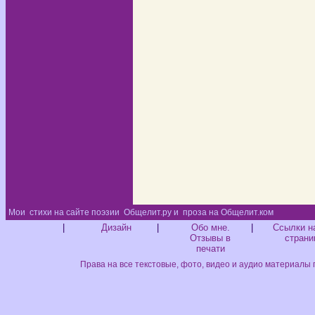
Мои
стихи на сайте поэзии
Общелит.ру и
проза на Общелит.ком
Диз
|
Дизайн
|
Обо мне.
|
Ссылки н
Отзывы в
страни
печати
Права на все текстовые, фото, видео и аудио материалы