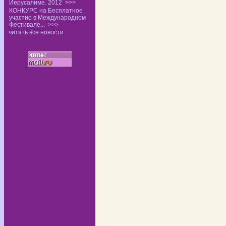
Иерусалиме. 2012
>>>
КОНКУРС на Бесплатное
участие в Международном
Фестивале...
>>>
читать все новости