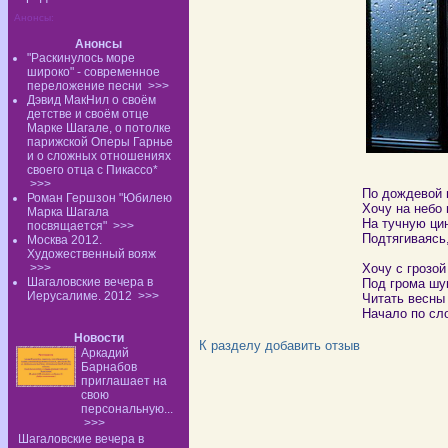
Анонсы:
Анонсы
"Раскинулось море
широко" - современное
переложение песни
>>>
Дэвид МакНил о своём
детстве и своём отце
Марке Шагале, о потолке
парижской Оперы Гарнье
и о сложных отношениях
своего отца с Пикассо*
>>>
По дождевой 
Роман Гершзон "Юбилею
Хочу на небо 
Марка Шагала
На тучную цин
посвящается"
>>>
Подтягиваясь,
Москва 2012.
Художественный вояж
>>>
Хочу с грозо
Шагаловские вечера в
Под грома шу
Иерусалиме. 2012
>>>
Читать весны
Начало по сл
Новости
К разделу
добавить отзыв
Аркадий
Барнабов
приглашает на
свою
персональную...
>>>
Шагаловские вечера в