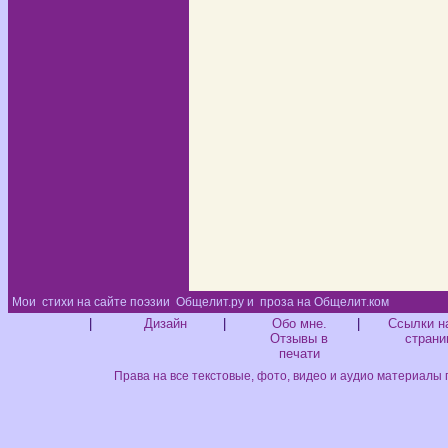
Мои
стихи на сайте поэзии
Общелит.ру и
проза на Общелит.ком
Диз
|
Дизайн
|
Обо мне.
|
Ссылки н
Отзывы в
страни
печати
Права на все текстовые, фото, видео и аудио материалы