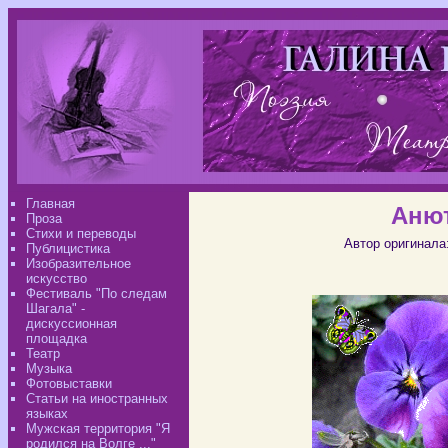
Главная
Анют
Проза
Стихи и переводы
Автор оригинала
Публицистика
Изобразительное
искусство
Фестиваль "По следам
Шагала" -
дискуссионная
площадка
Театр
Музыка
Фотовыставки
Статьи на иностранных
языках
Мужская территория "Я
родился на Волге ..."