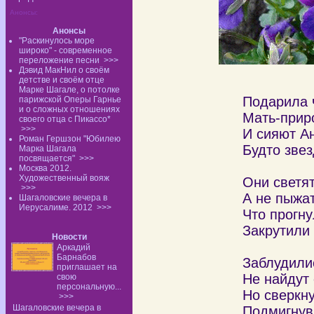
Анонсы:
Анонсы
"Раскинулось море
широко" - современное
переложение песни
>>>
Дэвид МакНил о своём
детстве и своём отце
Марке Шагале, о потолке
Подарила 
парижской Оперы Гарнье
и о сложных отношениях
Мать-прир
своего отца с Пикассо*
>>>
И сияют А
Роман Гершзон "Юбилею
Будто звез
Марка Шагала
посвящается"
>>>
Москва 2012.
Художественный вояж
Они светят
>>>
А не пыжат
Шагаловские вечера в
Иерусалиме. 2012
>>>
Что прогн
Закрутили 
Новости
Аркадий
Барнабов
Заблудили
приглашает на
Не найдут 
свою
персональную...
Но сверкн
>>>
Шагаловские вечера в
Подмигнув 