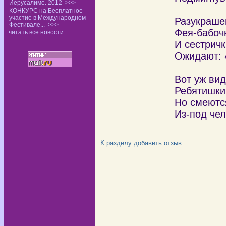
Иерусалиме. 2012
>>>
КОНКУРС на Бесплатное
участие в Международном
Разукрашен
Фестивале...
>>>
Фея-бабочк
читать все новости
И сестричк
Ожидают: 
Вот уж вид
Ребятишки,
Но смеютс
Из-под чел
К разделу
добавить отзыв