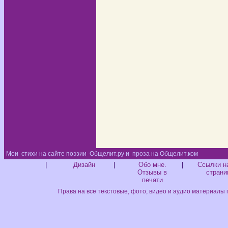
Мои
стихи на сайте поэзии
Общелит.ру и
проза на Общелит.ком
Диз
|
Дизайн
|
Обо мне.
|
Ссылки н
Отзывы в
страни
печати
Права на все текстовые, фото, видео и аудио материалы