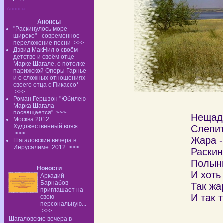
Анонсы:
Анонсы
"Раскинулось море
широко" - современное
переложение песни
>>>
Дэвид МакНил о своём
детстве и своём отце
Марке Шагале, о потолке
парижской Оперы Гарнье
и о сложных отношениях
своего отца с Пикассо*
>>>
Роман Гершзон "Юбилею
Марка Шагала
посвящается"
>>>
Нещадн
Москва 2012.
Художественный вояж
Слепит
>>>
Жара -
Шагаловские вечера в
Иерусалиме. 2012
>>>
Раскин
Полынь
Новости
И хоть
Аркадий
Барнабов
Так жа
приглашает на
И так 
свою
персональную...
>>>
Шагаловские вечера в