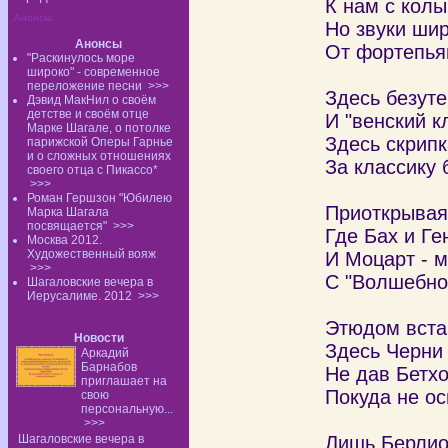
К нам с колы
Анонсы:
Но звуки шир
Анонсы
От фортепья
"Раскинулось море
широко" - современное
переложение песни
>>>
Здесь безут
Дэвид МакНил о своём
детстве и своём отце
И "венский к
Марке Шагале, о потолке
Здесь скрип
парижской Оперы Гарнье
и о сложных отношениях
За классику
своего отца с Пикассо*
>>>
Роман Гершзон "Юбилею
Приоткрывая
Марка Шагала
посвящается"
>>>
Где Бах и Ге
Москва 2012.
Художественный вояж
И Моцарт - м
>>>
С "Волшебно
Шагаловские вечера в
Иерусалиме. 2012
>>>
Этюдом встан
Новости
Здесь Черни
Аркадий
Барнабов
Не дав Бетхо
приглашает на
Покуда не ос
свою
персональную...
>>>
Шагаловские вечера в
Лишь Берлиоз