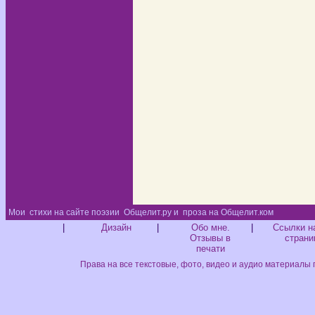
Мои
стихи на сайте поэзии
Общелит.ру и
проза на Общелит.ком
Диз
|
Дизайн
|
Обо мне.
|
Ссылки н
Отзывы в
страни
печати
Права на все текстовые, фото, видео и аудио материалы