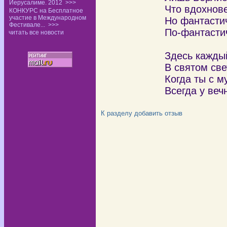
Иерусалиме. 2012
>>>
Что вдохнове
КОНКУРС на Бесплатное
участие в Международном
Но фантасти
Фестивале...
>>>
По-фантастич
читать все новости
Здесь каждый
В святом све
Когда ты с м
Всегда у веч
К разделу
добавить отзыв