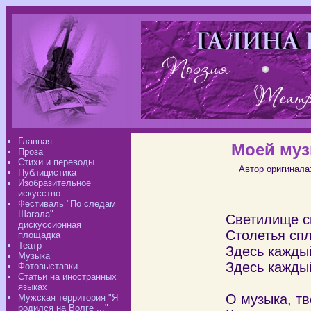
Главная
Моей муз
Проза
Стихи и переводы
Автор оригинала
Публицистика
Изобразительное
искусство
Фестиваль "По следам
Шагала" -
Светилище с
дискуссионная
Столетья спл
площадка
Театр
Здесь каждый
Музыка
Здесь каждый
Фотовыставки
Статьи на иностранных
языках
О музыка, т
Мужская территория "Я
родился на Волге ..."