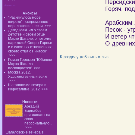
Персидски
Анонсы:
Горяч, по
Анонсы
"Раскинулось море
Арабским 
широко" - современное
переложение песни
>>>
Песок - у
Дэвид МакНил о своём
детстве и своём отце
И ветер чт
Марке Шагале, о потолке
О древних
парижской Оперы Гарнье
и о сложных отношениях
своего отца с Пикассо*
>>>
К разделу
добавить отзыв
Роман Гершзон "Юбилею
Марка Шагала
посвящается"
>>>
Москва 2012.
Художественный вояж
>>>
Шагаловские вечера в
Иерусалиме. 2012
>>>
Новости
Аркадий
Барнабов
приглашает на
свою
персональную...
>>>
Шагаловские вечера в