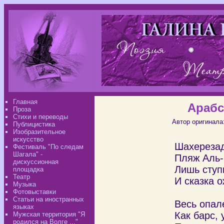
Главная
Арабс
Проза
Стихи и переводы
Автор оригинала
Публицистика
Изобразительное
искусство
Шахерезад
Фестиваль "По следам
Шагала" -
Пляж Аль-
дискуссионная
Лишь ступ
площадка
Театр
И сказка о
Музыка
Фотовыставки
Статьи на иностранных
Весь опал
языках
Как барс, 
Мужская территория "Я
родился на Волге ..."