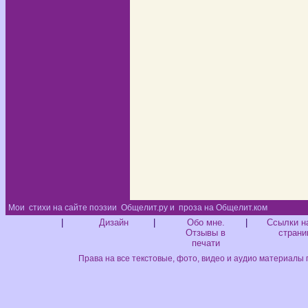
Мои
стихи на сайте поэзии
Общелит.ру и
проза на Общелит.ком
Диз
|
Дизайн
|
Обо мне.
|
Ссылки н
Отзывы в
страни
печати
Права на все текстовые, фото, видео и аудио материалы