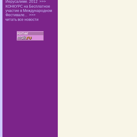
Иерусалиме. 2012
>>>
КОНКУРС на Бесплатное
участие в Международном
Фестивале...
>>>
читать все новости