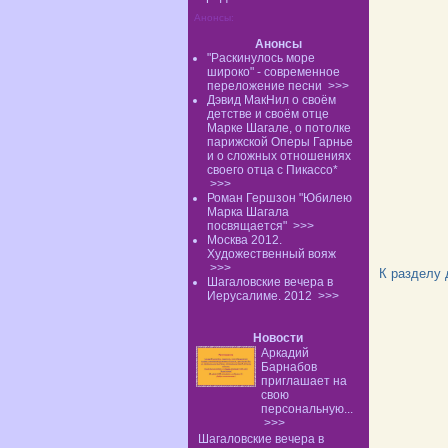
Анонсы:
Анонсы
"Раскинулось море
широко" - современное
переложение песни
>>>
Дэвид МакНил о своём
детстве и своём отце
Марке Шагале, о потолке
парижской Оперы Гарнье
и о сложных отношениях
своего отца с Пикассо*
>>>
Роман Гершзон "Юбилею
Марка Шагала
посвящается"
>>>
Москва 2012.
Художественный вояж
>>>
К разделу
Шагаловские вечера в
Иерусалиме. 2012
>>>
Новости
Аркадий
Барнабов
приглашает на
свою
персональную...
>>>
Шагаловские вечера в