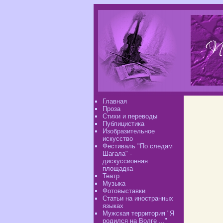
Главная
Проза
Стихи и переводы
Публицистика
Изобразительное
искусство
Фестиваль "По следам
Шагала" -
дискуссионная
площадка
Театр
Музыка
Фотовыставки
Статьи на иностранных
языках
Мужская территория "Я
родился на Волге ..."