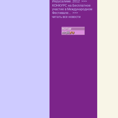
Иерусалиме. 2012
>>>
КОНКУРС на Бесплатное
участие в Международном
Фестивале...
>>>
читать все новости