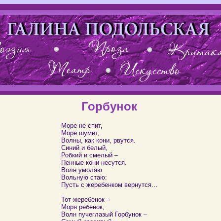
Горбунок
Море не спит,
Море шумит,
Волны, как кони, рвутся.
Синий и белый,
Робкий и смелый –
Пенные кони несутся.
Волн умоляю
Вольную стаю:
Пусть с жеребенком вернутся…
Тот жеребенок –
Моря ребенок,
Волн пучеглазый Горбунок –