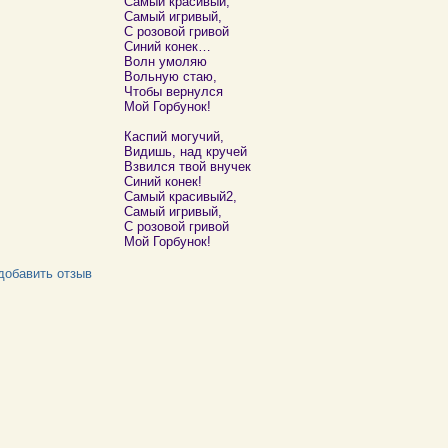
Самый красивый,
Самый игривый,
С розовой гривой
Синий конек…
Волн умоляю
Вольную стаю,
Чтобы вернулся
Мой Горбунок!
Каспий могучий,
Видишь, над кручей
Взвился твой внучек
Синий конек!
Самый красивый2,
Самый игривый,
С розовой гривой
Мой Горбунок!
добавить отзыв