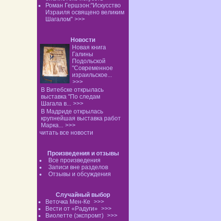
Роман Гершзон:"Искусство
Израиля освящено великим
Шагалом"
>>>
Новости
Новая книга
Галины
Подольской
"Современное
израильское...
>>>
В Витебске открылась
выставка "По следам
Шагала в...
>>>
В Мадриде открылась
крупнейшая выставка работ
Марка...
>>>
читать все новости
Произведения и отзывы
Все произведения
Записи вне разделов
Отзывы и обсуждения
Случайный выбор
Веточка Мен-Ке
>>>
Вести от «Радуги»
>>>
Виолетте (экспромт)
>>>