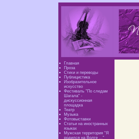
Главная
Проза
Стихи и переводы
Публицистика
Изобразительное
искусство
Фестиваль "По следам
Шагала" -
дискуссионная
площадка
Театр
Музыка
Фотовыставки
Статьи на иностранных
языках
Мужская территория "Я
родился на Волге ..."