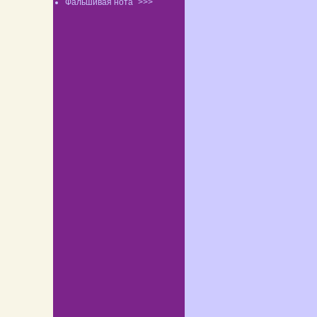
Фальшивая нота
>>>