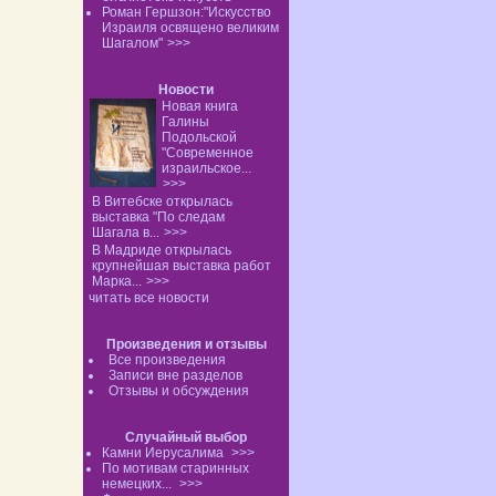
Роман Гершзон:"Искусство
Израиля освящено великим
Шагалом"
>>>
Новости
Новая книга
Галины
Подольской
"Современное
израильское...
>>>
В Витебске открылась
выставка "По следам
Шагала в...
>>>
В Мадриде открылась
крупнейшая выставка работ
Марка...
>>>
читать все новости
Произведения и отзывы
Все произведения
Записи вне разделов
Отзывы и обсуждения
Случайный выбор
Камни Иерусалима
>>>
По мотивам старинных
немецких...
>>>