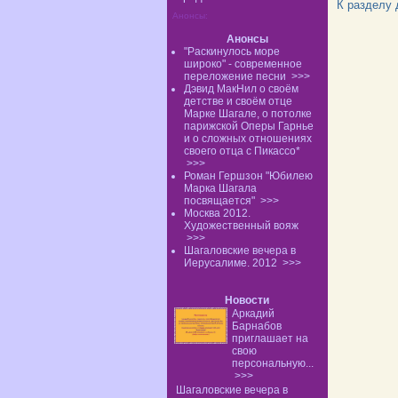
К разделу
Анонсы:
Анонсы
"Раскинулось море
широко" - современное
переложение песни
>>>
Дэвид МакНил о своём
детстве и своём отце
Марке Шагале, о потолке
парижской Оперы Гарнье
и о сложных отношениях
своего отца с Пикассо*
>>>
Роман Гершзон "Юбилею
Марка Шагала
посвящается"
>>>
Москва 2012.
Художественный вояж
>>>
Шагаловские вечера в
Иерусалиме. 2012
>>>
Новости
Аркадий
Барнабов
приглашает на
свою
персональную...
>>>
Шагаловские вечера в