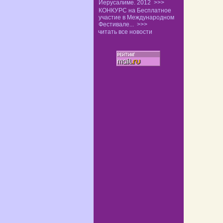
Иерусалиме. 2012
>>>
КОНКУРС на Бесплатное
участие в Международном
Фестивале...
>>>
читать все новости