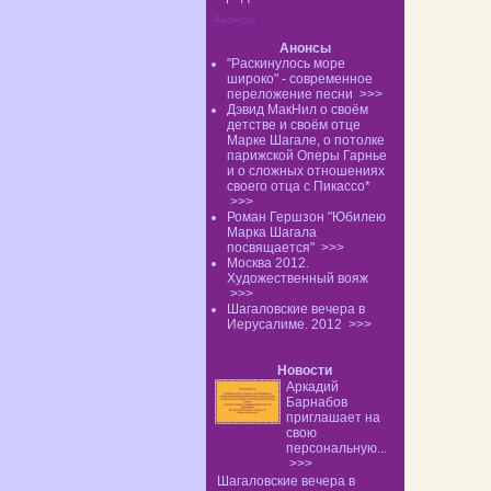
Анонсы:
Анонсы
"Раскинулось море
широко" - современное
переложение песни
>>>
Дэвид МакНил о своём
детстве и своём отце
Марке Шагале, о потолке
парижской Оперы Гарнье
и о сложных отношениях
своего отца с Пикассо*
>>>
Роман Гершзон "Юбилею
Марка Шагала
посвящается"
>>>
Москва 2012.
Художественный вояж
>>>
Шагаловские вечера в
Иерусалиме. 2012
>>>
Новости
Аркадий
Барнабов
приглашает на
свою
персональную...
>>>
Шагаловские вечера в