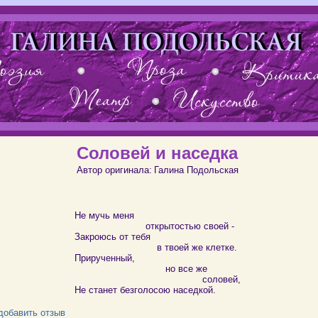
Соловей и наседка
Автор оригинала:
Галина Подольская
Не мучь меня
открытостью своей -
Закроюсь от тебя
в твоей же клетке.
Прирученный,
но все же
соловей,
Не станет безголосою наседкой.
добавить отзыв