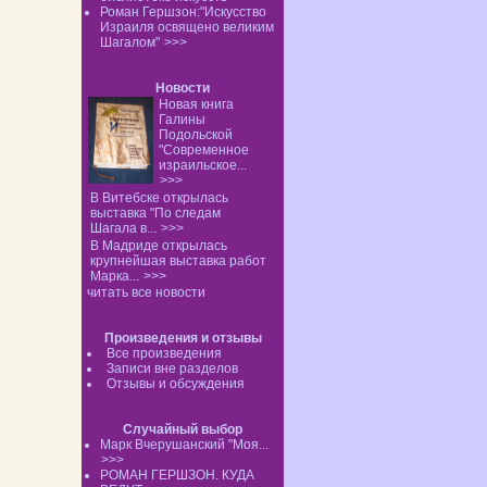
Роман Гершзон:"Искусство
Израиля освящено великим
Шагалом"
>>>
Новости
Новая книга
Галины
Подольской
"Современное
израильское...
>>>
В Витебске открылась
выставка "По следам
Шагала в...
>>>
В Мадриде открылась
крупнейшая выставка работ
Марка...
>>>
читать все новости
Произведения и отзывы
Все произведения
Записи вне разделов
Отзывы и обсуждения
Случайный выбор
Марк Вчерушанский "Моя...
>>>
РОМАН ГЕРШЗОН. КУДА