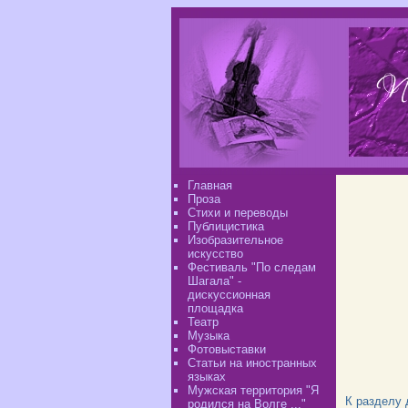
Главная
Проза
Стихи и переводы
Публицистика
Изобразительное
искусство
Фестиваль "По следам
Шагала" -
дискуссионная
площадка
Театр
Музыка
Фотовыставки
Статьи на иностранных
языках
Мужская территория "Я
К разделу
родился на Волге ..."