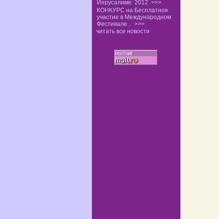
Иерусалиме. 2012
>>>
КОНКУРС на Бесплатное
участие в Международном
Фестивале...
>>>
читать все новости