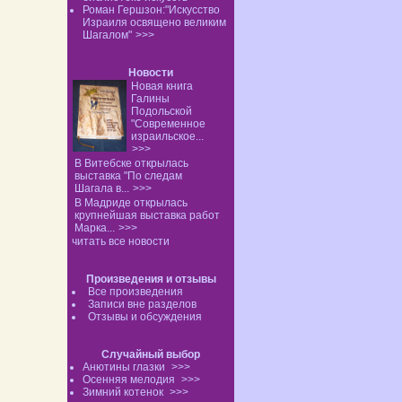
Роман Гершзон:"Искусство
Израиля освящено великим
Шагалом"
>>>
Новости
Новая книга
Галины
Подольской
"Современное
израильское...
>>>
В Витебске открылась
выставка "По следам
Шагала в...
>>>
В Мадриде открылась
крупнейшая выставка работ
Марка...
>>>
читать все новости
Произведения и отзывы
Все произведения
Записи вне разделов
Отзывы и обсуждения
Случайный выбор
Анютины глазки
>>>
Осенняя мелодия
>>>
Зимний котенок
>>>