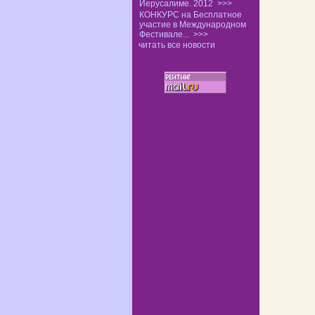
Иерусалиме. 2012
>>>
КОНКУРС на Бесплатное
участие в Международном
Фестивале...
>>>
читать все новости