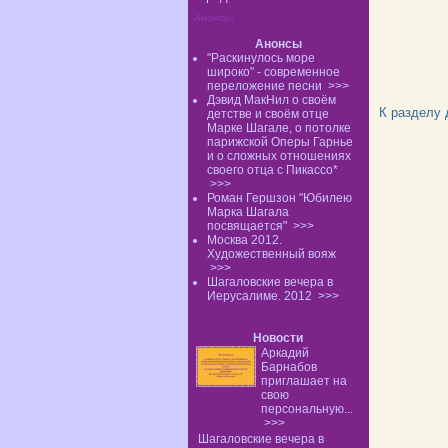
Анонсы:
Анонсы
"Раскинулось море
широко" - современное
переложение песни
>>>
Дэвид МакНил о своём
К разделу
детстве и своём отце
Марке Шагале, о потолке
парижской Оперы Гарнье
и о сложных отношениях
своего отца с Пикассо*
>>>
Роман Гершзон "Юбилею
Марка Шагала
посвящается"
>>>
Москва 2012.
Художественный вояж
>>>
Шагаловские вечера в
Иерусалиме. 2012
>>>
Новости
Аркадий
Барнабов
приглашает на
свою
персональную...
>>>
Шагаловские вечера в