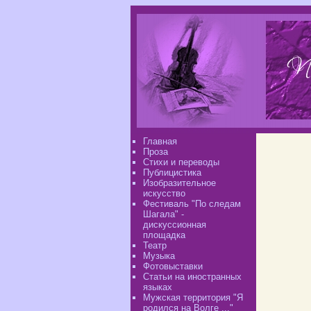
Главная
Проза
Стихи и переводы
Публицистика
Изобразительное
искусство
Фестиваль "По следам
Шагала" -
дискуссионная
площадка
Театр
Музыка
Фотовыставки
Статьи на иностранных
языках
Мужская территория "Я
родился на Волге ..."