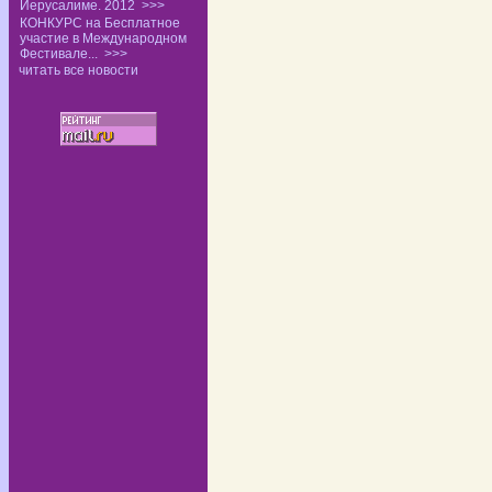
Иерусалиме. 2012
>>>
КОНКУРС на Бесплатное
участие в Международном
Фестивале...
>>>
читать все новости