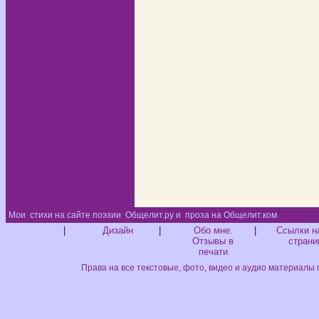
Мои
стихи на сайте поэзии
Общелит.ру и
проза на Общелит.ком
Диз
|
Дизайн
|
Обо мне.
|
Ссылки н
Отзывы в
страни
печати
Права на все текстовые, фото, видео и аудио материалы