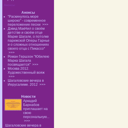
Анонсы:
Анонсы
"Раскинулось море
широко" - современное
переложение песни
>>>
Дэвид МакНил о своём
детстве и своём отце
Марке Шагале, о потолке
парижской Оперы Гарнье
и о сложных отношениях
своего отца с Пикассо*
>>>
Роман Гершзон "Юбилею
Марка Шагала
посвящается"
>>>
Москва 2012.
Художественный вояж
>>>
Шагаловские вечера в
Иерусалиме. 2012
>>>
Новости
Аркадий
Барнабов
приглашает на
свою
персональную...
>>>
Шагаловские вечера в