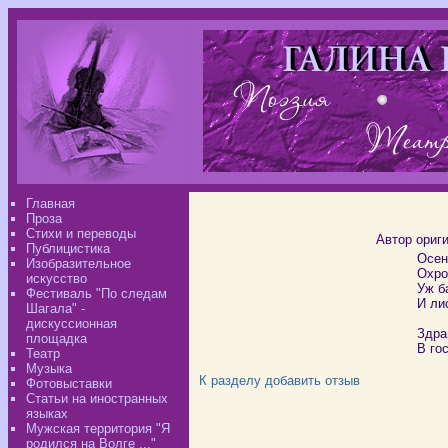
Главная
Проза
Стихи и переводы
Автор ориг
Публицистика
Осен
Изобразительное
Охро
искусство
Уж б
Фестиваль "По следам
И ли
Шагала" -
дискуссионная
Здра
площадка
В го
Театр
Музыка
К разделу
добавить отзыв
Фотовыставки
Статьи на иностранных
языках
Мужская территория "Я
родился на Волге ..."