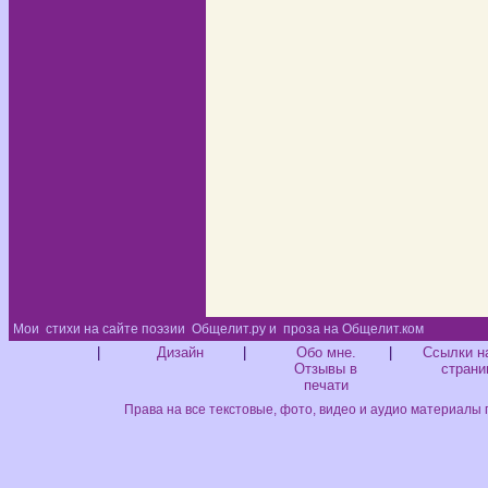
Мои
стихи на сайте поэзии
Общелит.ру и
проза на Общелит.ком
Диз
|
Дизайн
|
Обо мне.
|
Ссылки н
Отзывы в
страни
печати
Права на все текстовые, фото, видео и аудио материалы