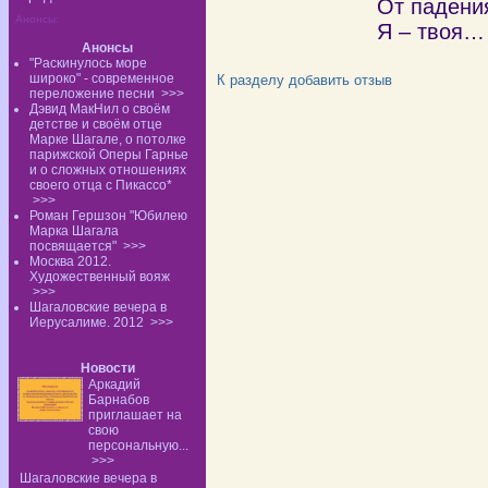
От падени
Анонсы:
Я – твоя…
Анонсы
"Раскинулось море
широко" - современное
К разделу
добавить отзыв
переложение песни
>>>
Дэвид МакНил о своём
детстве и своём отце
Марке Шагале, о потолке
парижской Оперы Гарнье
и о сложных отношениях
своего отца с Пикассо*
>>>
Роман Гершзон "Юбилею
Марка Шагала
посвящается"
>>>
Москва 2012.
Художественный вояж
>>>
Шагаловские вечера в
Иерусалиме. 2012
>>>
Новости
Аркадий
Барнабов
приглашает на
свою
персональную...
>>>
Шагаловские вечера в