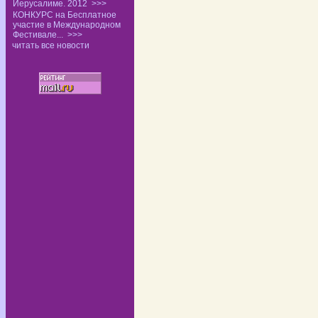
Иерусалиме. 2012
>>>
КОНКУРС на Бесплатное
участие в Международном
Фестивале...
>>>
читать все новости