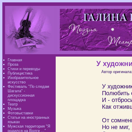
Главная
У художни
Проза
Стихи и переводы
Автор оригинала
Публицистика
Изобразительное
искусство
У художник
Фестиваль "По следам
Шагала" -
Полюбить 
дискуссионная
И - отброс
площадка
Театр
Как отжив
Музыка
Фотовыставки
Статьи на иностранных
От сомнен
языках
Но не миг,
Мужская территория "Я
родился на Волге ..."