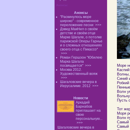
Анонсы:
Анонсы
"Раскинулось море
широко" - современное
переложение песни
>>>
Дэвид МакНил о своём
детстве и своём отце
Марке Шагале, о потолке
парижской Оперы Гарнье
и о сложных отношениях
своего отца с Пикассо*
>>>
Роман Гершзон "Юбилею
Марка Шагала
Море не
посвящается"
>>>
Москва 2012.
Каспий
Художественный вояж
Волны, 
>>>
Синий 
Шагаловские вечера в
Робкий
Иерусалиме. 2012
>>>
Пенные
Волн у
Вольну
Новости
Пусть 
Аркадий
Барнабов
Тот жер
приглашает на
Моря р
свою
Волн п
персональную...
Самый 
>>>
Самый 
Шагаловские вечера в