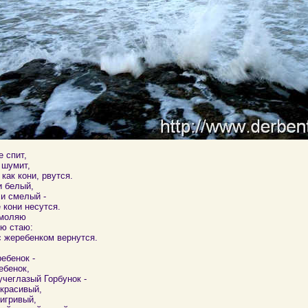
 спит,
 шумит,
как кони, рвутся.
и белый,
 и смелый -
 кони несутся.
моляю
ю стаю:
с жеребенком вернутся.
ебенок -
ебенок,
учеглазый Горбунок -
красивый,
игривый,