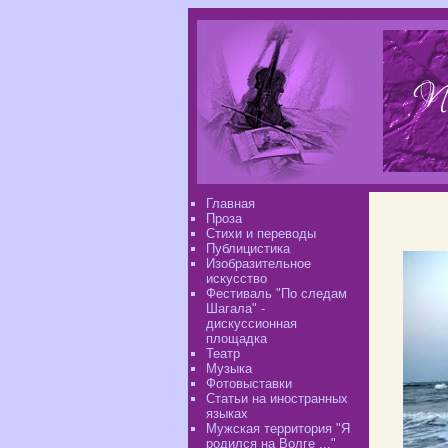
Главная
Проза
Стихи и переводы
Публицистика
Изобразительное
искусство
Фестиваль "По следам
Шагала" -
дискуссионная
площадка
Театр
Музыка
Фотовыставки
Статьи на иностранных
языках
Мужская территория "Я
родился на Волге ..."