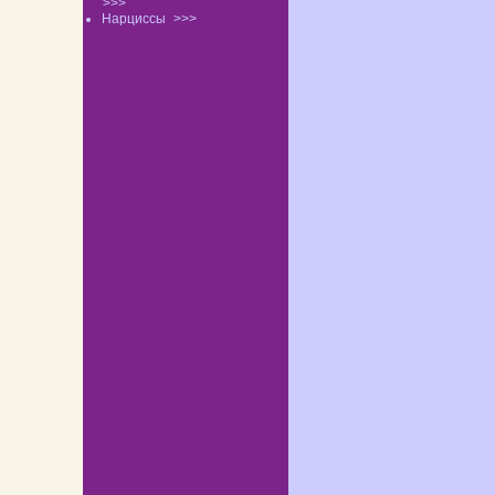
>>>
Нарциссы
>>>