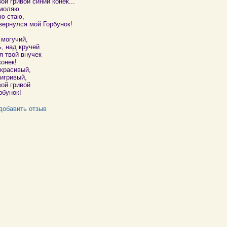
ой гривой синий конек...
моляю
ю стаю,
вернулся мой Горбунок!
 могучий,
, над кручей
я твой внучек
онек!
красивый,
игривый,
вой гривой
рбунок!
добавить отзыв