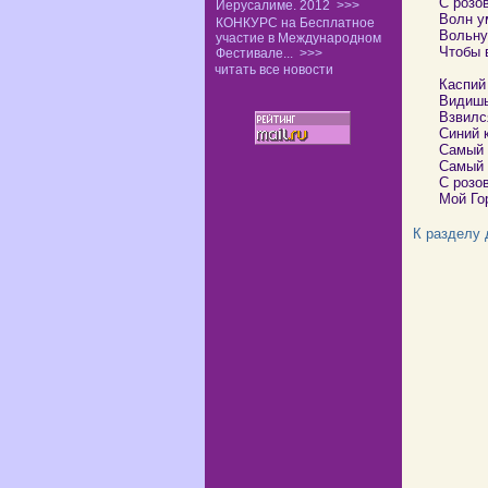
С розов
Иерусалиме. 2012
>>>
Волн у
КОНКУРС на Бесплатное
Вольну
участие в Международном
Чтобы 
Фестивале...
>>>
читать все новости
Каспий
Видишь
Взвилс
Синий к
Самый 
Самый 
С розо
Мой Го
К разделу