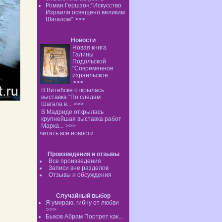
Роман Гершзон:"Искусство
Израиля освящено великим
Шагалом"
>>>
Новости
Новая книга
Галины
Подольской
"Современное
израильское...
>>>
В Витебске открылась
выставка "По следам
Шагала в...
>>>
В Мадриде открылась
крупнейшая выставка работ
Марка...
>>>
читать все новости
Произведения и отзывы
Все произведения
Записи вне разделов
Отзывы и обсуждения
Случайный выбор
Я умираю, гибну от любви
>>>
Быков Абрам Портрет как...