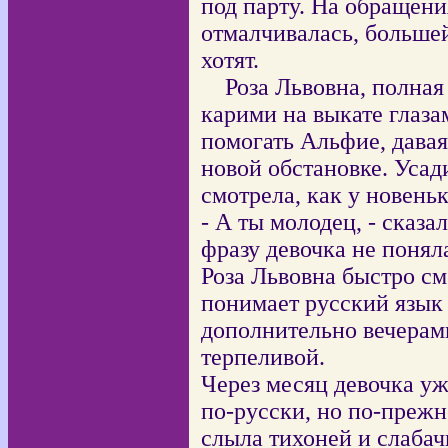
под парту. На обращени
отмалчивалась, большей
хотят.
Роза Львовна, полная
карими на выкате глаза
помогать Альфие, дава
новой обстановке. Усад
смотрела, как у новень
- А ты молодец, - сказ
фразу девочка не понял
Роза Львовна быстро см
понимает русский язык 
дополнительно вечерами
терпеливой.
Через месяц девочка уж
по-русски, но по-прежн
слыла тихоней и слабач