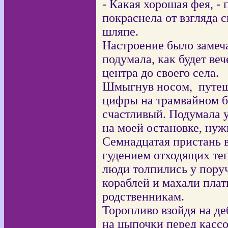
- Какая хорошая фея, - 
покраснела от взгляда 
шляпе.
Настроение было замеч
подумала, как будет ве
центра до своего села.
Шмыгнув носом,
путеш
цифры на трамвайном б
счастливый. Подумала 
на моей остановке, нужн
Семнадцатая пристань 
гудением отходящих теп
люди толпились у пору
кораблей и махали пла
родственникам.
Торопливо взойдя на д
на цыпочки перед касс