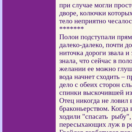
при случае могли прост
дворе, колючки которых
тело неприятно чесалос
*******
Полои подступали прямо
далеко-далеко, почти до
ниточка дороги звала и 
знала, что сейчас в по
желании ее можно глуши
вода начнет сходить – 
дело с обеих сторон сл
спинки выскочившей из
Отец никогда не ловил в
браконьерством. Когда 
ходили "спасать
рыбу",
пересыхающих луж в ре