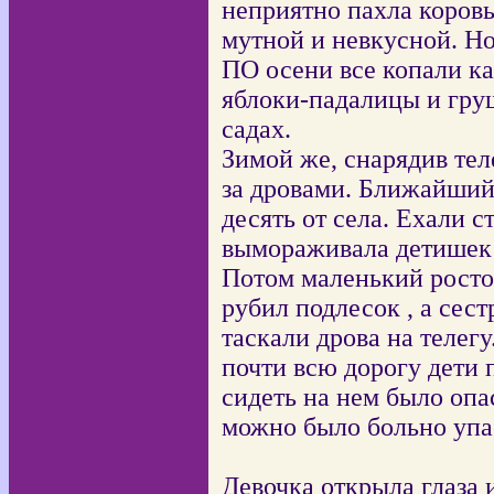
неприятно пахла коровь
мутной и невкусной. Но
ПО осени все копали ка
яблоки-падалицы и гру
садах.
Зимой же, снарядив тел
за дровами. Ближайший
десять от села. Ехали с
вымораживала детишек 
Потом маленький росто
рубил подлесок , а сест
таскали дрова на телегу
почти всю дорогу дети 
сидеть на нем было опа
можно было больно уп
Девочка открыла глаза 