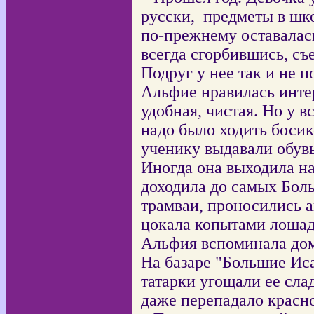
русски,
предметы в шко
по-прежнему оставалас
всегда сгорбившись, съ
Подруг у нее так и не п
Альфие нравилась интер
удобная, чистая. Но у в
надо было ходить боси
ученику выдавали обувь
Иногда она выходила н
доходила до самых Бол
трамваи, проносились 
цокала копытами лошадь
Альфия вспоминала до
На базаре "Большие Ис
татарки угощали ее сла
даже перепадало красно