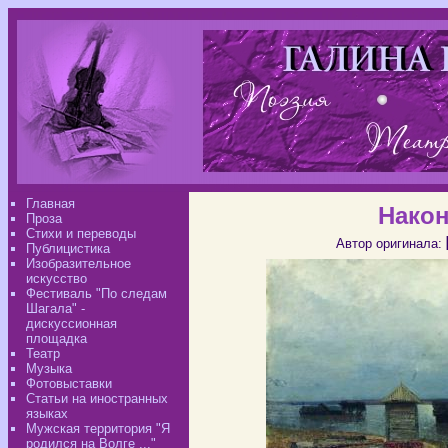
Главная
Након
Проза
Стихи и переводы
Автор оригинала:
Публицистика
Изобразительное
искусство
Фестиваль "По следам
Шагала" -
дискуссионная
площадка
Театр
Музыка
Фотовыставки
Статьи на иностранных
языках
Мужская территория "Я
родился на Волге ..."