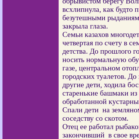
обрывистом берегу Вол
всхлипнула, как будто 
безутешными рыданиями
закрыла глаза.
Семьи казахов многоде
четвертая по счету в се
детства. До прошлого г
носить нормальную обув
газе, центральном отоп
городских туалетов. До
другие дети, ходила бос
старенькие башмаки из 
обработанной кустарны
Спали дети
на земляно
соседству со скотом.
Отец ее работал рыбаком
закончивший
в свое вр