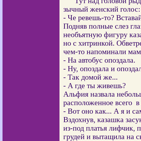
Тут над головой ры
зычный женский голос:
- Че ревешь-то? Вставай
Подняв полные слез гла
необъятную фигуру каза
но с хитринкой. Обветр
чем-то напоминали мам
- На автобус опоздала.
- Ну, опоздала и опозда
- Так домой же...
- А где ты живешь?
Альфия назвала небольш
расположенное всего
в
- Вот оно как... А я и са
Вздохнув, казашка зас
из-под платья лифчик,
грудей и вытащила на с