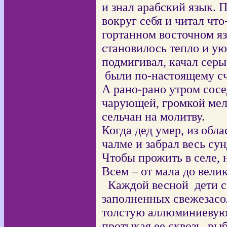
и знал арабский язык. 
вокруг себя и читал чт
гортанном восточном яз
становилось тепло и у
подмигивал, качал серы
были по-настоящему с
А рано-рано утром сосе
чарующей, громкой мел
сельчан на молитву.
Когда дед умер, из обла
чалме и забрал весь су
Чтобы прожить в селе, 
Всем – от мала до велик
Каждой в
есной дети с
заполненных свежезасо
толстую аллюминиевую 
протыкая ее сквозь рыб