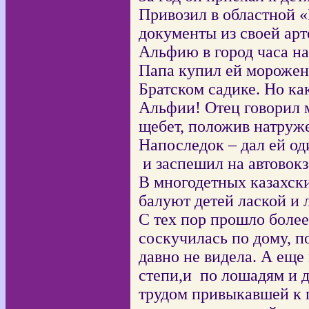
Привозил в областной 
документы из своей арт
Альфию в город часа на
Папа купил ей морожено
Братском садике. Но ка
Альфии! Отец говорил 
щебет, положив натруже
Напоследок – дал ей од
и заспешил на автовокз
В многодетных казахски
балуют детей лаской и
С тех пор прошло более
соскучилась по дому, п
давно не видела. А еще 
степи,и по лошадям и 
трудом привыкавшей к 