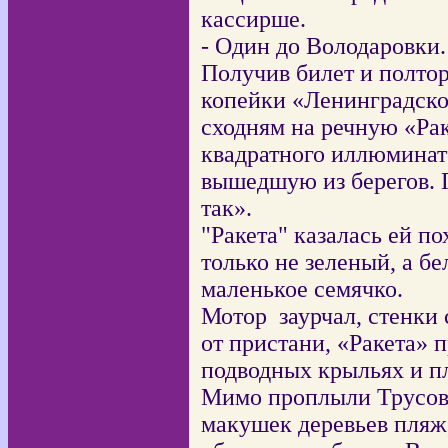
кассирше.
- Один до Володаровки.
Получив билет и полтор
копейки «Ленинградск
сходням на речную «Ра
квадратного иллюминато
вышедшую из берегов. 
так».
"Ракета" казалась ей п
только не зеленый, а бе
маленькое семячко.
Мотор
заурчал, стенки
от пристани, «Ракета» 
подводных крыльях и пл
Мимо проплыли Трусовс
макушек деревьев пляж