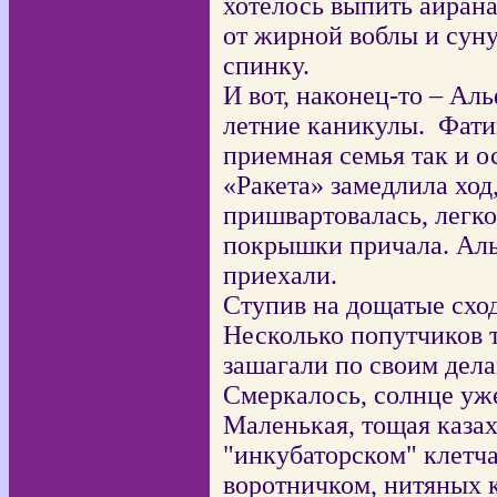
хотелось выпить айрана
от жирной воблы и сун
спинку.
И вот, наконец-то – Ал
летние каникулы.
Фатим
приемная семья так и о
«Ракета» замедлила ход
пришвартовалась, легк
покрышки причала. Альф
приехали.
Ступив на дощатые сход
Несколько попутчиков 
зашагали по своим дела
Смеркалось, солнце уже
Маленькая, тощая казах
"инкубаторском" клетч
воротничком, нитяных 