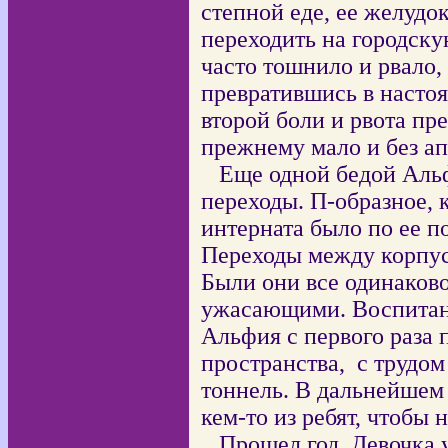
степной еде, ее желудо
переходить на городску
часто тошнило и рвало, 
превратившись в насто
второй боли и рвота пре
прежнему мало и без ап
Еще одной бедой Аль
переходы. П-образное, 
интерната было по ее 
Переходы между корпус
Были они все одинаков
ужасающими. Воспитанн
Альфия с первого раза 
пространства,
с трудом
тоннель. В дальнейшем 
кем-то из ребят, чтобы н
Прошел год. Девочка 