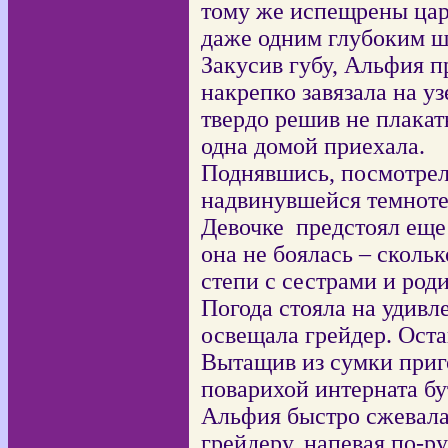
тому же испещрены цар
даже одним глубоким ш
Закусив губу, Альфия п
накрепко завязала на у
твердо решив не плакат
одна домой приехала.
Поднявшись, посмотрела
надвинувшейся темноте
Девочке
предстоял еще
она не боялась – сколь
степи с сестрами и род
Погода стояла на удивл
освещала грейдер. Оста
Вытащив из сумки приг
поварихой интерната бу
Альфия быстро сжевала 
грейдеру, напевая по-р