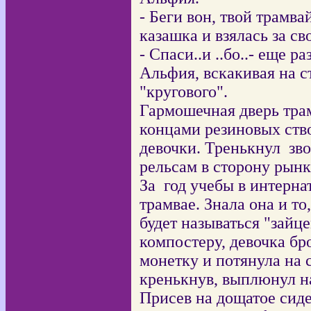
- Беги вон, твой трамва
казашка и взялась за св
- Спаси..и ..бо..- еще р
Альфия, вскакивая на 
"кругового".
Гармошечная дверь тра
концами резиновых ств
девочки. Тренькнул зв
рельсам в сторону рын
За год учебы в интерна
трамвае. Знала она и то
будет называться "зайц
компостеру, девочка бр
монетку и потянула на 
кренькнув, выплюнул н
Присев на дощатое сиде