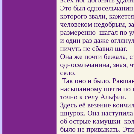
всех ног догонять удал
Это был односельчанин 
которого звали, кажетс
человеком недобрым, з
размеренно
шагал по у
и один раз даже оглянул
ничуть не сбавил шаг.
Она же почти бежала, ст
односельчанина, зная, ч
село.
Так оно и было. Равша
насыпанному почти по 
точно к селу Альфии.
Здесь её везение кончи
шнурок. Она наступила 
об острые камушки коле
было не привыкать. Эти