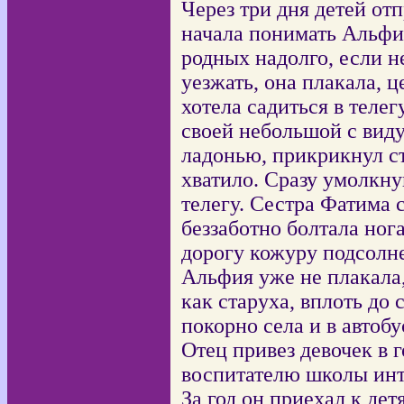
Через три дня детей отп
начала понимать Альфия
родных надолго, если н
уезжать, она плакала, ц
хотела садиться в телег
своей небольшой с виду
ладонью, прикрикнул ст
хватило. Сразу умолкну
телегу. Сестра Фатима 
беззаботно болтала ног
дорогу кожуру подсолне
Альфия уже не плакала
как старуха, вплоть до 
покорно села и в автобу
Отец привез девочек в г
воспитателю школы инт
За год он приехал к дет