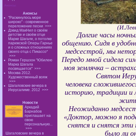
Анонсы:
Анонсы
"Раскинулось море
широко" - современное
переложение песни
>>>
(И.Лев
Дэвид МакНил о своём
Долгие часы ночн
детстве и своём отце
Марке Шагале, о потолке
общению. Сидя в удобно
парижской Оперы Гарнье
и о сложных отношениях
медсестрой, мы нетор
своего отца с Пикассо*
>>>
Передо мной сидела си
Роман Гершзон "Юбилею
Марка Шагала
моя землячка – астраха
посвящается"
>>>
Москва 2012.
Святом Иерус
Художественный вояж
>>>
человека сложившегос
Шагаловские вечера в
Иерусалиме. 2012
>>>
историю, традиции и 
жить
Новости
Неожиданно медсестр
Аркадий
Барнабов
«Доктор, можно я под
приглашает на
свою
снятся и снятся эти
персональную...
>>>
было ли о
Шагаловские вечера в