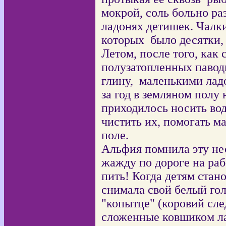
мокрой, соль больно ра
ладонях детишек. Чалки
которых
было десятки, 
Летом, после того, как 
полузатопленных павод
глину, маленькими лад
за год в земляном полу 
приходилось носить вод
чистить их, помогать м
поле.
Альфия помнила эту н
жажду по дороге на раб
пить! Когда детям стан
снимала свой белый гол
"копытце" (коровий сле
сложенные ковшиком л