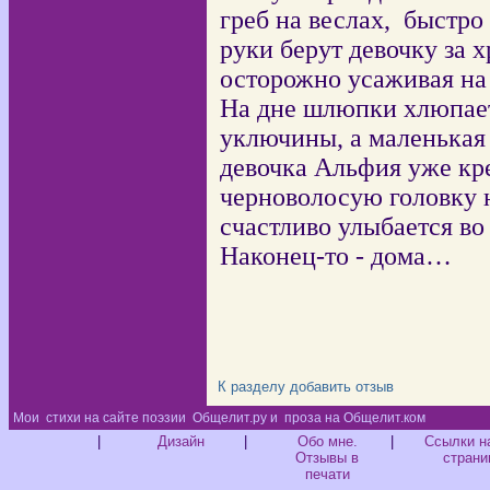
греб на веслах, быстро
руки берут девочку за 
осторожно усаживая на
На дне шлюпки хлюпает
уключины, а маленькая
девочка Альфия уже кре
черноволосую головку 
счастливо улыбается во 
Наконец-то - дома…
К разделу
добавить отзыв
Мои
стихи на сайте поэзии
Общелит.ру и
проза на Общелит.ком
Диз
|
Дизайн
|
Обо мне.
|
Ссылки н
Отзывы в
страни
печати