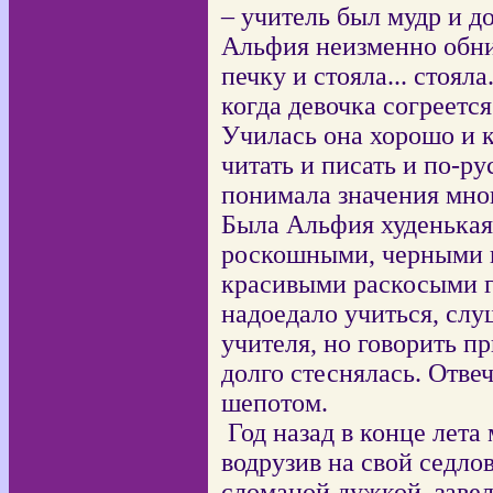
– учитель был мудр и до
Альфия неизменно обн
печку и стояла... стоял
когда девочка согреется
Училась она хорошо и к
читать и писать и по-ру
понимала значения мн
Была Альфия худенькая, 
роскошными, черными к
красивыми раскосыми г
надоедало учиться, слу
учителя, но говорить пр
долго стеснялась. Отвеч
шепотом.
Год назад в конце лета
водрузив на свой седло
сломаной дужкой, завел