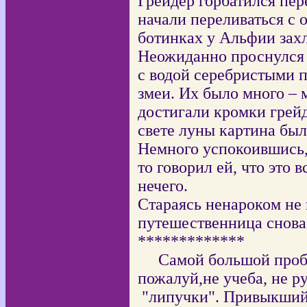
Грейдер горбатился пер
начали переливаться с 
ботинках у Альфии зах
Неожиданно проснулся с
с водой серебристыми 
змеи. Их было много – 
достигали кромки грейд
свете луны картина бы
Немного успокоившись, 
то говорил ей, что это 
нечего.
Стараясь ненароком не 
путешественница снова 
*************
Самой большой проб
пожалуй,не учеба, не р
"липучки". Привыкший 