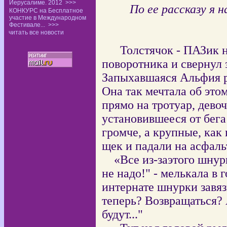
Иерусалиме. 2012
>>>
По ее рассказу я 
КОНКУРС на Бесплатное
участие в Международном
Фестивале...
>>>
читать все новости
Толстячок - ПАЗик 
поворотника и свернул 
Запыхавшаяся Альфия ре
Она так мечтала об этом
прямо на тротуар, дево
установившееся от бег
громче, а крупные, как
щек и падали на асфаль
«Все из-заэтого шнурк
не надо!" - мелькала в г
интернате шнурки завяз
теперь? Возвращаться?
будут..."