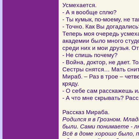
Усмехается.
- А я вообще сплю?
- Ты кумык, по-моему, не т
- Точно. Как Вы догадались
Теперь моя очередь усмех
академии было много студ
среди них и мои друзья. От
- Не спишь почему?
- Война, доктор, не дает. 
Сестры снятся… Мать снит
Мираб. – Раз в трое – четв
кряду.
- О себе сам расскажешь 
- А что мне скрывать? Расс
Рассказ Мираба.
Родился я в Грозном. Мла
были. Сами понимаете - л
Всё в доме хорошо было, 