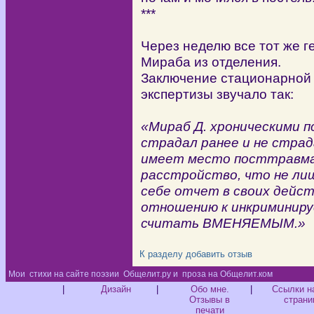
***
Через неделю все тот же 
Мираба из отделения.
Заключение стационарной 
экспертизы звучало так:
«Мираб Д. хроническими 
страдал ранее и не страд
имеет место посттравма
расстройство, что не ли
себе отчет в своих дейст
отношению к инкриминиру
считать ВМЕНЯЕМЫМ.»
К разделу
добавить отзыв
Мои
стихи на сайте поэзии
Общелит.ру и
проза на Общелит.ком
Диз
|
Дизайн
|
Обо мне.
|
Ссылки н
Отзывы в
страни
печати