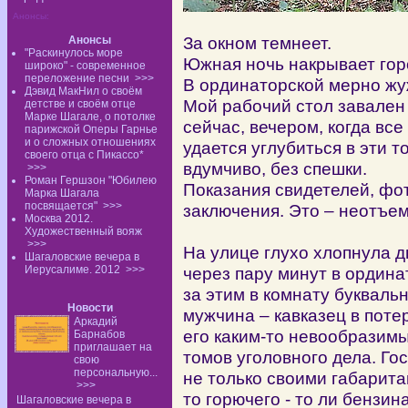
Анонсы:
За окном темнеет.
Анонсы
"Раскинулось море
Южная ночь накрывает горо
широко" - современное
переложение песни
>>>
В ординаторской мерно жу
Дэвид МакНил о своём
Мой рабочий стол завален 
детстве и своём отце
Марке Шагале, о потолке
сейчас, вечером, когда вс
парижской Оперы Гарнье
и о сложных отношениях
удается углубиться в эти т
своего отца с Пикассо*
вдумчиво, без спешки.
>>>
Роман Гершзон "Юбилею
Показания свидетелей, фо
Марка Шагала
посвящается"
>>>
заключения. Это – неотъе
Москва 2012.
Художественный вояж
>>>
На улице глухо хлопнула 
Шагаловские вечера в
Иерусалиме. 2012
>>>
через пару минут в ордина
за этим в комнату букваль
Новости
мужчина – кавказец в поте
Аркадий
его каким-то невообразим
Барнабов
приглашает на
томов уголовного дела. Г
свою
персональную...
не только своими габаритам
>>>
то горючего - то ли бензина,
Шагаловские вечера в