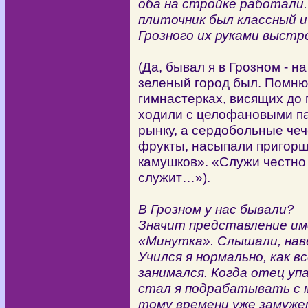
оба на стройке работали.
плиточник был классный и
Грозного их руками выстр
(Да, бывал я в Грозном - н
зеленый город был. Помню 
гимнастерках, висящих до 
ходили с целофановыми па
рынку, а сердобольные чеч
фрукты, насыпали пригорш
камушков». «Служи честно с
служит…»).
В Грозном у нас бывали?
Значит представление им
«Минутка». Слышали, наве
Учился я нормально, как в
занимался. Когда отец уп
стал я подрабатывать с 
тому времени уже замуже