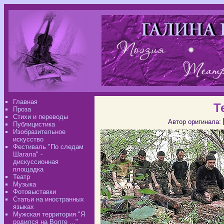
Главная
Т
Проза
Стихи и переводы
Автор оригинала:
Публицистика
Изобразительное
искусство
Фестиваль "По следам
Шагала" -
дискуссионная
площадка
Театр
Музыка
Фотовыставки
Статьи на иностранных
языках
Мужская территория "Я
родился на Волге ..."