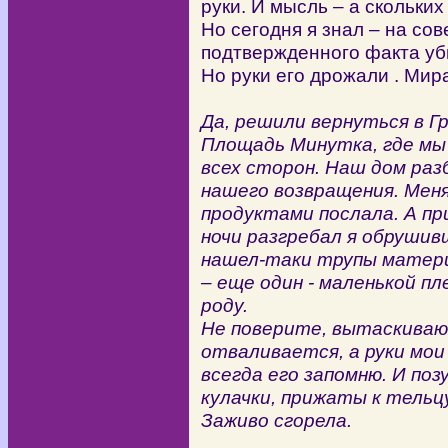
руки. И мысль – а скольки
Но сегодня я знал – на со
подтвержденного факта уб
Но руки его дрожали . Мира
Да, решили вернуться в Г
Площадь Минутка, где мы
всех сторон. Наш дом раз
нашего возвращения. Меня
продуктами послала. А пр
ночи разгребал я обруши
нашел-таки трупы матери,
– еще один - маленькой п
роду.
Не поверите, вытаскиваю 
отваливается, а руки мо
всегда его запомню. И поз
кулачки, прижаты к тельц
Заживо сгорела.