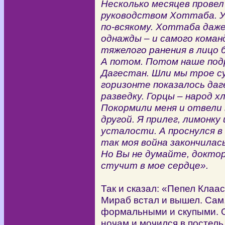
Несколько месяцев провел я
руководством Хоттаба. У
по-всякому. Хоттаба даже 
однажды – и самого коман
тяжелого ранения в лицо 
А потом. Потом наше под
Дагестан. Шли мы трое су
горизонте показалось даг
разведку. Горцы – народ 
Покормили меня и отвели в
другой. Я прилег, лимонк
усталости. А проснулся в
так моя война закончилась
Но Вы не думайте, доктор
стучит в мое сердце».
Так и сказал: «Пепел Клаас
Мираб встал и вышел. Сам
формальными и скупыми. О
ночам и мочился в постель