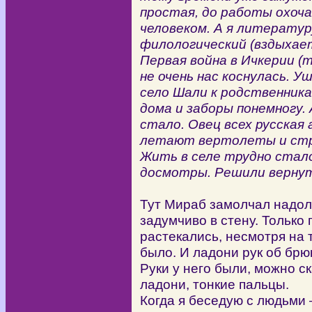
простая, до работы охоча
человеком. А я литератур
филологический (вздыхае
Первая война в Ичкерии (т
не очень нас коснулась. 
село Шали к родственникам
дома и заборы понемногу.
стало. Овец всех русская 
летают вертолеты и стре
Жить в селе трудно стало
досмотры. Решили вернут
Тут Мираб замолчал надол
задумчиво в стену. Только
растекались, несмотря на 
было. И ладони рук об брю
Руки у него были, можно с
ладони, тонкие пальцы.
Когда я беседую с людьми