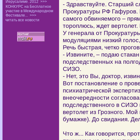
Иерусалиме. 2012
>>>
- Здравствуйте. Старший 
КОНКУРС на Бесплатное
Прокуратуры РФ Гафуров. 
участие в Международном
Фестивале...
>>>
самого обвиняемого – прям
читать все новости
тороплюсь, ждет вертолет.
У генерала от Прокуратур
модуляциями низкий голос,
Речь быстрая, четко прого
- Извините, – подаю стакан
подследственных на полгод
СИЗО.
- Нет, это Вы, доктор, изви
Вот постановление о пров
психиатрической эксперти
внеочередности согласова
подследственного в СИЗО 
вертолет из Грозного. Мой
бумажке). До свидания. Де
Что ж... Как говорится, пр