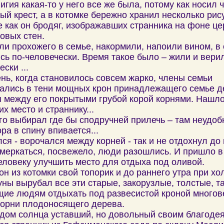
лигия какая-то у него все же была, потому как носил 
ый крест, а в котомке бережно хранил несколько рис
е как он бродяг, изображавших странника на фоне це
овых стен.
и прохожего в семье, накормили, напоили вином, в
сь по-человечески. Время такое было – жили и верил
ски ...
нь, когда становилось совсем жарко, члены семьи
ались в тени мощных крон принадлежащего семье д
 между его покрытыми грубой корой корнями. Нашл
их место и страннику...
го выбирал где бы сподручней прилечь – там неудоб
ора в спину впивается...
ся - ворочался между корней - так и не отдохнул до 
меркаться, посвежело, люди разошлись. И пришло в
еловеку улучшить место для отдыха под оливой.
он из котомки свой топорик и до раннего утра при х
уны вырубал все эти старые, закорузлые, толстые, т
ие людям отдыхать под развесистой кроной многов
орни плодоносящего дерева.
дом солнца уставший, но довольный своим благоде