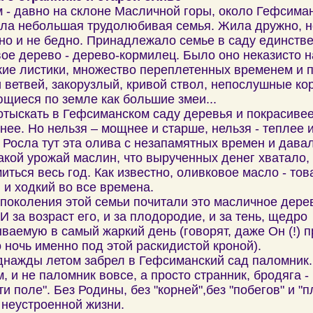
 - давно на склоне Масличной горы, около Гефсима
ла небольшая трудолюбивая семья. Жила дружно, н
 но и не бедно. Принадлежало семье в саду единств
ое дерево - дерево-кормилец. Было оно неказисто н
ие листики, множество переплетенных временем и 
 ветвей, закорузлый, кривой ствол, непослушные ко
щиеся по земле как большие змеи...
тыскать в Гефсиманском саду деревья и покрасивее
нее. Но нельзя – мощнее и старше, нельзя - теплее 
 Росла тут эта олива с незапамятных времен и дава
акой урожай маслин, что вырученных денег хватало,
иться весь год. Как известно, оливковое масло - тов
 и ходкий во все времена.
поколения этой семьи почитали это масличное дерев
 И за возраст его, и за плодородие, и за тень, щедро
ваемую в самый жаркий день (говорят, даже Он (!) 
о ночь именно под этой раскидистой кроной).
днажды летом забрел в Гефсиманский сад паломник.
, и не паломник вовсе, а просто странник, бродяга -
ти поле". Без Родины, без "корней",без "побегов" и "
 неустроенной жизни.