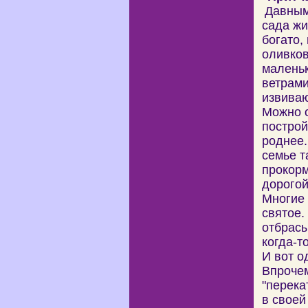
Давным
сада жи
богато,
оливков
маленьк
ветрами
извиваю
Можно о
построй
роднее.
семье т
прокорм
дорогой
Многие 
святое.
отбрасы
когда-т
И вот о
Впрочем
"перека
в своей