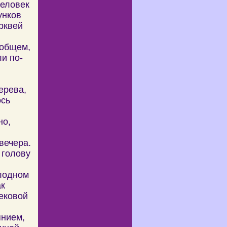
человек
унков
рквей
 общем,
и по-
ерева,
ось
но,
вечера.
 голову
олодном
ак
ековой
янием,