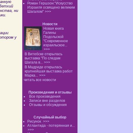
данную
Роман Гершзон:"Искусство
 Ветхий
Израиля освящено великим
нства, ни
Шагалом"
>>>
ки.
Новости
Новая книга
уации
Галины
Подольской
котором у
"Современное
израильское...
>>>
В Витебске открылась
выставка "По следам
Шагала в...
>>>
В Мадриде открылась
крупнейшая выставка работ
Марка...
>>>
читать все новости
Произведения и отзывы
Все произведения
Записи вне разделов
Отзывы и обсуждения
Случайный выбор
Рисунок
>>>
Атлантида - потерянная и...
>>>