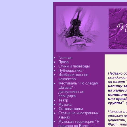
Главная
Проза
Стихи и переводы
Публицистика
Недавно о
Изобразительное
скандалис
искусство
на текст 
Фестиваль "По следам
напишу за
Шагала" -
на наличи
дискуссионная
политичес
площадка
или вражд
Театр
группы"
.
Музыка
Фотовыставки
Человек я 
Статьи на иностранных
столько на
языках
ценности,
Мужская территория "Я
Факт, что
родился на Волге ..."