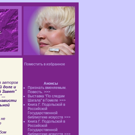
Поместить в избранное
з авторов
Анонсы
й долг и
Признать вменяемым.
й Завет"
Повесть.
>>>
...
Выставка "По следам
енависти
Шагала" в Гомеле
>>>
Книга Г. Подольской в
льной
Российской
Государственной
библиотеке искусств
>>>
 не
Книга Г. Подольской в
е
Российской
Государственной
бом
библиотеке искусств
>>>