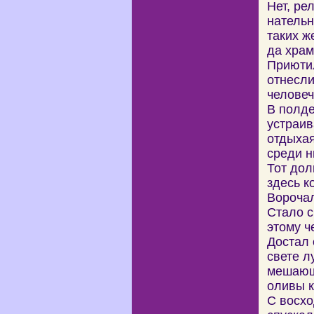
Нет, ре
нательн
таких ж
да храм
Приютил
отнесли
человече
В полде
устраив
отдыхая
среди н
Тот дол
здесь к
Ворочал
Стало с
этому ч
Достал 
свете л
мешающ
оливы к
С восхо