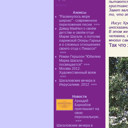
пытаются 
Анонсы:
христианс
Завет явл
Анонсы
то, что э
"Раскинулось море
широко" - современное
Иисус Хри
переложение песни
>>>
иносказан
Дэвид МакНил о своём
В этом же
детстве и своём отце
человека, 
Марке Шагале, о потолке
многих са
парижской Оперы Гарнье
Так что
и о сложных отношениях
своего отца с Пикассо*
>>>
Роман Гершзон "Юбилею
Марка Шагала
посвящается"
>>>
Москва 2012.
Художественный вояж
>>>
Шагаловские вечера в
Иерусалиме. 2012
>>>
Новости
Аркадий
Барнабов
приглашает на
свою
персональную...
>>>
Шагаловские вечера в