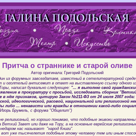
Притча о страннике и старой оливе
Автор оригинала:
Григорий Подольский
дин из форумных завсегдатаев, известный в сетелитературной среде
т и оголтелый антисемит в ответ на выставленную ссылку одного и
Торы, написал буквально следующее:
"... я выполню свой граждански
явление в прокуратуру с просьбой, исследовать сборник "Ветхи
е в нём признаков, цитирую Закон №211-ФЗ от 24 июля 2007 года: "
кой, идеологической, расовой, национальной или религиозной н
ы либо ... ненависти или вражды в отношении какой-либо социа
 (Игорь Брумель, с форума "Общелит")
не религиозный, но хорошо понимаю, что подобные экивоки направлены
 Ветхий Завет или даже на Тору, а на основные еврейские религиозны
 недаром нас называют "народ Книги".
 вот уже тысячелетия подобные этому человеку тем или иным спосо