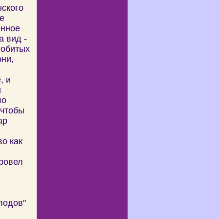
нского
е
енное
а вид -
побитых
рни,
, и
и
ло
 чтобы
ар
о как
провел
плодов"