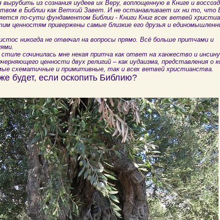
вырубить из сознания иудеев их Веру, воплощенную в Книге и воссоз
твом в Библии как Ветхий Завет. И не останавливает их ни то, что
яется по-сути фундаментом Библии - Книги Книг всех ветвей христиа
тим ценностям привержены самые близкие его друзья и единомышленни
стос никогда не отвечал на вопросы прямо. Всё больше притчами и
иями.
 стиле сочинилась мне некая притча как ответ на ханжество и инсин
очерняющего ценности двух религий – как иудаизма, представления о 
мые схематичные и примитивные, так и всех ветвей христианства.
 же будет, если оскопить Библию?