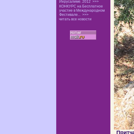
Иерусалиме. 2012
>>>
КОНКУРС на Бесплатное
участие в Международном
Фестивале...
>>>
читать все новости
Притча