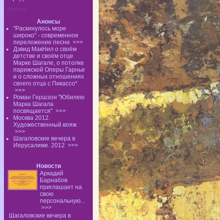
Анонсы:
Анонсы
"Раскинулось море
широко" - современное
переложение песни
>>>
Дэвид МакНил о своём
детстве и своём отце
Марке Шагале, о потолке
парижской Оперы Гарнье
и о сложных отношениях
своего отца с Пикассо*
>>>
Роман Гершзон "Юбилею
Марка Шагала
посвящается"
>>>
Москва 2012.
Художественный вояж
>>>
Шагаловские вечера в
Иерусалиме. 2012
>>>
Новости
Аркадий
Барнабов
приглашает на
свою
персональную...
>>>
Шагаловские вечера в