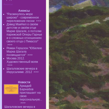
Анонсы:
Анонсы
"Раскинулось море
широко" - современное
переложение песни
>>>
Дэвид МакНил о своём
детстве и своём отце
Марке Шагале, о потолке
парижской Оперы Гарнье
и о сложных отношениях
своего отца с Пикассо*
>>>
Роман Гершзон "Юбилею
Марка Шагала
посвящается"
>>>
Москва 2012.
Художественный вояж
>>>
Шагаловские вечера в
Иерусалиме. 2012
>>>
Новости
Аркадий
Барнабов
приглашает на
свою
персональную...
>>>
Шагаловские вечера в