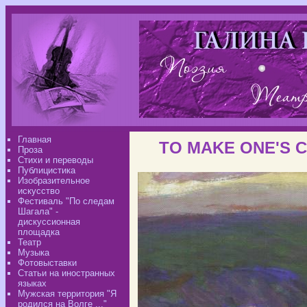
Главная
TO MAKE ONE'S 
Проза
Стихи и переводы
Публицистика
Изобразительное
искусство
Фестиваль "По следам
Шагала" -
дискуссионная
площадка
Театр
Музыка
Фотовыставки
Статьи на иностранных
языках
Мужская территория "Я
родился на Волге ..."