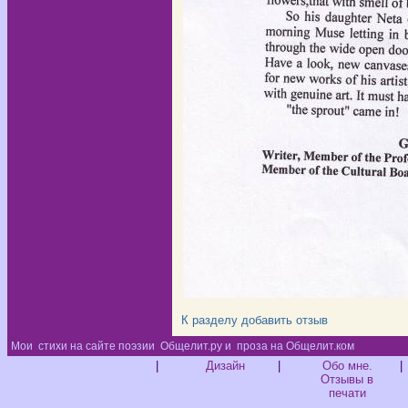
К разделу
добавить отзыв
Мои
стихи на сайте поэзии
Общелит.ру и
проза на Общелит.ком
Диз
|
Дизайн
|
Обо мне.
|
Отзывы в
печати