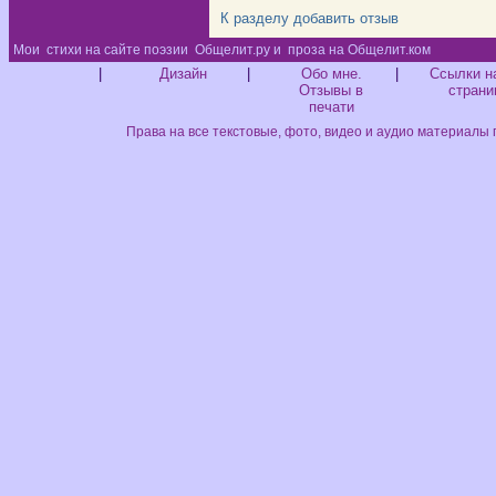
К разделу
добавить отзыв
Мои
стихи на сайте поэзии
Общелит.ру и
проза на Общелит.ком
Диз
|
Дизайн
|
Обо мне.
|
Ссылки н
Отзывы в
страни
печати
Права на все текстовые, фото, видео и аудио материалы