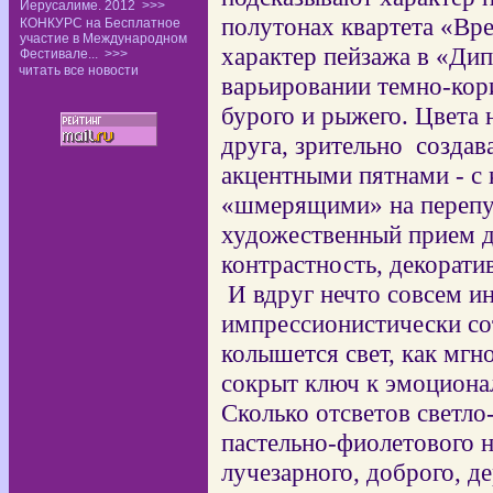
Иерусалиме. 2012
>>>
полутонах квартета «Вр
КОНКУРС на Бесплатное
участие в Международном
характер пейзажа в «Ди
Фестивале...
>>>
читать все новости
варьировании темно-кори
бурого и рыжего. Цвета 
друга, зрительно
создав
акцентными пятнами - с 
«шмерящими» на перепут
художественный прием д
контрастность, декорати
И вдруг нечто совсем ин
импрессионистически со
колышется свет, как мгн
сокрыт ключ к эмоциона
Сколько отсветов светло
пастельно-фиолетового н
лучезарного, доброго, д