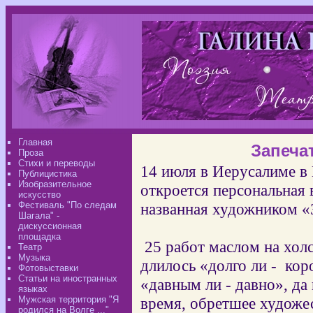
Главная
Запеча
Проза
Стихи и переводы
14 июля в Иерусалиме в
Публицистика
Изобразительное
откроется персональная
искусство
Фестиваль "По следам
названная художником «
Шагала" -
дискуссионная
площадка
25 работ маслом на хол
Театр
Музыка
длилось «долго ли -
кор
Фотовыставки
Статьи на иностранных
«давным ли - давно», да
языках
Мужская территория "Я
время, обретшее художе
родился на Волге ..."