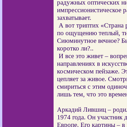
радужных оптических н
импрессионистическое р
захватывает.
А вот триптих «Страна 
по ощущению теплый, ти
Сиюминутное вечное? Бы
коротко ли?..
И все это живет – вопре
направлениях в искусств
космическом пейзаже. Э
цепляет за
живое. Смотр
смириться с этим одино
лишь тем, что это време
Аркадий Лившиц – родил
1974 года. Он участник 
Европе. Его картины – в