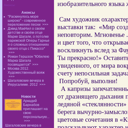
изобразительного языка
Анонсы:
Анонсы
"Раскинулось море
Сам художник охаракте
широко" - современное
переложение песни
>>>
выставки так:
«Мир созд
Дэвид МакНил о своём
детстве и своём отце
неповторим. Мгновенье .
Марке Шагале, о потолке
парижской Оперы Гарнье
и цвет того, что открыва
и о сложных отношениях
воскликнуть вслед за Фа
своего отца с Пикассо*
>>>
Ты прекрасно!» Оставить
Роман Гершзон "Юбилею
Марка Шагала
увиденного, от мира вокр
посвящается"
>>>
Москва 2012.
счету непосильная задач
Художественный вояж
>>>
Попробуй, выполни
!
Шагаловские вечера в
Иерусалиме. 2012
>>>
А капризы запечатленн
от дразнящего дыхания
Новости
Аркадий
ледяной «стеклянности» 
Барнабов
приглашает на
берега вычурно-замысл
свою
персональную...
цветовые сочетания в «К
>>>
Шагаловские вечера в
подсказывают характер 