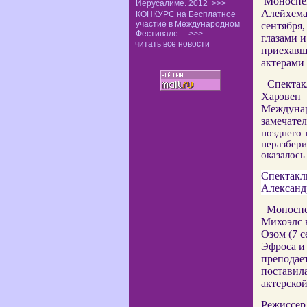
Моноспек
Иерусалиме. 2012
>>>
Алейхема
КОНКУРС на Бесплатное
участие в Международном
сентября,
Фестивале...
>>>
глазами 
читать все новости
приехавши
актерами 
Спектакл
Харэвен
Междуна
замечате
позднего 
неразбери
оказалос
Спектакль
Александ
Моноспек
Михоэлс 
Озом (7 с
Эфроса и 
преподает
поставила
актерско
Режиссер 