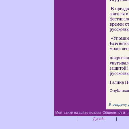
В преддв
зрителя и
фестиваля
времен о
русскояз
«Упоминае
Всесвятой
молитвен
покрывал
укутывала
защитой!
русскоязы
Галина П
Опубликов
К разделу
Мои
стихи на сайте поэзии
Общелит.ру и
п
|
Дизайн
|