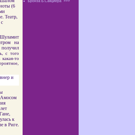
 Шалом
Бронза Б.Сакциера
>>>
ноты (6
ими
. Театр,
 с
 Шуламит
атром на
получил
ь, с того
 какая-то
ероятное,
внер и
ны
й Амосом
лия
 лет
Гане,
улась к
е в Риге.