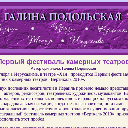
Первый фестиваль камерных театро
Автор оригинала:
Галина Подольская
нтября в Иерусалиме, в театре «Хан» проводится Первый фестива
ычных камерных театров «Вертикаль 2010».
двух последних десятилетий в Израиль прибыло немало представ
 - актеров, режиссеров, театральных художников, музыкантов. В
о маленьких театральных коллективов, играющих на русском яз
 парадоксальная ситуация, когда не только зрители, но и сами
ные коллективы недостаточно хорошо знают о существовании дру
еатральный фестиваль камерных театров «Верткаль 2010» приз
осполнить этот пробел.