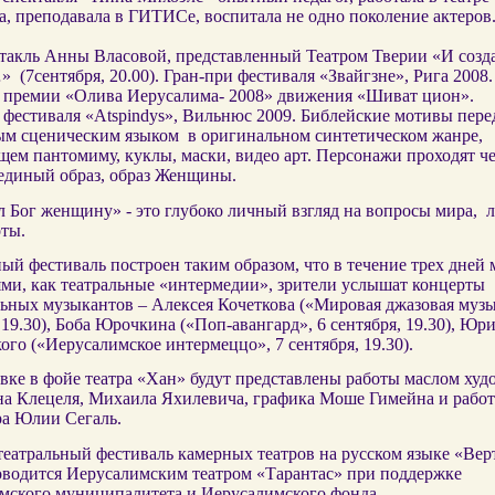
, преподавала в ГИТИСе, воспитала не одно поколение актеров
такль Анны Власовой, представленный Театром Тверии «И созд
(7сентября, 20.00). Гран-при фестиваля «Звайгзне», Рига 2008.
 премии «Олива Иерусалима- 2008» движения «Шиват цион».
фестиваля «Atspindys», Вильнюс 2009. Библейские мотивы пер
м сценическим языком в оригинальном синтетическом жанре,
ем пантомиму, куклы, маски, видео арт. Персонажи проходят че
 единый образ, образ Женщины.
 Бог женщину» - это глубоко личный взгляд на вопросы мира, 
оты.
ый фестиваль построен таким образом, что в течение трех дней
ями, как театральные «интермедии», зрители услышат концерты
льных музыкантов – Алексея Кочеткова («Мировая джазовая музы
 19.30), Боба Юрочкина («Поп-авангард», 6 сентября, 19.30), Юр
го («Иерусалимское интермеццо», 7 сентября, 19.30).
вке в фойе театра «Хан» будут представлены работы маслом ху
а Клецеля, Михаила Яхилевича, графика Моше Гимейна и рабо
ра Юлии Сегаль.
еатральный фестиваль камерных театров на русском языке «Вер
оводится Иерусалимским театром «Тарантас» при поддержке
мского муниципалитета и Иерусалимского фонда.