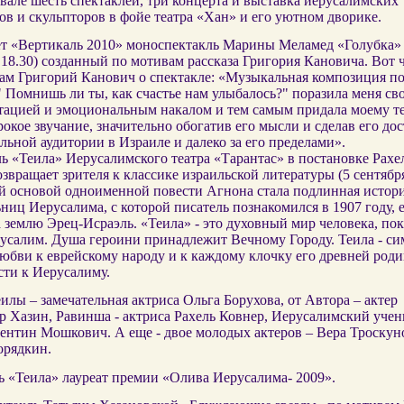
але шесть спектаклей, три концерта и выставка иерусалимских
в и скульпторов в фойе театра «Хан» и его уютном дворике.
т «Вертикаль 2010» моноспектакль Марины Меламед «Голубка» 
 18.30) созданный по мотивам рассказа Григория Кановича. Вот 
сам Григорий Канович о спектакле: «Музыкальная композиция п
" Помнишь ли ты, как счастье нам улыбалось?" поразила меня св
тацией и эмоциональным накалом и тем самым придала моему т
окое звучание, значительно обогатив его мысли и сделав его д
льной аудитории в Израиле и далеко за его пределами».
ь «Теила» Иерусалимского театра «Тарантас» в постановке Рахе
звращает зрителя к классике израильской литературы (5 сентября,
 основой одноименной повести Агнона стала подлинная истор
ниц Иерусалима, с которой писатель познакомился в 1907 году, 
 землю Эрец-Исраэль. «Теила» - это духовный мир человека, по
русалим. Душа героини принадлежит Вечному Городу. Теила - си
юбви к еврейскому народу и к каждому клочку его древней роди
сти к Иерусалиму.
илы – замечательная актриса Ольга Борухова, от Автора – актер
р Хазин, Равинша - актриса Рахель Ковнер, Иерусалимский уче
лентин Мошкович. А еще - двое молодых актеров – Вера Троскун
орядкин.
ь «Теила» лауреат премии «Олива Иерусалима- 2009».