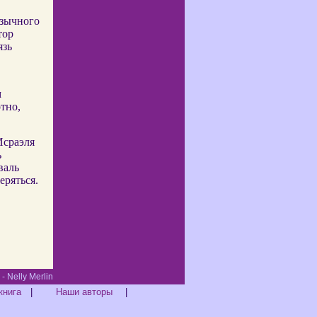
язычного
тор
язь
м
тно,
Исраэля
ь
валь
еряться.
Merlin
книга
|
Наши авторы
|