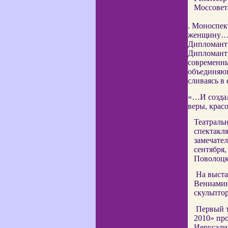
Моссовета
. Моноспек
женщину…» 
Дипломант
Дипломант 
современны
объединяющ
сливаясь в
«…И создал
веры, крас
Театральн
спектакл
замечате
сентября,
Поволоцко
На выста
Вениамин
скульпто
Первый т
2010» пр
Иерусали