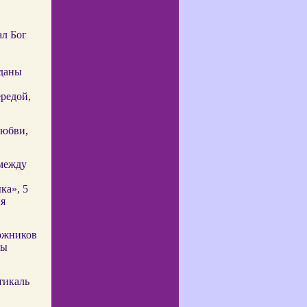
.
ал Бог
еданы
редой,
любви,
 между
ка», 5
ия
дожников
ты
тикаль