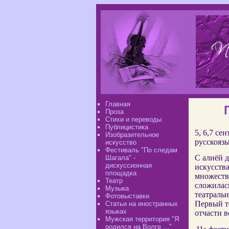
Главная
Проза
Стихи и переводы
Публицистика
5, 6,7 се
Изобразительное
русскояз
искусство
Фестиваль "По следам
С алиёй 
Шагала" -
дискуссионная
искусства
площадка
множеств
Театр
сложилась
Музыка
театраль
Фотовыставки
Первый т
Статьи на иностранных
языках
отчасти в
Мужская территория "Я
родился на Волге ..."