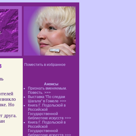
в
Поместить в избранное
ль
Анонсы
Признать вменяемым.
Повесть.
>>>
ителей
Выставка "По следам
озникло
Шагала" в Гомеле
>>>
ыке. Но
Книга Г. Подольской в
Российской
Государственной
г друга.
библиотеке искусств
>>>
ван
Книга Г. Подольской в
Российской
Государственной
библиотеке искусств
>>>