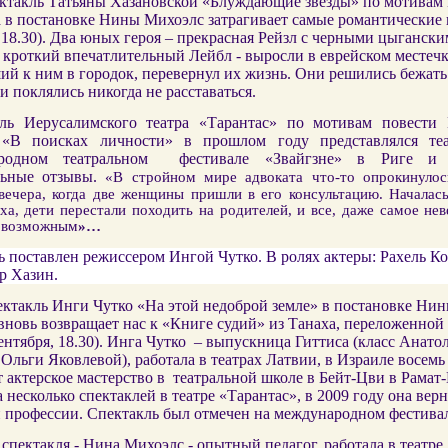
такль Татьяны Хазановской «Блуждающие звезды» по мотивам
 в постановке Нины Михоэлс затрагивает самые романтические 
 18.30). Два юных героя – прекрасная Рейзл с черными цыганск
и кроткий впечатлительный Лейбл
-
выросли в еврейском местечке
й к ним в городок, перевернул их жизнь. Они решились бежать
и поклялись никогда не расставаться.
ь Иерусалимского театра «Тарантас» по мотивам повести
 «В поисках личности» в прошлом году представлялся те
родном театральном фестивале «Звайгзне» в Риге и 
льные отзывы.
«В стройном мире адвоката что-то опрокинулос
вечера, когда две женщины пришли в его консультацию. Началась
ха, дети перестали походить на родителей, и все, даже самое нев
ь возможным
»…
 поставлен режиссером Ингой Чутко. В ролях актеры: Рахель Ко
р Хазин.
такль Инги Чутко «На этой недоброй земле» в постановке Ни
вновь возвращает нас к «Книге судий» из Танаха, переложенно
ентября, 18.30). Инга Чутко – выпускница Гиттиса (класс Анато
Ольги Яковлевой), работала в театрах Латвии, в Израиле восемь
 актерское мастерство в театральной школе в Бейт-Цви в Рамат-
 несколько спектаклей в театре «Тарантас», в 2009 году она верн
й профессии. Спектакль был отмечен на международном фестивал
спектакля - Нина Михоэлс - опытный педагог, работала в театре