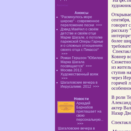
На фестив
художнико
Анонсы:
Анонсы
Открывае
"Раскинулось море
сентября,
широко" - современное
говорит 
переложение песни
>>>
Дэвид МакНил о своём
рассказу 
детстве и своём отце
интерпре
Марке Шагале, о потолке
более шир
парижской Оперы Гарнье
требовате
и о сложных отношениях
своего отца с Пикассо*
Спектакл
>>>
Ковнер во
Роман Гершзон "Юбилею
Сюжетной
Марка Шагала
посвящается"
>>>
из житель
Москва 2012.
ступив на
Художественный вояж
через Ие
>>>
горячей л
Шагаловские вечера в
Иерусалиме. 2012
>>>
особенно
В роли Те
Новости
Александ
Аркадий
Барнабов
актер Ва
приглашает на
Назар Дв
свою
персональную...
Спектакл
>>>
Шагаловские вечера в