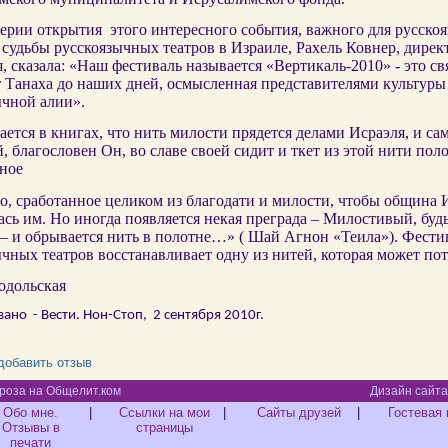
ерии открытия этого интересного события, важного для русско
 судьбы русскоязычных театров в Израиле, Рахель Ковнер, дирек
, сказала: «Наш фестиваль называется «Вертикаль-2010» - это св
т Танаха до наших дней, осмысленная представителями культуры
ычной алии».
тся в книгах, что нить милости прядется делами Исраэля, и са
, благословен Он, во славе своей сидит и ткет из этой нити поло
ное
о, сработанное целиком из благодати и милости, чтобы община 
сь им. Но иногда появляется некая преграда – Милостивый, буд
 – и обрывается нить в полотне…» ( Шай Агнон «Теила»). Фести
чных театров восстанавливает одну из нитей, которая может пот
одольская
ано - Вести. Нон-Стоп, 2 сентября 2010г.
добавить отзыв
роза на Общелит.ком
Дизайн сайта - Nelly 
Обо мне.
|
Ссылки на мои
|
Сайты друзей
|
Гостевая 
Отзывы в
страницы
печати