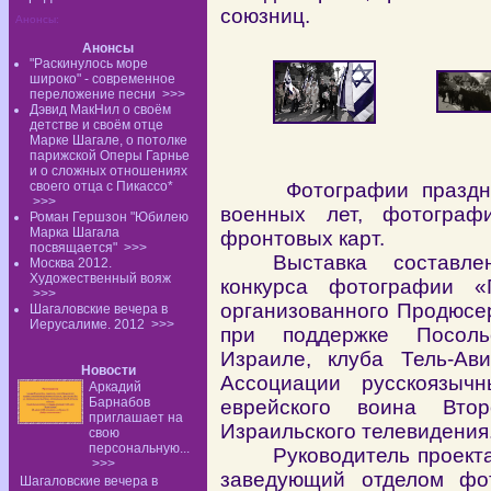
союзниц.
Анонсы:
Анонсы
"Раскинулось море
широко" - современное
переложение песни
>>>
Дэвид МакНил о своём
детстве и своём отце
Марке Шагале, о потолке
парижской Оперы Гарнье
и о сложных отношениях
своего отца с Пикассо*
Фотографии праздн
>>>
военных лет, фотограф
Роман Гершзон "Юбилею
Марка Шагала
фронтовых карт.
посвящается"
>>>
Выставка составл
Москва 2012.
Художественный вояж
конкурса фотографии «
>>>
организованного Продюсер
Шагаловские вечера в
Иерусалиме. 2012
>>>
при поддержке Посоль
Израиле, клуба Тель-Ави
Новости
Ассоциации русскоязыч
Аркадий
Барнабов
еврейского воина Вто
приглашает на
Израильского телевидения
свою
персональную...
Руководитель проект
>>>
заведующий отделом фот
Шагаловские вечера в