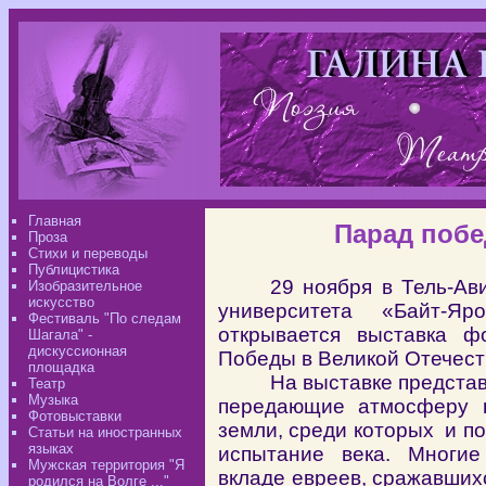
Главная
Парад побе
Проза
Стихи и переводы
Публицистика
29 ноября в Тель-Ав
Изобразительное
искусство
университета «Байт-Я
Фестиваль "По следам
открывается выставка ф
Шагала" -
дискуссионная
Победы в Великой Отечест
площадка
На выставке предста
Театр
Музыка
передающие атмосферу ю
Фотовыставки
земли, среди которых и по
Статьи на иностранных
языках
испытание века. Многи
Мужская территория "Я
вкладе евреев, сражавших
родился на Волге ..."