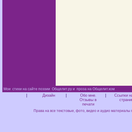
Мои
стихи на сайте поэзии
Общелит.ру и
проза на Общелит.ком
Диз
|
Дизайн
|
Обо мне.
|
Ссылки н
Отзывы в
страни
печати
Права на все текстовые, фото, видео и аудио материалы