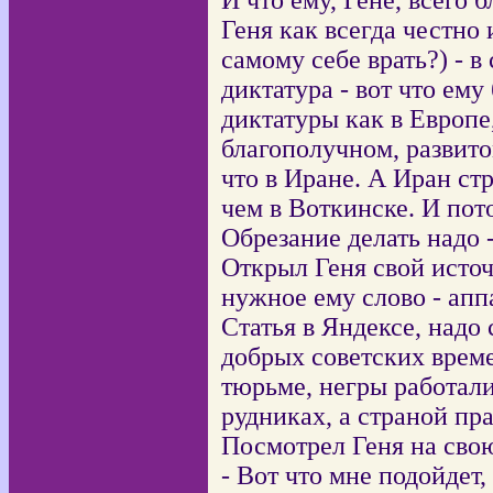
И что ему, Гене, всего 
Геня как всегда честно 
самому себе врать?) - 
диктатура - вот что ему
диктатуры как в Европе,
благополучном, развито
что в Иране. А Иран ст
чем в Воткинске. И пот
Обрезание делать надо -
Открыл Геня свой источ
нужное ему слово - апп
Статья в Яндексе, надо 
добрых советских време
тюрьме, негры работал
рудниках, а страной пр
Посмотрел Геня на свою
- Вот что мне подойдет,