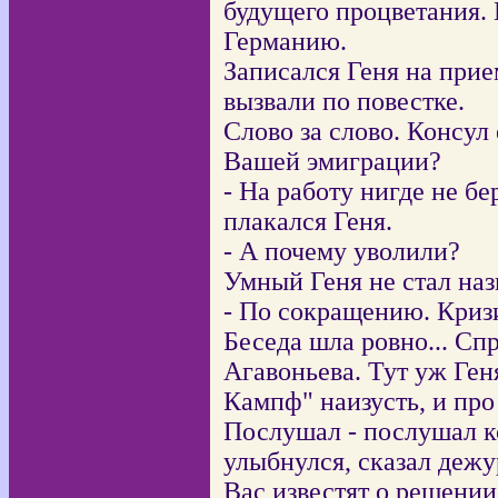
будущего процветания. И
Германию.
Записался Геня на прие
вызвали по повестке.
Слово за слово. Консул
Вашей эмиграции?
- На работу нигде не бе
плакался Геня.
- А почему уволили?
Умный Геня не стал на
- По сокращению. Кризи
Беседа шла ровно... Сп
Агавоньева. Тут уж Ген
Кампф" наизусть, и про 
Послушал - послушал к
улыбнулся, сказал дежу
Вас известят о решении