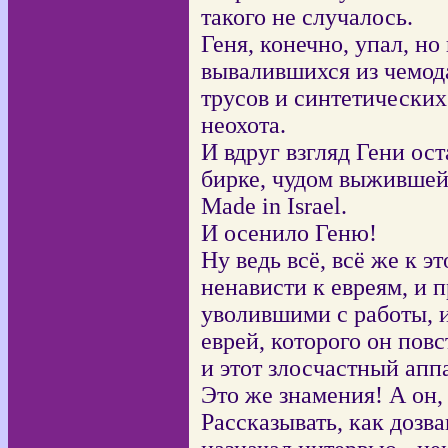
такого не случалось.
Геня, конечно, упал, н
вывалившихся из чемод
трусов и синтетических 
неохота.
И вдруг взгляд Гени ос
бирке, чудом выжившей 
Made in Israel.
И осенило Геню!
Ну ведь всё, всё же к э
ненависти к евреям, и 
уволившими с работы, и 
еврей, которого он повст
и этот злосчастный апп
Это же знамения! А он,
Рассказывать, как дозв