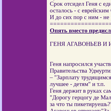
Срок отсидел Геня с ед
осталось - с еврейским
И до сих пор с ним - не
=================
Опять вместо предисл
ГЕНЯ АГАВОНЬЕВ И
Геня напросился участв
Правительства Удмурти
– "Зарплату трудящимся
лучшее - детям" и т.п.
Геня держит в руках с
"Дорогу герцогу де Мал
за что ты пикетируешь?
Агавоньев отвечает:"За