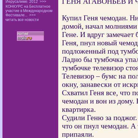
ГЕНЯ АГАВОНЬЕВ И
Иерусалиме. 2012
>>>
КОНКУРС на Бесплатное
участие в Международном
Фестивале...
>>>
Купил Геня чемодан. Ни
читать все новости
домой, начал молниями 
Гене. И вдруг замечает б
Геня, пнул новый чемода
подложенный под тумбо
Ладно бы тумбочка упал
тумбочке телевизор сто
Телевизор – бумс на по
окну, занавески от ис
Схватил Геня все, что п
чемодан и вон из дому.
квартирка.
Судили Геню за поджог.
что он пнул чемодан. 
припаяли.