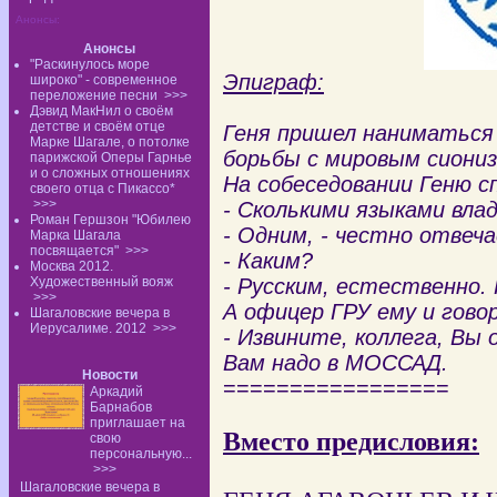
Анонсы:
Анонсы
"Раскинулось море
Эпиграф:
широко" - современное
переложение песни
>>>
Дэвид МакНил о своём
детстве и своём отце
Геня пришел наниматься
Марке Шагале, о потолке
борьбы с мировым сиони
парижской Оперы Гарнье
и о сложных отношениях
На собеседовании Геню 
своего отца с Пикассо*
>>>
- Сколькими языками вла
Роман Гершзон "Юбилею
- Одним, - честно отвеча
Марка Шагала
посвящается"
>>>
- Каким?
Москва 2012.
Художественный вояж
- Русским, естественно.
>>>
А офицер ГРУ ему и гово
Шагаловские вечера в
Иерусалиме. 2012
>>>
- Извините, коллега, Вы
Вам надо в МОССАД.
Новости
=================
Аркадий
Барнабов
приглашает на
Вместо предисловия:
свою
персональную...
>>>
Шагаловские вечера в