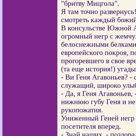
"бритву Мицгола".
Я там точно развернусь!
смотреть каждый божий 
В консульстве Южной А
огромный негр с жемчу
белоснежными белками 
европейского покроя, п
прогоревшего в свое вр
(та еще история!) угады
- Ви Геня Агавоньев? -
служащий, широко улыба
- Да, я Геня Агавоньев,
нижнюю губу Геня и не 
рукопожатия.
Униженный Геней негр 
посетителя вперед.
- Знай наших, - позлора