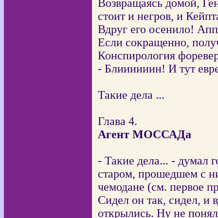
Возвращаясь домой, Ген
стоит и негров, и Кейпт
Вдруг его осенило! Аппа
Если сокращенно, получ
Конспирология форевер
- Блиииииин! И тут евр
Такие дела ...
Глава 4.
Агент МОССАДа
- Такие дела... - думал
старом, прошедшем с н
чемодане (см. первое п
Сидел он так, сидел, и
открылись. Ну не понял