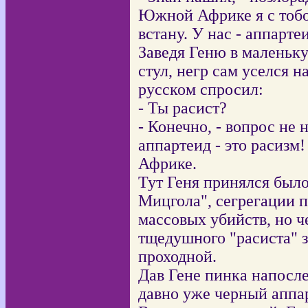
Южной Африке я с тобо
встану. У нас - аппарте
Заведя Геню в маленьку
стул, негр сам уселся н
русском спросил:
- Ты расист?
- Конечно, - вопрос не
аппартеид - это расизм
Африке.
Тут Геня принялся было
Мицгола", сегрегации 
массовых убийств, но ч
тщедушного "расиста" з
проходной.
Дав Гене пинка напосле
давно уже черный аппар