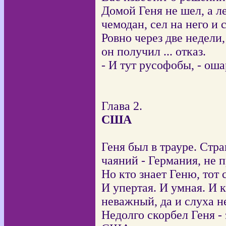
Домой Геня не шел, а л
чемодан, сел на него и 
Ровно через две недели
он получил ... отказ.
- И тут русофобы, - ош
Глава 2.
США
Геня был в трауре. Стра
чаяний - Германия, не 
Но кто знает Геню, тот 
И упертая. И умная. И кр
неважный, да и слуха не
Недолго скорбел Геня -