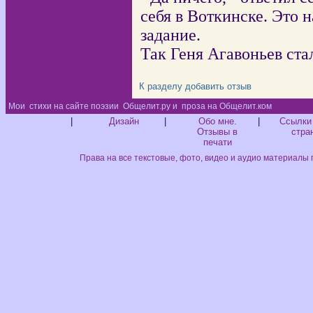
себя в Воткинске. Это 
задание.
Так Геня Агавоньев ст
К разделу
добавить отзыв
Мои
стихи на сайте поэзии
Общелит.ру и
проза на Общелит.ком
Диз
|
Дизайн
|
Обо мне.
|
Ссылки
Отзывы в
стра
печати
Права на все текстовые, фото, видео и аудио материалы