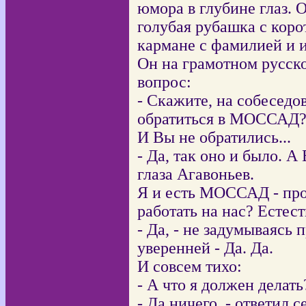
юмора в глубине глаз. 
голубая рубашка с кор
кармане с фамилией и 
Он на грамотном русск
вопрос:
- Скажите, на собеседо
обратиться в МОССАД? 
И Вы не обратились...
- Да, так оно и было. А
глаза Агавоньев.
Я и есть МОССАД - прос
работать на нас? Естес
- Да, - не задумываясь 
уверенней - Да. Да.
И совсем тихо:
- А что я должен делать
- Да ничего, - ответил 