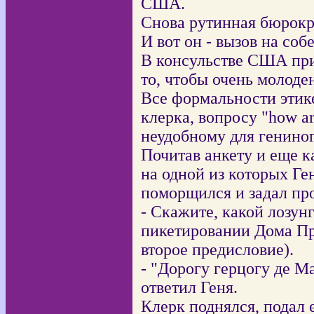
США.
Снова рутинная бюрокра
И вот он - вызов на соб
В консульстве США при
то, чтобы очень молоде
Все формальности этике
клерка, вопросу "how a
неудобному для гениног
Почитав анкету и еще к
на одной из которых Ге
поморщился и задал пр
- Скажите, какой лозунг
пикетировании Дома Пр
второе предисловие).
- "Дорогу герцогу де М
ответил Геня.
Клерк поднялся, подал 