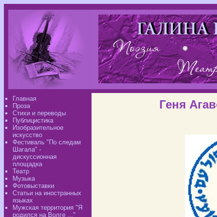
Главная
Геня Ага
Проза
Стихи и переводы
Публицистика
Изобразительное
искусство
Фестиваль "По следам
Шагала" -
дискуссионная
площадка
Театр
Музыка
Фотовыставки
Статьи на иностранных
языках
Мужская территория "Я
родился на Волге ..."