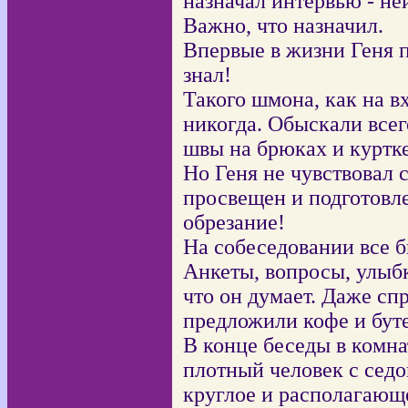
назначал интервью - не
Важно, что назначил.
Впервые в жизни Геня п
знал!
Такого шмона, как на вх
никогда. Обыскали всег
швы на брюках и куртке
Но Геня не чувствовал
просвещен и подготовле
обрезание!
На собеседовании все б
Анкеты, вопросы, улыбк
что он думает. Даже спр
предложили кофе и бут
В конце беседы в комн
плотный человек с сед
круглое и располагающе