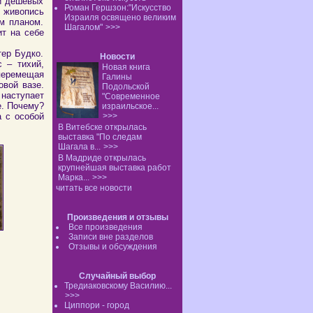
 и дешевых
Роман Гершзон:"Искусство
о
живопись
Израиля освящено великим
м планом.
Шагалом"
>>>
ит на себе
тер Будко.
Новости
 – тихий,
Новая книга
 перемещая
Галины
овой вазе.
Подольской
наступает
"Современное
е. Почему?
израильское...
а с особой
>>>
В Витебске открылась
выставка "По следам
Шагала в...
>>>
В Мадриде открылась
крупнейшая выставка работ
Марка...
>>>
читать все новости
Произведения и отзывы
Все произведения
Записи вне разделов
Отзывы и обсуждения
Случайный выбор
Тредиаковскому Василию...
>>>
Циппори - город