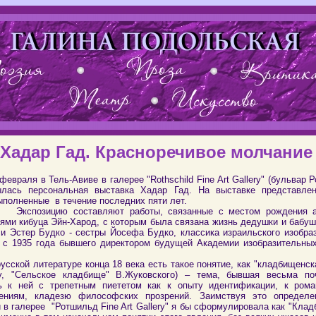
Хадар Гад. Красноречивое молчание
февраля в Тель-Авиве в галерее "Rothschild Fine Art Gallery" (бульвар 
ылась персональная выставка Хадар Гад. На выставке представле
ыполненные в течение последних пяти лет.
цию составляют работы, связанные с местом рождения ав
ями кибуца Эйн-Харод, с которым была связана жизнь дедушки и бабуш
 и Эстер Будко - сестры Йосефа Будко, классика израильского изобра
, с 1935 года бывшего директором будущей Академии изобразительных
русской литературе конца 18 века есть такое понятие, как "кладбищенск
у, "Сельское кладбище" В.Жуковского) – тема, бывшая весьма по
ь к ней с трепетным пиететом как к опыту идентификации, к рома
ениям, кладезю философских прозрений. Заимствуя это определе
 в галерее "Ротшильд Fine Art Gallery" я бы сформулировала как "Кла