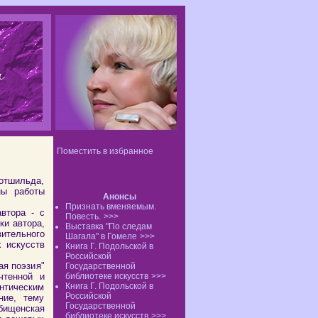
Поместить в избранное
Ротшильда,
ны работы
Анонсы
Признать вменяемым.
тора - с
Повесть.
>>>
ки автора,
Выставка "По следам
зительного
Шагала" в Гомеле
>>>
 искусств
Книга Г. Подольской в
Российской
ая поэзия"
Государственной
чтенной и
библиотеке искусств
>>>
Книга Г. Подольской в
нтическим
Российской
ние, тему
Государственной
дбищенская
библиотеке искусств
>>>