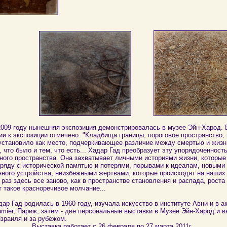
ду нынешняя экспозиция демонстрировалась в музее Эйн-Харод. 
и к экспозиции отмечено: "Кладбища границы, пороговое пространство, 
установило как место, подчеркивающее различие между смертью и жизн
 что было и тем, что есть... Хадар Гад преобразует эту упорядоченност
ого пространства. Она захватывает личными историями жизни, которые
ряду с исторической памятью и потерями, порывами к идеалам, новыми
ого устройства, неизбежными жертвами, которые происходят на наших г
раз здесь все заново, как в пространстве становления и распада, роста 
е красноречивое молчание...
 родилась в 1960 году, изучала искусство в институте Авни и в а
mier, Париж, затем - две персональные выставки в Музее Эйн-Харод и в
зраиля и за рубежом.
Выставка работает с 26 февраля по 27 марта 2011г.