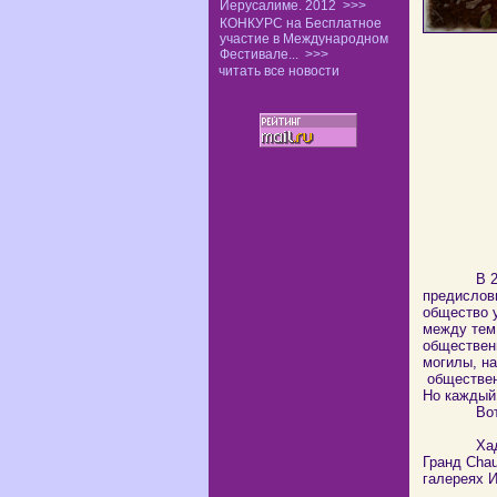
Иерусалиме. 2012
>>>
КОНКУРС на Бесплатное
участие в Международном
Фестивале...
>>>
читать все новости
В 2009 го
предислови
общество 
между тем,
общественн
могилы, на
общественн
Но каждый 
Вот тако
Хадар Гад
Гранд Chau
галереях И