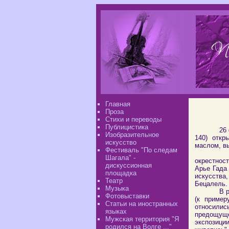
Главная
Проза
Стихи и переводы
Публицистика
26 
Изобразительное
140) откр
искусство
маслом, в
Фестиваль "По следам
Экспози
Шагала" -
окрестност
дискуссионная
Арье Гада
площадка
искусства
Театр
Бецалель.
Музыка
В 
Фотовыставки
(к пример
Статьи на иностранных
относилис
языках
предощущ
Мужская территория "Я
экспозиции
родился на Волге ..."