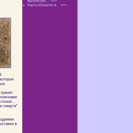
магических...
>>>
Карта Израиля в...
>>>
В
которое
ью,
ь
 хранят
 поисками
лазах...
и смерти".
кадемии
ыставки в