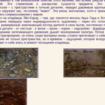
 именно в том изначальном понятии этого явления, без всяких ужасов
ний. Это стремление к раскрытию сущности предмета. Эт
еская – с пристрастием к точным деталям, нередко даваемым крупны
о окружает нас, по-своему "живет". Эта жизнь молчалива, хотя и хран
его соприкосновения с миром.
хо на кладбище Эйн-Харод – там, где покоятся могилы Арье Гада и Эс
шина передана через индивидуальность художника – через его голос
, размеренный, вовлекающий взгляд зрителя в свое бытие, постепенно
к детали - от листьев - к ветке – кроне – корню – надгробию - фарфор
ением затягивающего движения дышит монохромная палитра. Потом 
трагирования, но очень скоро материал вновь словно притягивает к себ
ия не только пространства, но и времени – ощущения, которое всегд
ает о себе знать в момент посещения кладбища.