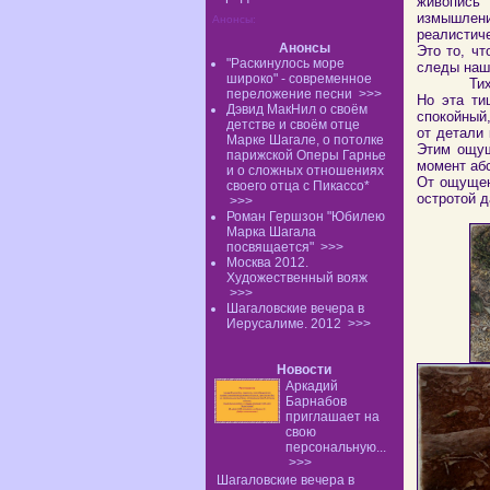
живопись"
измышле
Анонсы:
реалистич
Анонсы
Это то, чт
"Раскинулось море
следы наш
широко" - современное
Ти
переложение песни
>>>
Но эта ти
Дэвид МакНил о своём
спокойный
детстве и своём отце
от детали 
Марке Шагале, о потолке
Этим ощущ
парижской Оперы Гарнье
момент абс
и о сложных отношениях
От ощущен
своего отца с Пикассо*
остротой д
>>>
Роман Гершзон "Юбилею
Марка Шагала
посвящается"
>>>
Москва 2012.
Художественный вояж
>>>
Шагаловские вечера в
Иерусалиме. 2012
>>>
Новости
Аркадий
Барнабов
приглашает на
свою
персональную...
>>>
Шагаловские вечера в