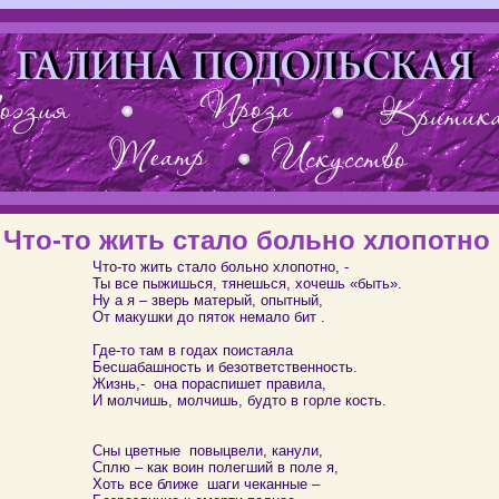
Что-то жить стало больно хлопотно
Что-то жить стало больно хлопотно, -
Ты все пыжишься, тянешься, хочешь «быть».
Ну а я – зверь матерый, опытный,
От макушки до пяток немало бит .
Где-то там в годах поистаяла
Бесшабашность и безответственность.
Жизнь,-
она пораспишет правила,
И молчишь, молчишь, будто в горле кость.
Сны цветные
повыцвели, канули,
Сплю – как воин полегший в поле я,
Хоть все ближе
шаги чеканные –