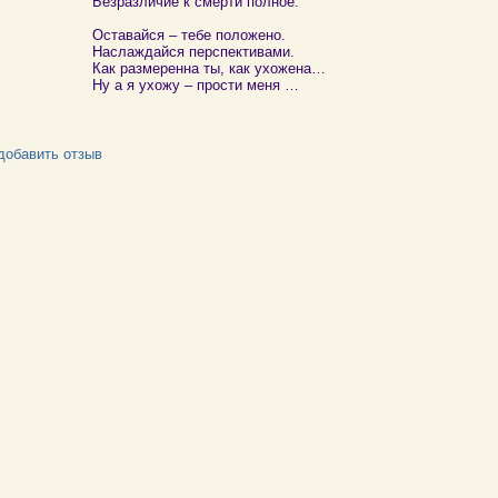
Безразличие к смерти полное.
Оставайся – тебе положено.
Наслаждайся перспективами.
Как размеренна ты, как ухожена…
Ну а я ухожу – прости меня …
добавить отзыв