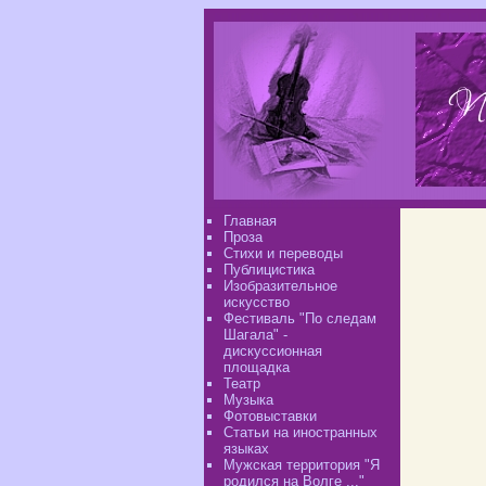
Главная
Проза
Стихи и переводы
Публицистика
Изобразительное
искусство
Фестиваль "По следам
Шагала" -
дискуссионная
площадка
Театр
Музыка
Фотовыставки
Статьи на иностранных
языках
Мужская территория "Я
родился на Волге ..."