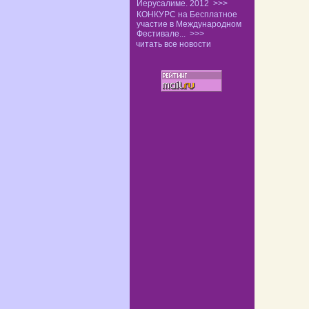
Иерусалиме. 2012
>>>
КОНКУРС на Бесплатное
участие в Международном
Фестивале...
>>>
читать все новости