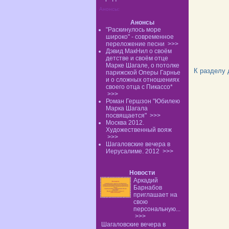
Анонсы:
Анонсы
"Раскинулось море
широко" - современное
переложение песни
>>>
Дэвид МакНил о своём
детстве и своём отце
Марке Шагале, о потолке
К разделу
парижской Оперы Гарнье
и о сложных отношениях
своего отца с Пикассо*
>>>
Роман Гершзон "Юбилею
Марка Шагала
посвящается"
>>>
Москва 2012.
Художественный вояж
>>>
Шагаловские вечера в
Иерусалиме. 2012
>>>
Новости
Аркадий
Барнабов
приглашает на
свою
персональную...
>>>
Шагаловские вечера в