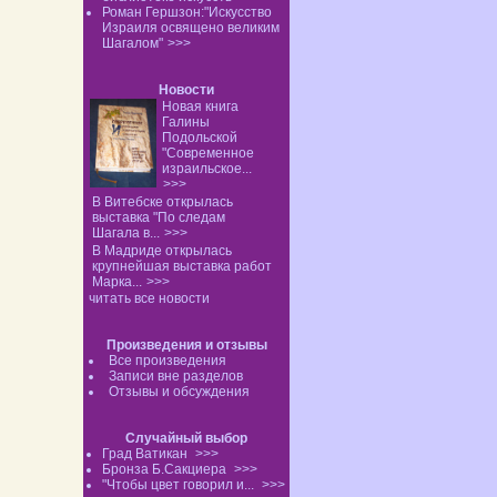
Роман Гершзон:"Искусство
Израиля освящено великим
Шагалом"
>>>
Новости
Новая книга
Галины
Подольской
"Современное
израильское...
>>>
В Витебске открылась
выставка "По следам
Шагала в...
>>>
В Мадриде открылась
крупнейшая выставка работ
Марка...
>>>
читать все новости
Произведения и отзывы
Все произведения
Записи вне разделов
Отзывы и обсуждения
Случайный выбор
Град Ватикан
>>>
Бронза Б.Сакциера
>>>
"Чтобы цвет говорил и...
>>>