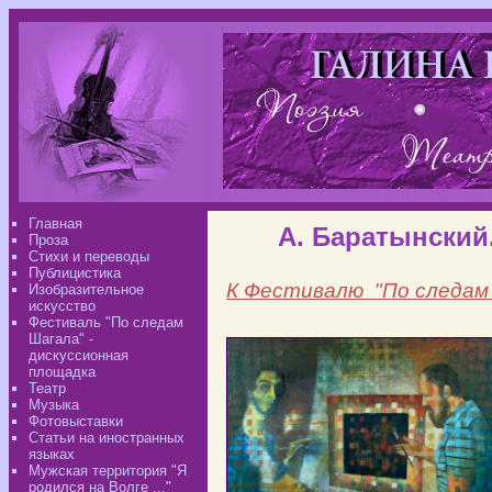
Главная
А. Баратынский
Проза
Стихи и переводы
Публицистика
К Фестивалю
"По следам
Изобразительное
искусство
Фестиваль "По следам
Шагала" -
дискуссионная
площадка
Театр
Музыка
Фотовыставки
Статьи на иностранных
языках
Мужская территория "Я
родился на Волге ..."