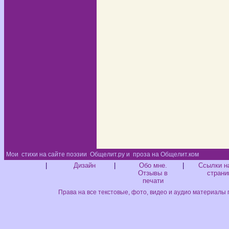
Мои
стихи на сайте поэзии
Общелит.ру и
проза на Общелит.ком
Диз
|
Дизайн
|
Обо мне.
|
Ссылки н
Отзывы в
страни
печати
Права на все текстовые, фото, видео и аудио материалы