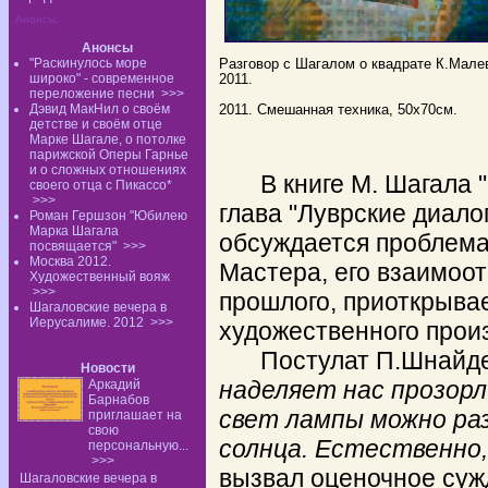
Анонсы:
Анонсы
"Раскинулось море
Разговор с Шагалом о квадрате 
широко" - современное
2011.
переложение песни
>>>
2011. Смешанная техника, 5
Дэвид МакНил о своём
детстве и своём отце
Марке Шагале, о потолке
парижской Оперы Гарнье
и о сложных отношениях
В книге М. Шагала 
своего отца с Пикассо*
>>>
глава "Луврские диало
Роман Гершзон "Юбилею
Марка Шагала
обсуждается проблема
посвящается"
>>>
Москва 2012.
Мастера, его взаимоо
Художественный вояж
>>>
прошлого, приоткрывае
Шагаловские вечера в
Иерусалиме. 2012
>>>
художественного прои
Постулат П.Шнайде
Новости
наделяет нас прозорл
Аркадий
Барнабов
свет лампы можно ра
приглашает на
свою
солнца. Естественно,
персональную...
>>>
вызвал оценочное суж
Шагаловские вечера в