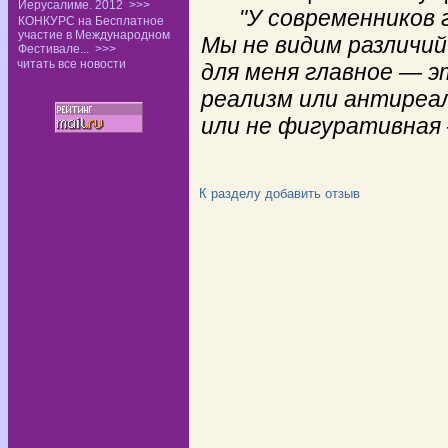
Иерусалиме. 2012
>>>
"У современников 
КОНКУРС на Бесплатное
участие в Международном
Мы не видим различий
Фестивале...
>>>
читать все новости
для меня главное — э
реализм или антиреа
или не фигуративная 
К разделу
добавить отзыв