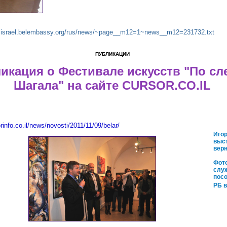
w.israel.belembassy.org/rus/news/~page__m12=1~news__m12=231732.txt
ПУБЛИКАЦИИ
икация о Фестивале искусств "По сл
Шагала" на сайте
CURSOR
.
CO
.
IL
rinfo
.
co
.
il
/
news
/
novosti
/2011/11/09/
belar
/
Иго
выст
вер
Фото
слу
пос
РБ в