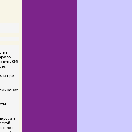
о из
орого
сств. Об
ле.
иля при
и
поминания
оты
аруси в
сской
отнах в