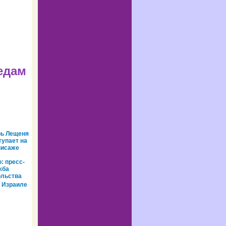
едам
рь Лещеня
упает на
нисаже
: пресс-
жба
ольства
 Израиле