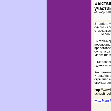
Выстав
участи
08 Ноябрь 201
8 ноября, М
одного из 
отмечаться 
БЕЛТА сооб
Выставка о
посольства
представле
скульптура
Марка Шага
В каталог 
художников
Как отмети
Игорь Леще
окрылило е
окружал вел
http://www.
uchastii-be
www.belta.b