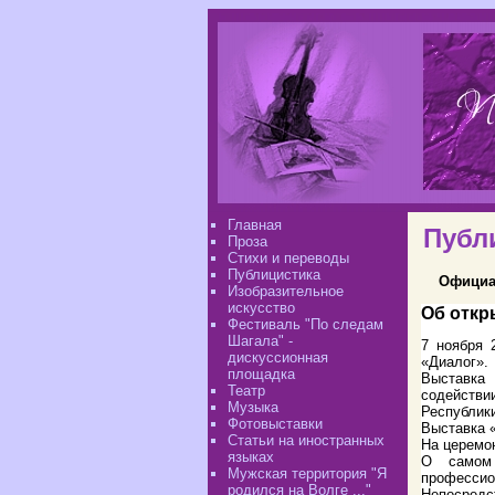
Главная
Публ
Проза
Стихи и переводы
Публицистика
Официа
Изобразительное
искусство
Об откр
Фестиваль "По следам
Шагала" -
7 ноября 
дискуссионная
«Диалог».
площадка
Выставка
Театр
содейств
Музыка
Республик
Фотовыставки
Выставка 
Статьи на иностранных
На церемон
языках
О самом 
Мужская территория "Я
профессио
родился на Волге ..."
Непосредст