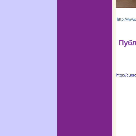
http://ww
Публ
http
://
curso