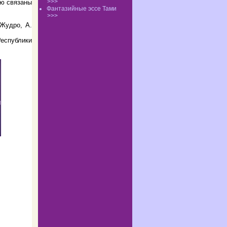
>>>
ью связаны
Фантазийные эссе Тами
>>>
 Жудро, А.
еспублики