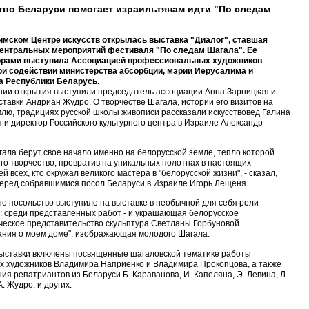
во Беларуси помогает израильтянам идти "По следам
имском Центре искусств открылась выставка "Диалог", ставшая
центральных мероприятий фестиваля "По следам Шагала". Ее
орами выступила Ассоциацией профессиональных художников
ри содействии министерства абсорбции, мэрии Иерусалима и
а Республики Беларусь.
ии открытия выступили председатель ассоциации Анна Зарницкая и
ставки Андриан Жудро. О творчестве Шагала, истории его визитов на
лю, традициях русской школы живописи рассказали искусствовед Галина
 и директор Российского культурного центра в Израиле Александр
ала берут свое начало именно на белорусской земле, тепло которой
го творчество, превратив на уникальных полотнах в настоящих
 всех, кто окружал великого мастера в "белорусской жизни", - сказал,
еред собравшимися посол Беларуси в Израиле Игорь Лещеня.
то посольство выступило на выставке в необычной для себя роли
: среди представленных работ - и украшающая белорусское
еское представительство скульптура Светланы Горбуновой
ния о моем доме", изображающая молодого Шагала.
выставки включены посвященные шагаловской тематике работы
х художников Владимира Наприенко и Владимира Прокопцова, а также
ия репатриантов из Беларуси Б. Караванова, И. Капеляна, Э. Левина, Л.
. Жудро, и других.