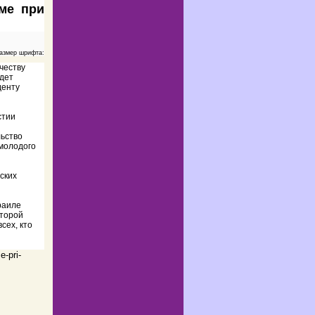
ме при
азмер шрифта:
честву
дет
денту
стии
ьство
молодого
ских
раиле
оторой
сех, кто
e-pri-