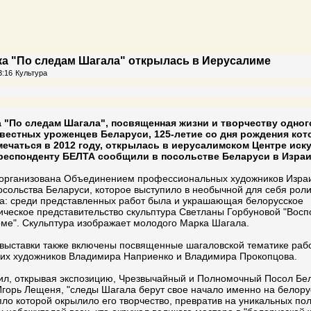
а "По следам Шагала" открылась в Иерусалиме
3:16
Культура
 "По следам Шагала", посвященная жизни и творчеству одног
вестных уроженцев Беларуси, 125-летие со дня рождения кот
мечаться в 2012 году, открылась в иерусалимском Центре иску
респонденту БЕЛТА сообщили в посольстве Беларуси в Израи
 организована Объединением профессиональных художников Изра
осольства Беларуси, которое выступило в необычной для себя рол
а: среди представленных работ была и украшающая белорусское
ческое представительство скульптура Светланы Горбуновой "Вос
ме". Скульптура изображает молодого Марка Шагала.
 выставки также включены посвященные шагаловской тематике раб
их художников Владимира Наприенко и Владимира Прокопцова.
ил, открывая экспозицию, Чрезвычайный и Полномочный Посол Бел
горь Лещеня, "следы Шагала берут свое начало именно на белору
пло которой окрылило его творчество, превратив на уникальных пол