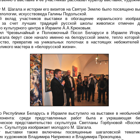
у М. Шагала и истории его визитов на Святую Землю было посвящено в
илологии, искусствоведа Галины Подольской.
й вклад участников выставки в обогащение израильского изобраз
а за счет лучших традиций русской школы живописи отмечен д
о культурного центра в Израиле А.А.Крюковым.
тил Чрезвычайный и Полномочный Посол Беларуси в Израиле Игор
гала берут свое начало именно на белорусской земле, тепло которой
ество, превратив на уникальных полотнах в настоящих небожителей 
ликого мастера в «белорусской жизни».
о Республики Беларусь в Израиле выступило на выставке в необычной
понента: среди представленных работ была и украшающая бел
ческое представительство скульптура Светланы Горбуновой «Воспо
». Скульптура изображает молодого М. Шагала.
г выставки также включены посвященные шагаловской тематик
их художников Владимира Наприенко и Владимира Прокопцова.