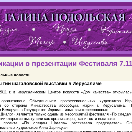
икации о презентации Фестиваля 7.11
льные новости
ытии шагаловской выставки в Иерусалиме
2011 г. в иерусалимском Центре искусств «Дом качества» открылась
 организована Объединением профессиональных художников Из
ии со стороны Министерства абсорбции, мэрии г. Иерусалима, П
и Беларусь в
Государстве Израиль, иных заинтересованных.
«Диалог» является только одним из мероприятий фестиваля «По следам
ии открытия выступили как организаторы, так и гости выставки.
проекте «По следам Шагала» рассказала председатель Объ
нальных художников Анна Зарницкая.
венно о выставке и ее участниках рассказал куратор выставки, художн