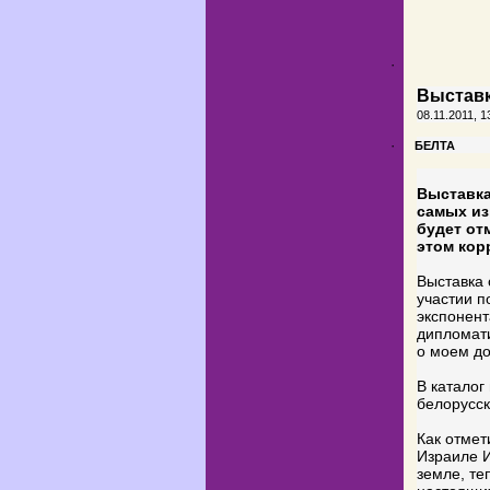
·
Выставк
08.11.2011, 1
·
БЕЛТА
Выставка
самых из
будет от
этом кор
Выставка
участии п
экспонент
дипломати
о моем до
В каталог
белорусск
Как отмет
Израиле И
земле, те