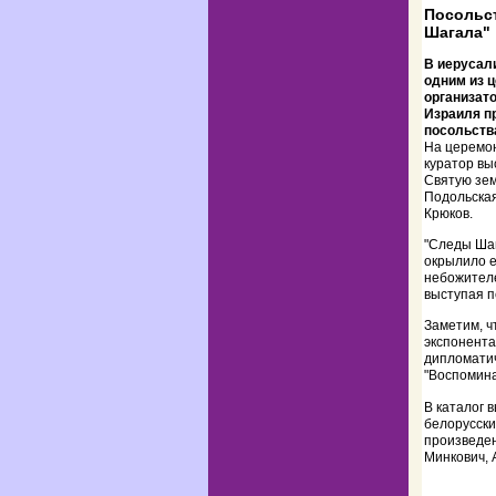
Посольст
Шагала"
В иерусал
одним из 
организат
Израиля п
посольств
На церемон
куратор вы
Святую зем
Подольская
Крюков.
"Следы Шаг
окрылило е
небожителей
выступая п
Заметим, ч
экспонента
дипломатич
"Воспомина
В каталог 
белорусски
произведен
Минкович, А