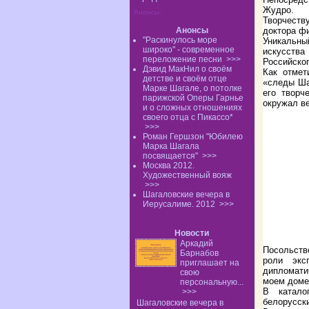
Жудро.
Анонсы:
Творчеств
Анонсы
доктора ф
"Раскинулось море
Уникальны
широко" - современное
искусств
переложение песни
>>>
Российског
Дэвид МакНил о своём
Как отме
детстве и своём отце
«следы Ша
Марке Шагале, о потолке
его творч
парижской Оперы Гарнье
окружал ве
и о сложных отношениях
своего отца с Пикассо*
>>>
Роман Гершзон "Юбилею
Марка Шагала
посвящается"
>>>
Москва 2012.
Художественный вояж
>>>
Шагаловские вечера в
Иерусалиме. 2012
>>>
Новости
Аркадий
Посольств
Барнабов
роли экс
приглашает на
дипломати
свою
моем доме
персональную...
В катало
>>>
белорусск
Шагаловские вечера в