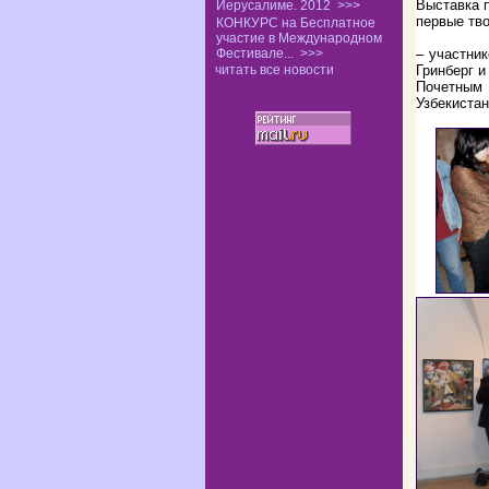
Выставка 
Иерусалиме. 2012
>>>
первые тво
КОНКУРС на Бесплатное
участие в Международном
Фестивале...
>>>
– участник
читать все новости
Гринберг и
Почетным
Узбекиста