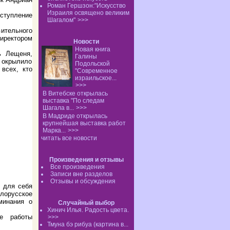
Роман Гершзон:"Искусство
Израиля освящено великим
ыступление
Шагалом"
>>>
ительного
иректором
Новости
Новая книга
ь Лещеня,
Галины
 окрылило
Подольской
всех, кто
"Современное
израильское...
>>>
В Витебске открылась
выставка "По следам
Шагала в...
>>>
В Мадриде открылась
крупнейшая выставка работ
Марка...
>>>
читать все новости
Произведения и отзывы
Все произведения
Записи вне разделов
Отзывы и обсуждения
 для себя
орусское
минания о
Случайный выбор
Хинич Илья. Радость цвета.
е работы
>>>
Тмуна бэ рибуа (картина в...