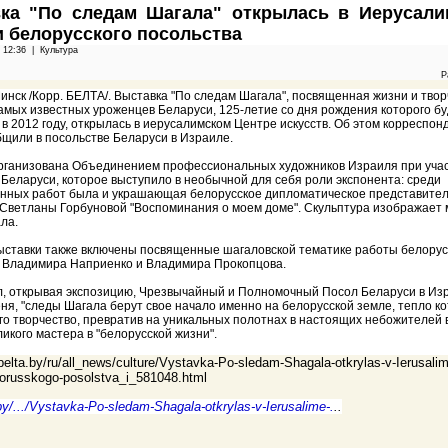
ка "По следам Шагала" открылась в Иерусали
и белорусского посольства
1 12:36 |
Культура
Р
инск /Корр. БЕЛТА/. Выставка "По следам Шагала", посвященная жизни и твор
самых известных уроженцев Беларуси, 125-летие со дня рождения которого бу
в 2012 году, открылась в иерусалимском Центре искусств. Об этом корреспон
щили в посольстве Беларуси в Израиле.
рганизована Объединением профессиональных художников Израиля при уча
 Беларуси, которое выступило в необычной для себя роли экспонента: среди
нных работ была и украшающая белорусское дипломатическое представител
 Светланы Горбуновой "Воспоминания о моем доме". Скульптура изображает 
ла.
выставки также включены посвященные шагаловской тематике работы белорус
 Владимира Наприенко и Владимира Прокопцова.
л, открывая экспозицию, Чрезвычайный и Полномочный Посол Беларуси в Из
ня, "следы Шагала берут свое начало именно на белорусской земле, тепло к
го творчество, превратив на уникальных полотнах в настоящих небожителей в
икого мастера в "белорусской жизни".
belta.by/ru/all_news/culture/Vystavka-Po-sledam-Shagala-otkrylas-v-Ierusalim
lorusskogo-posolstva_i_581048.html
y/.../Vystavka-Po-
sledam-Shagala-otkrylas-v-
Ierusalime-.
..