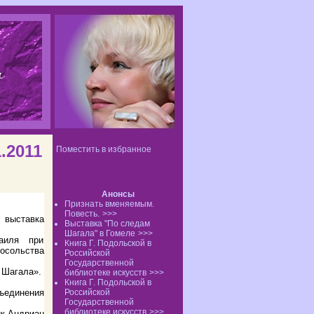
.2011
Поместить в избранное
Анонсы
Признать вменяемым.
Повесть.
>>>
 выставка
Выставка "По следам
Шагала" в Гомеле
>>>
раиля при
Книга Г. Подольской в
осольства
Российской
Государственной
 Шагала».
библиотеке искусств
>>>
Книга Г. Подольской в
Российской
единения
Государственной
библиотеке искусств
>>>
ик Андриан