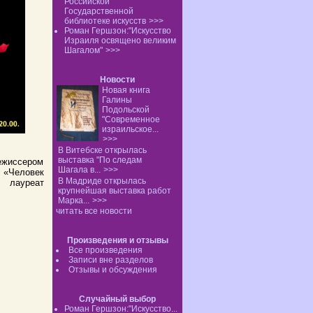
Российской
Государственной
библиотеке искусств
>>>
Роман Гершзон:"Искусство
Израиля освящено великим
Шагалом"
>>>
Новости
Новая книга
Галины
Подольской
"Современное
израильское...
>>>
В Витебске открылась
выставка "По следам
ежиссером
Шагала в...
>>>
е «Человек
В Мадриде открылась
 лауреат
крупнейшая выставка работ
Марка...
>>>
читать все новости
Произведения и отзывы
Все произведения
Записи вне разделов
Отзывы и обсуждения
Случайный выбор
Роман Гершзон:"Искусство...