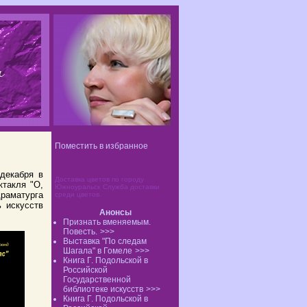
Поместить в избранное
 декабря в
Доставка цветов по городу
ктакля "О,
Южноуральск
Служба доставки
драматурга
среди цветов
.
ь искусств
Анонсы
Признать вменяемым.
Повесть.
>>>
Выставка "По следам
Шагала" в Гомеле
>>>
Книга Г. Подольской в
Российской
Государственной
библиотеке искусств
>>>
Книга Г. Подольской в