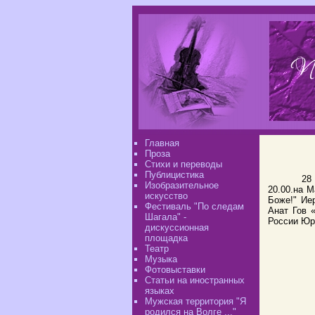
Главная
Проза
Стихи и переводы
Публицистика
28
Изобразительное
20.00.на М
искусство
Боже!" Ие
Фестиваль "По следам
Анат Гов 
Шагала" -
России Юри
дискуссионная
площадка
Театр
Музыка
Фотовыставки
Статьи на иностранных
языках
Мужская территория "Я
родился на Волге ..."