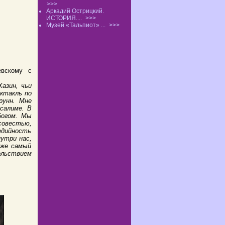
>>>
Аркадий Острицкий.
ИСТОРИЯ....
>>>
Музей «Тальпиот» ...
>>>
евскому с
Хазин, чьи
ктакль по
рунн. Мне
салиме. В
Богом. Мы
совестью,
едийность
утри нас,
 же самый
вольствием