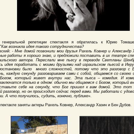
 генеральной репетиции спектакля я обратилась к Юрию Томаш
"
Как возникла идея такого сотрудничества?
ский: -
Мне домой позвонили мои друзья Рахель Ковнер и Александр 
ые работы я хорошо знаю, и предложили поставить в их театре спе
аильского автора. Переслали мне пьесу в переводе Светланы Шенб
сь идея поработать с моими друзьями над израильском пьесой в Иеру
постановки было
много сложностей, потому что это разговор с 
нь, каждую секунду разговариваем сами с собой, общаемся со своею 
 Богом, который живет внутри нас. Эта пьеса – комедия. И ком
заключатся только в одном: обычно мы общаемся с Богом, который вн
ставьте себе на секунду, что Бог пришел к вам домой. Это тот
й разговор, но он происходит сейчас перед вами. Мы работали с удо
ии. А что получилось, судить, конечно, публике
».
спектакле заняты актеры Рахель Ковнер, Александр Хазин и Бен Дубов.