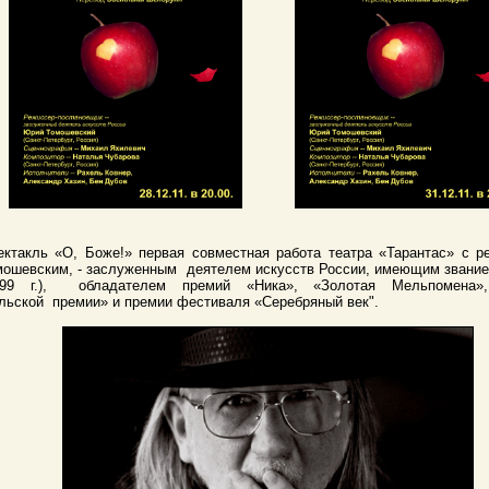
ектакль «О, Боже!» первая совместная работа театра «Тарантас» с р
мошевским,
- заслуженным
деятелем искусств России, имеющим звани
999 г.),
обладателем премий «Ника», «Золотая Мельпомена»,
льской
премии» и премии фестиваля «Серебряный век".