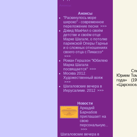
Анонсы:
Анонсы
"Раскинулось море
широко" - современное
переложение песни
>>>
Дэвид МакНил о своём
детстве и своём отце
Марке Шагале, о потолке
парижской Оперы Гарнье
и о сложных отношениях
своего отца с Пикассо*
>>>
Роман Гершзон "Юбилею
Марка Шагала
посвящается"
>>>
Сп
Москва 2012.
Юрием То
Художественный вояж
года» (1
>>>
«Царскосе
Шагаловские вечера в
Иерусалиме. 2012
>>>
Новости
Аркадий
Барнабов
приглашает на
свою
персональную...
>>>
Шагаловские вечера в