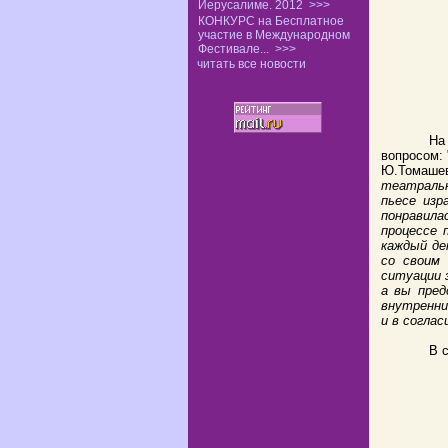
Иерусалиме. 2012
>>>
КОНКУРС на Бесплатное
участие в Международном
Фестивале...
>>>
читать все новости
На
вопросом: 
Ю.Томашев
театральн
пьесе изр
понравила
процессе 
каждый де
со своим
ситуации 
а вы пред
внутренни
и в соглас
В 