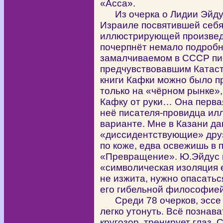
«Асса».
Из очерка о Лидии Эйдус,
Израиле посвятившей себя
иллюстрирующей произвед
почерпнёт немало подробн
замалчиваемом в СССР пис
предчувствовавшим Катастр
книги Кафки можно было п
только на «чёрном рынке»,
Кафку от руки… Она первая
неё писателя-провидца ил
варианте. Мне в Казани да
«диссидентствующие» друз
по коже, едва освежишь в 
«Превращение». Ю.Эйдус к
«символическая изоляция
не изжита, нужно опасатьс
его гибельной философией
Среди 78 очерков, эссе и
легко утонуть. Всё познав
кругозор, тренирует глаз. 