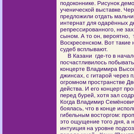
подоконнике. Рисунок дем
ученической выставке. Чер
предложили отдать мальчи
интернат для одарённых де
репрессированного, не за
сыном. А то он, вероятно, 
Воскресенском. Вот такие
судеб всплывают.
В Казани где-то в начале
посчастливилось побывать
концерте Владимира Высоцк
джинсах, с гитарой через п
огромном пространстве Дв
действа. И его концерт пр
перед бурей, хотя зал сод
Когда Владимир Семёнович
боялась, что в конце испо
гибельным восторгом: про
это ощущение того дня, а
интуиция на уровне подсоз