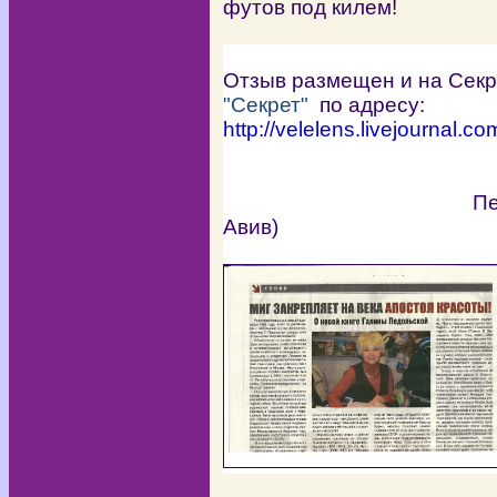
футов под килем!
Отзыв размещен и на Сек
"Секрет"
по адресу:
http
://
velelens
.
livejournal
.
co
Печатный вариан
Авив)