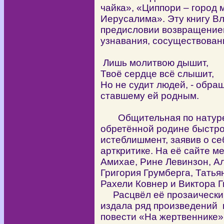
чайка», «Циппори – город 
Иерусалима». Эту книгу В
предисловии возвращением
узнавания, сосуществован
Лишь молитвою дышит,
Твоё сердце всё слышит,
Но не судит людей, - обра
ставшему ей родным.
Общительная по натуре, 
обретённой родине быстро
истеблишмент, заявив о се
арткритике. На её сайте м
Амихае, Рине Левинзон, А
Григория Грумберга, Татья
Рахели Ковнер и Виктора Г
Расцвёл её прозаический
издала ряд произведений 
повести «На жертвеннике»