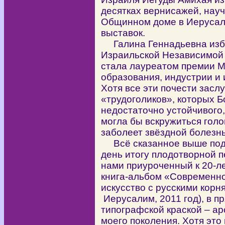
десятках вернисажей, нау
Общинном доме в Иерусал
выставок.
Галина Геннадьевна изб
Израильской Независимой 
стала лауреатом премии 
образования, индустрии и 
Хотя все эти почести засл
«трудоголиков», которых Бо
недостаточно устойчивого,
могла бы вскружиться голо
заболеет звёздной болезн
Всё сказанное выше подв
день итогу плодотворной 
нами приуроченный к 20-л
книга-альбом «Современно
искусство с русскими корн
Иерусалим, 2011 год), в 
типографской краской – ар
моего поколения. Хотя это 