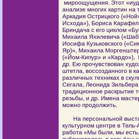
мироощущения. Этот «иуде
анализе многих картин на 
Аркадия Острицкого («Ной»
Исхода»), Бориса Карафело
Бриндача с его циклом «Бу
Михаила Яхилевича («Шаба
Иосифа Кузьковского («Си
Яр)», Михаила Моргенштер
(«Йом-Кипур» и «Кардо»),
др. Ею прочувствован худо
штетла, воссозданного в к
различных техниках в скул
Сегала, Леонида Зильбера
традиционное раскрытие т
резьбы, и др. Имена масте
можно продолжить.
На персональной выстав
культурном центре в Тель-
работа «Мы были, мы есть,