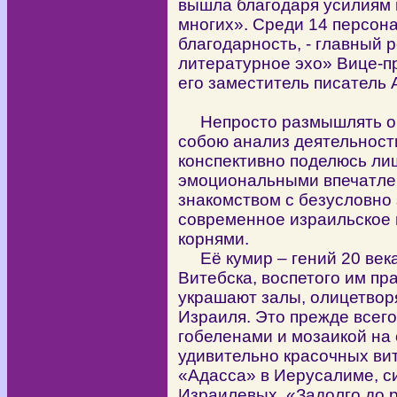
вышла благодаря усилиям 
многих». Среди 14 персон
благодарность, - главный 
литературное эхо» Вице-п
его заместитель писатель 
Непросто размышлять о т
собою анализ деятельност
конспективно поделюсь ли
эмоциональными впечатле
знакомством с безусловно
современное израильское 
корнями.
Её кумир – гений 20 век
Витебска, воспетого им пра
украшают залы, олицетвор
Израиля. Это прежде всего
гобеленами и мозаикой на 
удивительно красочных ви
«Адасса» в Иерусалиме, 
Израилевых. «Задолго до 