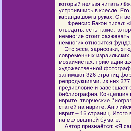
который нельзя читать лёж
устроившись в кресле. Его 
карандашом в руках. Он ве
Френсис Бэкон писал: «Ес
отведать, есть такие, кото
немногие стоит разжевать 
немногих относится фунда
Это эссе, зарисовки, этюд
современных израильских х
мозаичистах, прикладника
художественной фотографи
занимают 326 страниц фор
репродукциями, из них 277
предисловие и завершает 
библиография. Концепция к
иврите, творческие биогра
статей на иврите. Английс
иврит – 16 страниц. Итого
на мелованной бумаге.
Автор признаётся: «Я сам