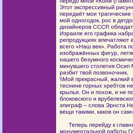
передо мной «Кони (Памяти
Этот экспрессивный рисун
передаёт мои трагические
мой одногодок, рос в детд
дизайнеров СССР, обладат
Израиле его графика набр
репродукциях впечатляют 
всего «Наш век». Работа 
изображённых фигур, летя
нашего безумного космичес
минувшего столетия Осип 
разбит твой позвоночник,
\\Мой прекрасный, жалкий
теснине горных хребтов н
крылья. Он и похож, и не
блоковского и врубелевско
эпиграф – слова Эрнста Н
вещи такими, каков он сам»
Теперь перейду к главно
монументальной работы Га