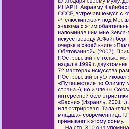
Благодаря своему мужу, до
ИНАРН Аврааму Файнбергу
СССР, встречавшемуся с ко
«Челюскинская» под Москво
знакома с этим обаятельн
напоминавшим мне Зевса-
искусствоведу А.Файнберг
очерке в своей книге «Пам
Обетованной» (2007). Прим
Г.Островский не только мэ
издал в 1999 г. двухтомни
72 мастерах искусства раз
Г.Островский опубликовал
«Путешествие по Олимпу м
страна»), но и члены Союз
интересной беллетристики 
«Басни» (Израиль, 2001 г.
иллюстрировал. Талантлив
младшая современница Г.П
примыкает к этому сонму.
На стр. 310 она упоминае