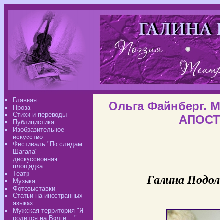
Главная
Ольга Файнберг. 
Проза
Стихи и переводы
АПОСТ
Публицистика
Изобразительное
искусство
Фестиваль "По следам
Шагала" -
дискуссионная
площадка
Театр
Галина Подоль
Музыка
Фотовыставки
Статьи на иностранных
языках
Мужская территория "Я
родился на Волге ..."