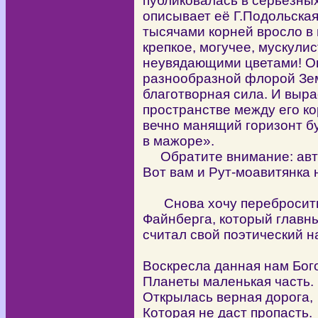
публиковалась в серьёзных
описывает её Г.Подольска
тысячами корней вросло в
крепкое, могучее, мускули
неувядающими цветами! О
разнообразной флорой Зем
благотворная сила. И выра
пространстве между его ко
вечно манящий горизонт б
в мажоре».
Обратите внимание: авто
Вот вам и Рут-моавитянка 
Снова хочу перебросить 
Файнберга, который главн
считал свой поэтический 
Воскресла данная нам Бог
Планеты маленькая часть.
Открылась верная дорога,
Которая не даст пропасть.