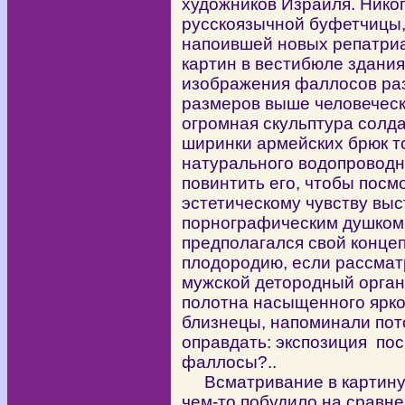
художников Израиля. Никог
русскоязычной буфетчицы,
напоившей новых репатриа
картин в вестибюле здания
изображения фаллосов раз
размеров выше человеческ
огромная скульптура солда
ширинки армейских брюк т
натурального водопроводно
повинтить его, чтобы посмо
эстетическому чувству вы
порнографическим душком 
предполагался свой концеп
плодородию, если рассмат
мужской детородный орга
полотна насыщенного ярко 
близнецы, напоминали пот
оправдать: экспозиция по
фаллосы?..
Всматривание в картину
чем-то побудило на сравн