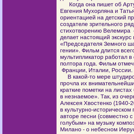
Когда она пишет об Арту
Евгения Мухорляна и Тать
ориентацией на детский пр
создателе зрительного ряд
стихотворению Велемира 
делает настоящий экскурс
«Председателя Земного ша
гении». Фильм длится всег
мультипликатор работал в
полтора года. Фильм отме
Франции, Италии, России.
В какой-то мере штудиров
прочла их внимательнейши
краткие пометки на листах
в незнаемое». Так, из очер
Алексея Хвостенко (1940-2
в культурно-историческом 
авторе песни (совместно 
голубым» на музыку компо
Милано - о небесном Иеру