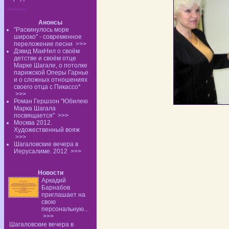
Анонсы:
Анонсы
"Раскинулось море
широко" - современное
переложение песни
>>>
Дэвид МакНил о своём
детстве и своём отце
Марке Шагале, о потолке
парижской Оперы Гарнье
и о сложных отношениях
своего отца с Пикассо*
>>>
Роман Гершзон "Юбилею
Марка Шагала
посвящается"
>>>
Москва 2012.
Художественный вояж
>>>
Шагаловские вечера в
Иерусалиме. 2012
>>>
Новости
Аркадий
Барнабов
приглашает на
свою
персональную...
>>>
Шагаловские вечера в