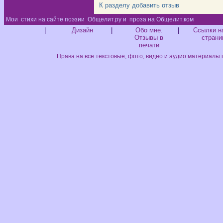
К разделу
добавить отзыв
Мои
стихи на сайте поэзии
Общелит.ру и
проза на Общелит.ком
Диз
|
Дизайн
|
Обо мне.
|
Ссылки н
Отзывы в
страни
печати
Права на все текстовые, фото, видео и аудио материалы