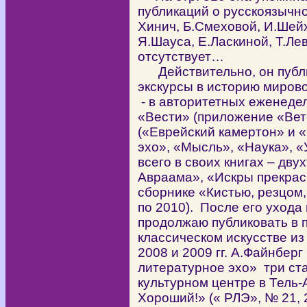
публикаций о русскоязычно
Хинич, Б.Смеховой, И.Шейх
Я.Шауса, Е.Ласкиной, Т.Ле
отсутствует…
Действительно, он публи
экскурсы в историю мировог
- в авторитетных еженедел
«Вести» (приложение «Вет
(«Еврейский камертон» и 
эхо», «Мысль», «Наука», 
всего в своих книгах – дв
Авраама», «Искры прекрас
сборнике «Кистью, резцом,
по 2010). После его ухода и
продолжаю публиковать в 
классическом искусстве из 
2008 и 2009 гг. А.Файнбер
литературное эхо» три ста
культурном центре в Тель-
Хороший!» (« РЛЭ», № 21, 2