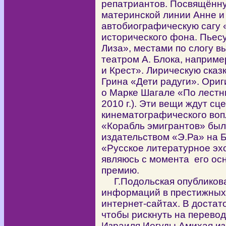
репатриантов. Посвящённу
материнской линии Анне 
автобиографическую сагу 
исторического фона. Пьес
Лиза», местами по слогу 
театром А. Блока, наприме
и Крест». Лирическую сказ
Грина «Дети радуги». Ор
о Марке Шагале «По лестн
2010 г.). Эти вещи ждут сц
кинематографического во
«Корабль эмигрантов» был 
издательством «Э.Ра» на 
«Русское литературное эхо
являюсь с момента его осн
премию.
Г.Подольская опубликовал
информаций в престижных 
интернет-сайтах. В достат
чтобы рискнуть на перевод
Израиля Иегуды Амихая из