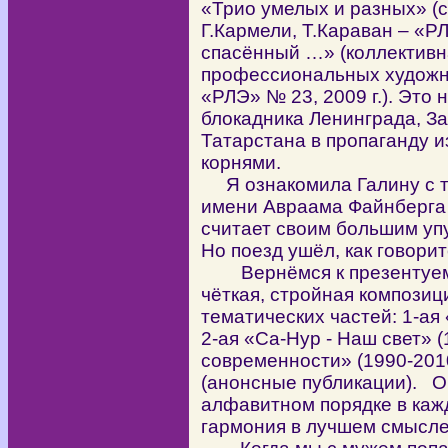
«Трио умелых и разных» (
Г.Кармели, Т.Караван – «РЛ
спасённый …» (коллективн
профессиональных художн
«РЛЭ» № 23, 2009 г.). Это 
блокадника Ленинграда, За
Татарстана в пропаганду и
корнями.
Я ознакомила Галину с те
имени Авраама Файнберга 
считает своим большим уп
Но поезд ушёл, как говори
Вернёмся к презентуемо
чёткая, стройная композиц
тематических частей: 1-ая
2-ая «Са-Нур - Наш свет» (
современности» (1990-201
(анонсные публикации). О
алфавитном порядке в каж
гармония в лучшем смысле 