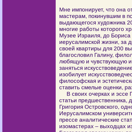
Мне импонирует, что она о
мастерам, покинувшим в п
выдающегося художника 2
многие работы которого хр
Музее Израиля, до Бориса
иерусалимской жизни, за д
своей квартиры для 200 вы
благословил Галину, филол
любящую и чувствующую и
заняться искусствоведени
изобилует искусствоведче
философская и эстетическа
ставить смелые оценки, ра
В своих очерках и эссе Г
статьи предшественника, д
Григория Островского, одн
Иерусалимском университе
прессе аналитические ста
изомастерах – выходцах и