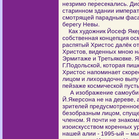
незримо пересекались. Ди
старинном здании императ
смотрящей парадным фасад
берегу Невы.
Как художник Йосеф Якерс
собственная концепция ос
распятый Христос далёк о
Христов, виденных мною н
Эрмитаже и Третьяковке. 
Г.Подольской, которая пиш
Христос напоминает скоре
лицом и лихорадочно выпу
пейзаже космической пуст
А изображение самоубийс
Й.Якерсона не на дереве, 
зрителей предусмотренно
безобразным лицом, спущ
членом. Я почти не знако
изоискусством коренных у
нашей алии - 1995-ый – м