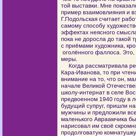
той выставки. Мне показал
пример взаимовлияния и в
Г.Подольская считает раб
самому способу художеств
эффектах неясного смысла
пока не доросла до такой т
с приёмами художника, кр
оголённого фаллоса. Это,
меры.
Когда рассматривала реп
Кара-Иванова, то при чтен
внимание на то, что он, м
начале Великой Отечестве
школу-интернат в селе Вос
предвоенном 1940 году в л
будущий супруг, пришли н
мужчины и предложили все
маленького Авраамчика бы
нарисовал им своё скромн
продолговатую комнатушку 