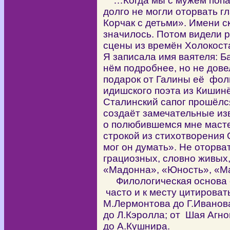
…Когда мы с мужем попали
долго не могли оторвать г
Корчак с детьми». Имени с
значилось. Потом видели
сцены из времён Холокоста 
Я записала имя ваятеля: Б
нём подробнее, но не дове
подарок от Галины её фоли
идишского поэта из Кишин
Сталинский сапог прошёлся
создаёт замечательные из
о полюбившемся мне масте
строкой из стихотворения 
мог он думать». Не оторва
грациозных, словно живых
«Мадонна», «Юность», «Ма
Филологическая основа о
часто и к месту цитироват
М.Лермонтова до Г.Иванова
до Л.Кэролла; от Шая Агно
до А.Кушнира.