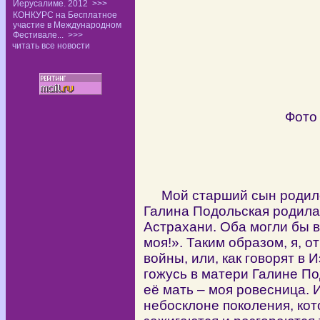
Иерусалиме. 2012
>>>
КОНКУРС на Бесплатное
участие в Международном
Фестивале...
>>>
читать все новости
Фото
Мой старший сын родился 
Галина Подольская родилас
Астрахани. Оба могли бы в
моя!». Таким образом, я, 
войны, или, как говорят в
гожусь в матери Галине По
её мать – моя ровесница. 
небосклоне поколения, кот