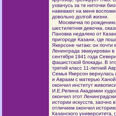
ухвачусь за те ниточки би
навевают на меня воспоми
довольно долгой жизни.
Москвичка по рождению, в
шестилетняя девочка, оказ
Пановка недалеко от Казани
пригороде Казани, где пош
Якерсоне читаю: он почти 
Ленинграда эвакуирован в К
сентября 1941 года Север
фашистской блокады. В эт
третий класс 11-летний Ав
Семья Якерсон вернулась 
и Авраам с матерью Ханой 
окончил институт живописи
И.Е.Репина Академии худо
окончил этот Ленинградски
истории искусств, заочно в 1
отличием окончил историк
Казанского университета, 