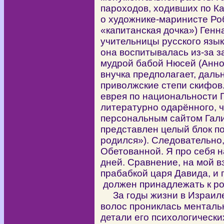
пароходов, ходивших по Ка
о художнике-маринисте Ро
«капитанская дочка») Генн
учительницы русского язы
она воспитывалась из-за з
мудрой бабой Нюсей (Анно
внучка предполагает, даль
приволжские степи скифов
еврея по национальности Г
литературно одарённого, ч
персональным сайтом Гали
представлен целый блок п
родился»). Следовательно,
Обетованной. Я про себя 
дней. Сравнение, на мой вз
прабабкой царя Давида, и
должен принадлежать к ро
За годы жизни в Израиле 
волос прониклась менталь
детали его психологическ