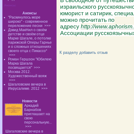
В свободное от путешестви
Анонсы:
израильского русскоязычно
юморист и сатирик, специ
Анонсы
"Раскинулось море
можно прочитать по
широко" - современное
адресу
http://www.aphorism
переложение песни
>>>
Дэвид МакНил о своём
Ассоциации русскоязычных
детстве и своём отце
Марке Шагале, о потолке
парижской Оперы Гарнье
и о сложных отношениях
своего отца с Пикассо*
К разделу
добавить отзыв
>>>
Роман Гершзон "Юбилею
Марка Шагала
посвящается"
>>>
Москва 2012.
Художественный вояж
>>>
Шагаловские вечера в
Иерусалиме. 2012
>>>
Новости
Аркадий
Барнабов
приглашает на
свою
персональную...
>>>
Шагаловские вечера в