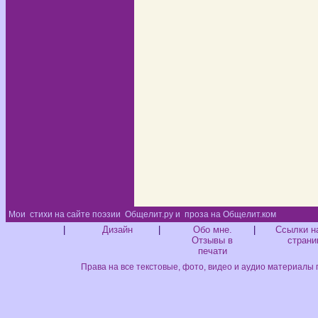
Мои
стихи на сайте поэзии
Общелит.ру и
проза на Общелит.ком
Диз
|
Дизайн
|
Обо мне.
|
Ссылки н
Отзывы в
страни
печати
Права на все текстовые, фото, видео и аудио материалы