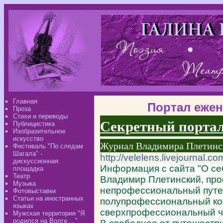
Главная
Портал ежен
Проза
Стихи и переводы
Секретный портал -
Публицистика
Изобразительное
искусство
Журнал Владимира Плетинс
Фестиваль "По следам
Шагала" -
http://velelens.livejournal.co
дискуссионная
Информация с сайта "О се
площадка
Театр
Владимир Плетинский, пр
Музыка
непрофессиональный путе
Фотовыставки
Статьи на иностранных
полупрофессиональный ко
языках
сверхпрофессиональный че
Мужская территория "Я
родился на Волге ..."