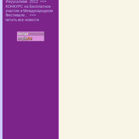
Иерусалиме. 2012
>>>
КОНКУРС на Бесплатное
участие в Международном
Фестивале...
>>>
читать все новости