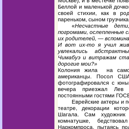
Москве), и в местечке поя
Беллой и маленькой дочко
своей стихии, как в р
пареньком, сыном грузчика
«
Несчастные дети
погромами, ослепленные 
их родителей, — вспомина
И вот их-то я учил жив
увлекались абстрактн
Чимабуэ и витражам ста
дорогие мои?»
Колония жила на само
американцы. Посол США
фотографировался с юны
вечера приезжал Лев 
постоянными гостями ГОС
Еврейские актеры и 
театре, декорации кото
Шагала. Сам художник
комнатушке, бедствов
Наркомпроса, пытаясь по