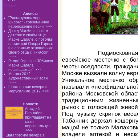
Анонсы:
Анонсы
"Раскинулось море
широко" - современное
переложение песни
>>>
Дэвид МакНил о своём
детстве и своём отце
Марке Шагале, о потолке
парижской Оперы Гарнье
и о сложных отношениях
Подмосковная
своего отца с Пикассо*
>>>
еврейское местечко с бо
Роман Гершзон "Юбилею
Марка Шагала
черты оседлости, граждан
посвящается"
>>>
Москве вызвали волну евр
Москва 2012.
Художественный вояж
Уникальное местечко об
>>>
называли «неофициальной
Шагаловские вечера в
Иерусалиме. 2012
>>>
района Московской облас
традиционным жизненн
Новости
рынок с голосящей живой
Аркадий
Под музыку скрипок весе
Барнабов
приглашает на
Табачник держал кошерну
свою
персональную...
мацой не только Малаховк
>>>
владели аптекой и неск
Шагаловские вечера в