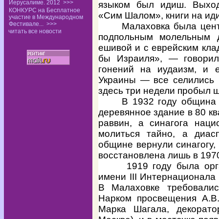
Иерусалиме. 2012
>>>
языком был идиш. Выход
КОНКУРС на Бесплатное
«Сим Шалом», книги на ид
участие в Международном
Фестивале...
>>>
Малаховка была цен
читать все новости
подпольным молельным 
ешивой и с еврейским кла
бы Израиля», — говори
гонений на иудаизм, и 
Украины — все селились 
здесь три недели пробыл 
В 1932 году община
деревянное здание в 80 к
раввин, а синагога наци
молиться тайно, а диа
общине вернули синагогу,
восстановлена лишь в 1970
1919 году была орг
имени
III
Интернационала д
В Малаховке требовалис
Нарком просвещения А.В
Марка Шагала, декорато