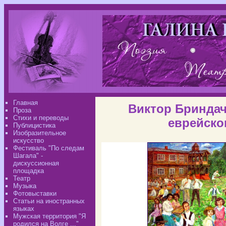
Главная
Виктор Бриндач
Проза
Стихи и переводы
еврейско
Публицистика
Изобразительное
искусство
Фестиваль "По следам
Шагала" -
дискуссионная
площадка
Театр
Музыка
Фотовыставки
Статьи на иностранных
языках
Мужская территория "Я
родился на Волге ..."