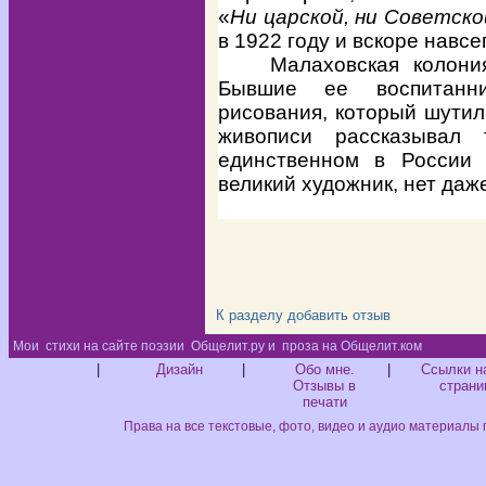
«
Ни царской, ни Советско
в 1922 году и вскоре навсе
Малаховская колони
Бывшие ее воспитанни
рисования, который шутил
живописи рассказывал
единственном в России
великий художник, нет даж
К разделу
добавить отзыв
Мои
стихи на сайте поэзии
Общелит.ру и
проза на Общелит.ком
Диз
|
Дизайн
|
Обо мне.
|
Ссылки н
Отзывы в
страни
печати
Права на все текстовые, фото, видео и аудио материалы