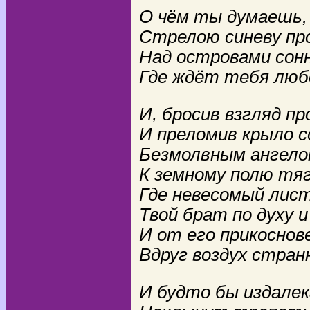
О чём ты думаешь,
Стрелою синеву про
Над островами сон
Где ждёт тебя люб
И, бросив взгляд п
И преломив крыло с
Безмолвным ангело
К земному полю тя
Где невесомый лис
Твой брат по духу 
И от его прикоснов
Вдруг воздух стран
И будто бы издалек