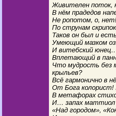
Живителен поток, к
В нём прадедов напе
Не ропотом, о, нет
По струнам скрипо
Таков он был и ест
Умеющий мазком оз
И витебский юнец… 
Вплетающий в панн
Что мудрость без 
крыльев?
Всё гармонично в н
От Бога колорист! 
В метафорах стих
И… запах маттиол 
«Над городом», «Ко