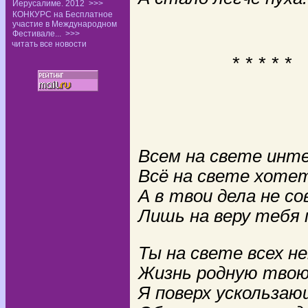
Иерусалиме. 2012
>>>
1988г., пу
КОНКУРС на Бесплатное
участие в Международном
Фестивале...
>>>
читать все новости
* * * * *
Зинаид
Всем на свете инт
Всё на свете хоте
А в твои дела не со
Лишь на веру тебя
Ты на свете всех не
Жизнь родную твою 
Я поверх ускользаю