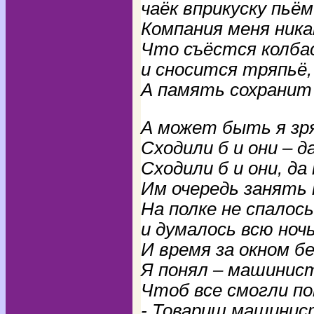
чаёк вприкуску пьём
Компания меня ника
Что съёстся колба
и сносится тряпьё,
А память сохранит
А может быть я зр
Сходили б и они – д
Сходили б и они, да
Им очередь занять
На полке не спалось
и думалось всю ночь
И время за окном б
Я понял – машинис
Чтоб все смогли п
- Товарищ машинист