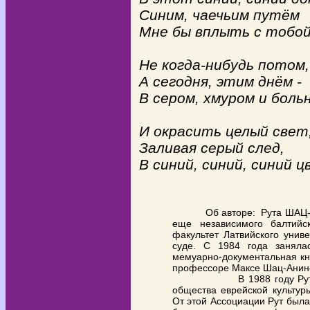
Синим, чаечьим путём
Мне бы вплыть с тобой
Не когда-нибудь потом,
А сегодня, этим днём -
В сером, хмуром и боль
И окрасить целый свет
Заливая серый след,
В синий, синий, синий ц
Об авторе:
Рута ШАЦ-
еще независимого балтийс
факультет Латвийского унив
суде. С 1984 года занялас
мемуарно-документальная книг
профессоре Максе Шац-Анине,
В 1988 году Рута Шац-
общества еврейской культур
От этой Ассоциации Рут была