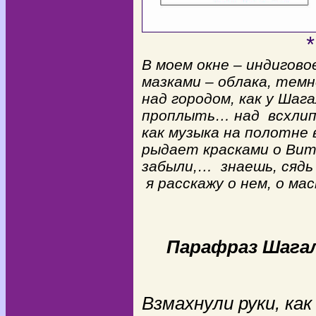
* * * 
В моем окне – индигово
мазками – облака, те
над городом, как у Шага
проплыть… над всхлип
как музыка на полотне 
рыдает красками о Вите
забыли,… знаешь, сядь 
я расскажу о нем, о м
Нинел
* * * 
Парафраз Шага
Ханан Т
Взмахнули руки, как