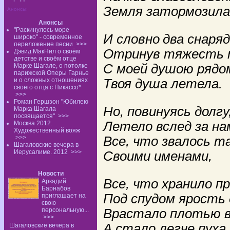
Земля затормозила
Анонсы:
Анонсы
"Раскинулось море
И словно
два снаряд
широко" - современное
переложение песни
>>>
Отринув тяжесть 
Дэвид МакНил о своём
детстве и своём отце
С моей душою рядо
Марке Шагале, о потолке
парижской Оперы Гарнье
и о сложных отношениях
Твоя душа летела.
своего отца с Пикассо*
>>>
Роман Гершзон "Юбилею
Но, повинуясь долгу
Марка Шагала
посвящается"
>>>
Летело вслед за на
Москва 2012.
Художественный вояж
>>>
Все, что звалось т
Шагаловские вечера в
Иерусалиме. 2012
>>>
Своими именами,
Новости
Все, что хранило п
Аркадий
Барнабов
Под спудом ярость 
приглашает на
свою
персональную...
Врастало плотью в 
>>>
А стало легче пуха.
Шагаловские вечера в