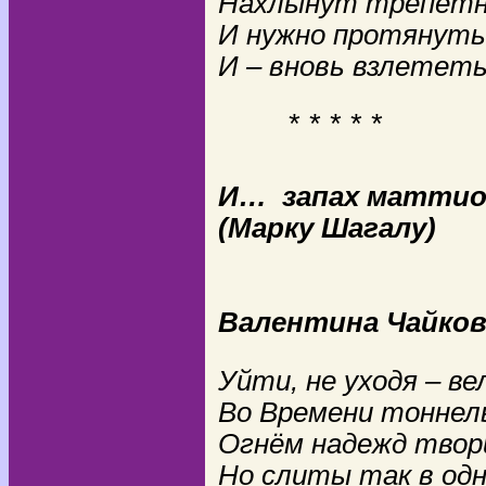
Нахлынут трепетны
И нужно протянуть
И – вновь взлететь
* * * * *
И…
запах маттио
(Марку Шагалу)
Валентина Чайков
Уйти, не уходя – ве
Во Времени тоннель
Огнём надежд творца
Но слиты так в одно