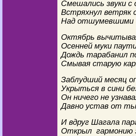
Смешались звуки с 
Встряхнул ветряк с
Над отшумевшими 
Октябрь вычитывал
Осенней муки паути
Дождь тарабанил по
Смывая старую кар
Заблудший месяц о
Укрыться в сини б
Он ничего не узнава
Давно устав от ть
И вдруг Шагала пар
Открыл гармонию з