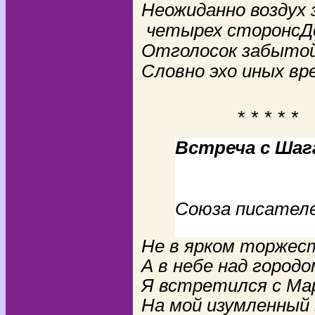
Неожиданно воздух 
четырех сторон
c
Д
Отголосок забытой
Словно эхо иных вр
* * * * *
Встреча с Шаг
Семе
Союза пис
Не в ярком торжес
А в небе над городо
Я встретился с Ма
На мой изумленный 