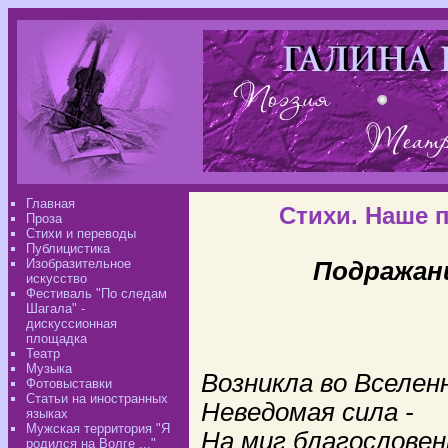
Главная
Стихи. Наше 
Проза
Стихи и переводы
Публицистика
Изобразительное
Подражани
искусство
Фестиваль "По следам
Шагала" -
дискуссионная
площадка
Театр
Музыка
Возникла во Вселен
Фотовыставки
Статьи на иностранных
Неведомая сила -
языках
Мужская территория "Я
На миг благослове
родился на Волге ..."