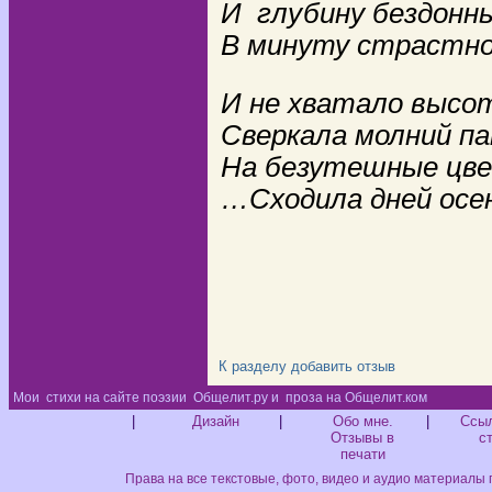
И глубину бездонны
В минуту страстно
И не хватало высо
Сверкала молний па
На безутешные цв
…
Сходила дней осе
* * * 
К разделу
добавить отзыв
Мои
стихи на сайте поэзии
Общелит.ру и
проза на Общелит.ком
Диз
|
Дизайн
|
Обо мне.
|
Ссыл
Отзывы в
с
печати
Права на все текстовые, фото, видео и аудио материалы