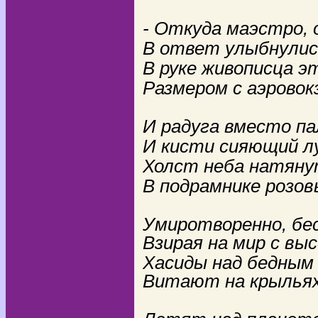
- Откуда маэстро, 
В ответ улыбнулись
В руке живописца э
Размером с аэровок
И радуга вместо п
И кисти сияющий лу
Холст неба натяну
В подрамнике розов
Умиротворенно, бес
Взирая на мир с вы
Хасиды над бедным
Витают на крылья