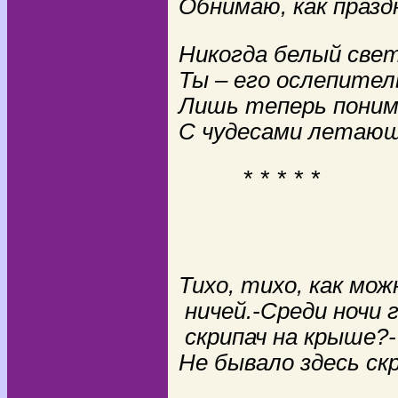
Обнимаю, как празд
Никогда белый свет
Ты – его ослепител
Лишь теперь пони
С чудесами летающ
* * * * *
Владим
Тихо, тихо, как м
ничей.
-
Среди ночи 
скрипач на крыше?
-
Не бывало здесь скр