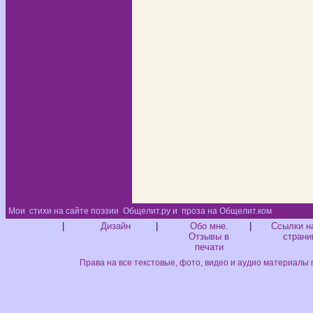
Мои
стихи на сайте поэзии
Общелит.ру и
проза на Общелит.ком
Диз
|
Дизайн
|
Обо мне.
|
Ссылки н
Отзывы в
страни
печати
Права на все текстовые, фото, видео и аудио материалы