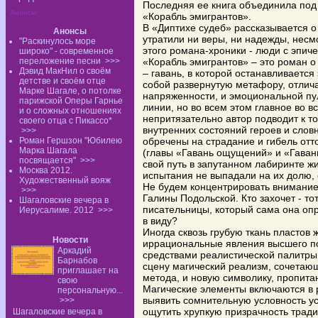
Последняя ее книга объединила под 
Анонсы:
«Корабль эмигрантов».
В «Диптихе судеб» рассказывается о
Анонсы
утратили ни веры, ни надежды, несм
"Раскинулось море
этого романа-хроники - люди с эпич
широко" - современное
переложение песни
>>>
«Корабль эмигрантов» – это роман о
Дэвид МакНил о своём
– гавань, в которой останавливается
детстве и своём отце
собой развернутую метафору, отли
Марке Шагале, о потолке
напряженности, и эмоциональной пу
парижской Оперы Гарнье
линии, но во всем этом главное во в
и о сложных отношениях
непритязательно автор подводит к т
своего отца с Пикассо*
внутренних состояний героев и слов
>>>
Роман Гершзон "Юбилею
обречены на страдание и гибель отто
Марка Шагала
(главы «Гавань ощущений» и «Гавань
посвящается"
>>>
свой путь в запутанном лабиринте жи
Москва 2012.
испытания не выпадали на их долю, 
Художественный вояж
Не будем концентрировать внимание
>>>
Галины Подольской. Кто захочет - то
Шагаловские вечера в
писательницы, который сама она опр
Иерусалиме. 2012
>>>
в виду?
Иногда сквозь грубую ткань пластов 
Новости
иррациональные явления высшего по
Аркадий
средствами реалистической палитры 
Барнабов
сцену магический реализм, сочетающ
приглашает на
метода, и новую символику, пропит
свою
Магические элементы включаются в 
персональную...
выявить сомнительную условность у
>>>
ощутить хрупкую призрачность трад
Шагаловские вечера в