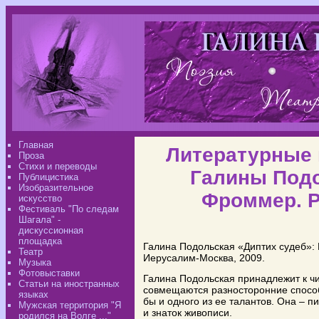
Главная
Литературные 
Проза
Стихи и переводы
Галины Под
Публицистика
Изобразительное
Фроммер. Р
искусство
Фестиваль "По следам
Шагала" -
дискуссионная
площадка
Галина Подольская «Диптих судеб»: 
Театр
Иерусалим-Москва, 2009.
Музыка
Фотовыставки
Галина Подольская принадлежит к чи
Статьи на иностранных
совмещаются разносторонние способ
языках
бы и одного из ее талантов. Она – пи
Мужская территория "Я
и знаток живописи.
родился на Волге ..."