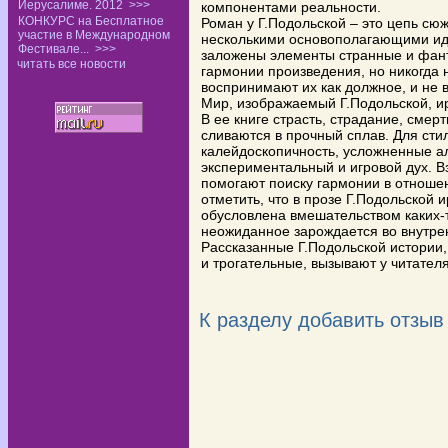
Иерусалиме. 2012
>>>
компонентами реальности.
КОНКУРС на Бесплатное
Роман у Г.Подольской – это цепь с
участие в Международном
несколькими основополагающими иде
Фестивале...
>>>
заложены элементы странные и фант
читать все новости
гармонии произведения, но никогда
воспринимают их как должное, и не
Мир, изображаемый Г.Подольской, и
В ее книге страсть, страдание, смер
сливаются в прочный сплав. Для ст
калейдоскопичность, усложненные а
экспериментальный и игровой дух. 
помогают поиску гармонии в отноше
отметить, что в прозе Г.Подольской
обусловлена вмешательством каких-т
неожиданное зарождается во внутре
Рассказанные Г.Подольской истории, 
и трогательные, вызывают у читател
К разделу
добавить отзыв