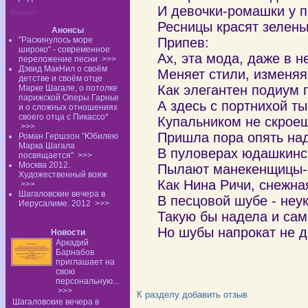
И девочки-ромашки у 
Анонсы:
Ресницы красят зелень
Анонсы
"Раскинулось море
Припев:
широко" - современное
Ах, эта мода, даже в н
переложение песни
>>>
Дэвид МакНил о своём
Меняет стили, изменяя
детстве и своём отце
Как элегантен подиум 
Марке Шагале, о потолке
парижской Оперы Гарнье
А здесь с портнихой т
и о сложных отношениях
своего отца с Пикассо*
Купальником не скроеш
>>>
Пришла пора опять над
Роман Гершзон "Юбилею
Марка Шагала
В пуловерах юдашкинс
посвящается"
>>>
Москва 2012.
Пылают манекенщицы-
Художественный вояж
Как Нина Ричи, снежна
>>>
Шагаловские вечера в
В песцовой шубе - неу
Иерусалиме. 2012
>>>
Такую бы надела и сам
Но шубы напрокат не д
Новости
Аркадий
Барнабов
приглашает на
свою
персональную...
>>>
К разделу
добавить отзыв
Шагаловские вечера в