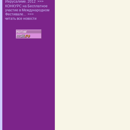
Иерусалиме. 2012
>>>
КОНКУРС на Бесплатное
участие в Международном
Фестивале...
>>>
читать все новости