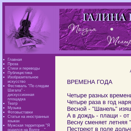
Главная
Проза
Стихи и переводы
Публицистика
Изобразительное
ВРЕМЕНА ГОДА
искусство
Фестиваль "По следам
Шагала" -
Четыре разных времени
дискуссионная
площадка
Четыре раза в год нар
Театр
Музыка
Весной - "Шанель" изящ
Фотовыставки
А в дождь - плащи - от
Статьи на иностранных
языках
Весну сменяет летняя 
Мужская территория "Я
Пестреют в поле дольч
родился на Волге ..."