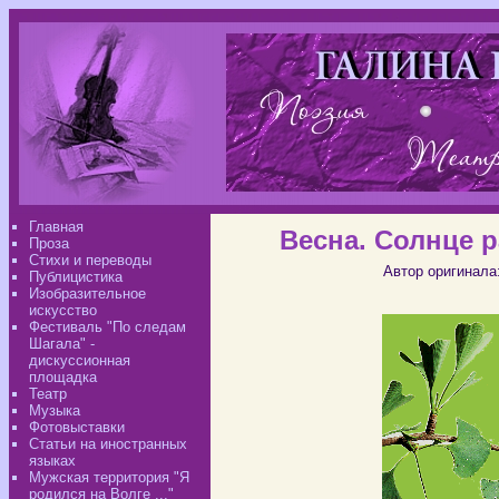
Главная
Весна. Солнце 
Проза
Стихи и переводы
Автор оригинала
Публицистика
Изобразительное
искусство
Фестиваль "По следам
Шагала" -
дискуссионная
площадка
Театр
Музыка
Фотовыставки
Статьи на иностранных
языках
Мужская территория "Я
родился на Волге ..."