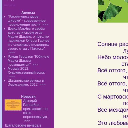
Анонсы:
Анонсы
"Раскинулось море
широко" - современное
переложение песни
>>>
Дэвид МакНил о своём
детстве и своём отце
Марке Шагале, о потолке
парижской Оперы Гарнье
Солнце ра
и о сложных отношениях
своего отца с Пикассо*
лучики
>>>
Небо моло
Роман Гершзон "Юбилею
Марка Шагала
стало 
посвящается"
>>>
Москва 2012.
Всё оттого,
Художественный вояж
что ты 
>>>
Шагаловские вечера в
Всё оттого,
Иерусалиме. 2012
>>>
что люб
С мартовск
Новости
Аркадий
посыпа
Барнабов
Все междо
приглашает на
свою
наших 
персональную...
>>>
Это любов
Шагаловские вечера в