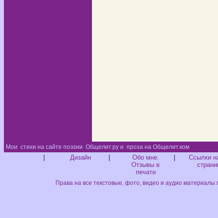
Мои
стихи на сайте поэзии
Общелит.ру и
проза на Общелит.ком
Диз
|
Дизайн
|
Обо мне.
|
Ссылки н
Отзывы в
страни
печати
Права на все текстовые, фото, видео и аудио материалы