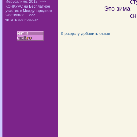
стучит 
Иерусалиме. 2012
>>>
КОНКУРС на Бесплатное
Это зима
участие в Международном
снимае
Фестивале...
>>>
читать все новости
К разделу
добавить отзыв