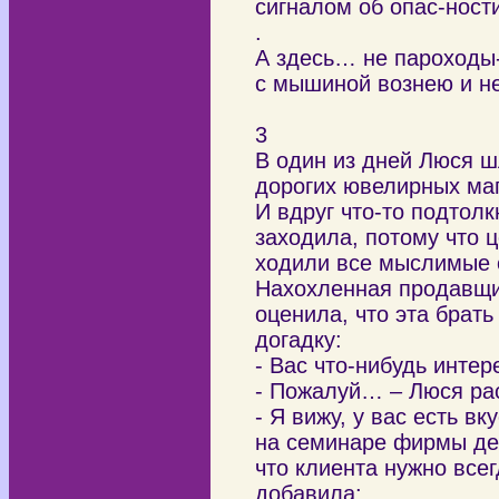
сигналом об опас-ности
.
А здесь… не пароходы-
с мышиной вознею и 
3
В один из дней Люся ш
дорогих ювелирных ма
И вдруг что-то подтолк
заходила, потому что 
ходили все мыслимые 
Нахохленная продавщи
оценила, что эта брать
догадку:
- Вас что-нибудь интер
- Пожалуй… – Люся ра
- Я вижу, у вас есть в
на семинаре фирмы де
что клиента нужно всег
добавила: