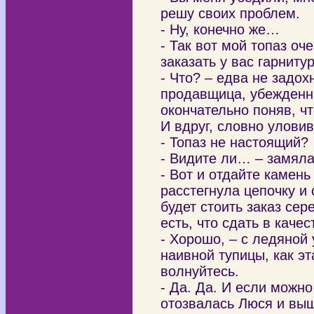
решу своих проблем.
- Ну, конечно же…
- Так вот мой топаз оч
заказать у вас гарнитур
- Что? – едва не задо
продавщица, убежденна
окончательно поняв, чт
И вдруг, словно улови
- Топаз не настоящий?
- Видите ли… – замялас
- Вот и отдайте камень
расстегнула цепочку и 
будет стоить заказ сер
есть, что сдать в каче
- Хорошо, – с ледяной
наивной тупицы, как эт
волнуйтесь.
- Да. Да. И если можн
отозвалась Люся и выш