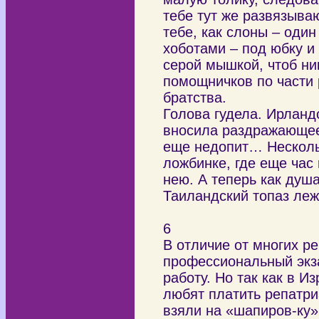
тебе тут же развязыва
тебе, как слоны – один
хоботами – под юбку и
серой мышкой, чтоб ни
помощничков по части 
братства.
Голова гудела. Ирланд
вносила раздражающее 
еще недопит… Нескольк
ложбинке, где еще час 
нею. А теперь как душ
Таиландский топаз леж
6
В отличие от многих р
профессиональный экза
работу. Но так как в И
любят платить репатриа
взяли на «шапиров-ку»