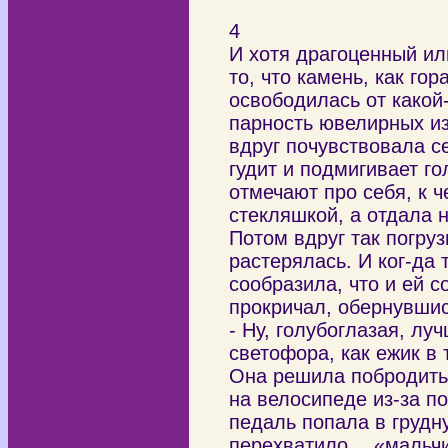
4
И хотя драгоценный ил
то, что камень, как го
освободилась от какой
парность ювелирных из
вдруг почувствовала с
гудит и подмигивает го
отмечают про себя, к ч
стекляшкой, а отдала 
Потом вдруг так погруз
растерялась. И ког-да
сообразила, что и ей с
прокричал, обернувшис
- Ну, голубоглазая, лу
светофора, как ежик в 
Она решила побродить 
на велосипеде из-за по
педаль попала в грудн
перехватило… «мальчик