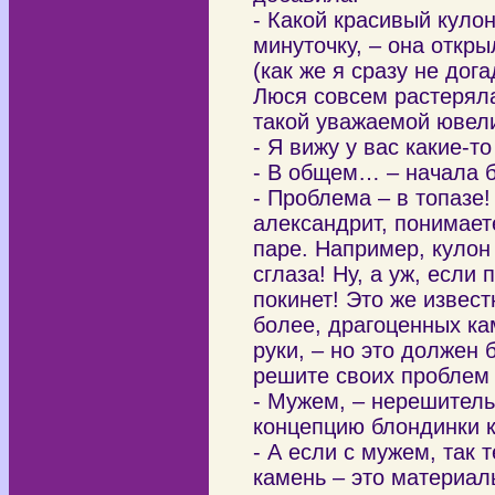
- Какой красивый кулон
минуточку, – она откр
(как же я сразу не дога
Люся совсем растерялас
такой уважаемой ювел
- Я вижу у вас какие-т
- В общем… – начала 
- Проблема – в топазе!
александрит, понимаете
паре. Например, кулон 
сглаза! Ну, а уж, если
покинет! Это же извес
более, драгоценных ка
руки, – но это должен
решите своих проблем 
- Мужем, – нерешитель
концепцию блондинки к
- А если с мужем, так 
камень – это материал