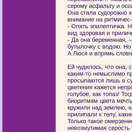
серому асфальту и ос
Она стала судорожно х
внимание на ритмичес-
- Опять эпилептичка. 
вид здоровая и прилич
- Да она беременная, 
бутылочку с водою. Но
А Люся и впрямь словн
Ей чудилось, что она,
каким-то немыслимо пр
просыпаются лишь в су
цветения кажется непр
голубое, как топаз! То
биоритмам цвета мечты
кружили над землею, к
прилипали к телу, каки
Только такое омерзение
невозмутимая серость в