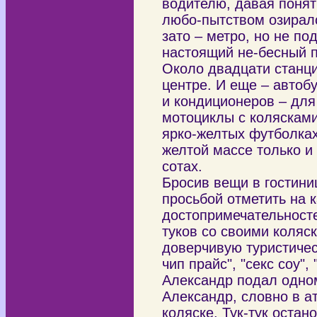
водителю, давая понять
любо-пытством озиралс
зато – метро, но не п
настоящий не-бесный п
Около двадцати станци
центре. И еще – автобу
и кондиционеров – для
мотоциклы с колясками
ярко-желтых футболках,
желтой массе только и
сотах.
Бросив вещи в гостини
просьбой отметить на
достопримечательносте
туков со своими коляск
доверчивую туристичес
чип прайс", "секс соу",
Александр подал одному
Александр, словно в а
коляске. Тук-тук оста