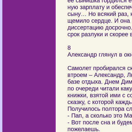
ее сынишка гордился е
ную зарплату и обеспе
сыну… Но всякий раз,
щемило сердце. И она 
диссертацию досрочно
срок разлуки и скорее 
8
Александр глянул в ок
Самолет пробирался скв
втроем – Александр, Л
базе отдыха. Днем Дим
по очереди читали как
книжки, взятой ими с 
сказку, с которой кажд
Получилось полтора сл
- Пап, а сколько это 
- Вот после сна и буд
пожелаешь.