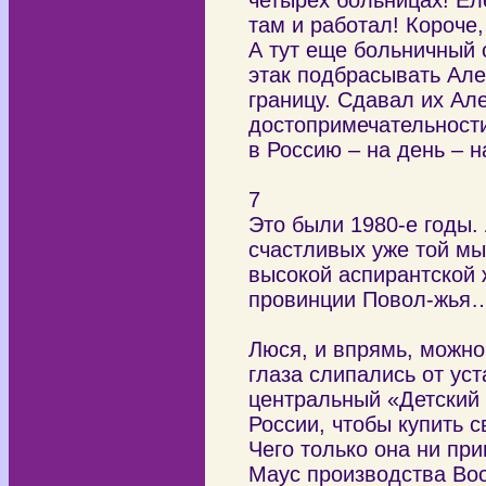
четырех больницах! Ел
там и работал! Короче
А тут еще больничный 
этак подбрасывать Але
границу. Сдавал их Ал
достопримечательности
в Россию – на день – н
7
Это были 1980-е годы.
счастливых уже той мыс
высокой аспирантской ж
провинции Повол-жья
Люся, и впрямь, можно
глаза слипались от уст
центральный «Детский 
России, чтобы купить 
Чего только она ни пр
Маус производства Вос