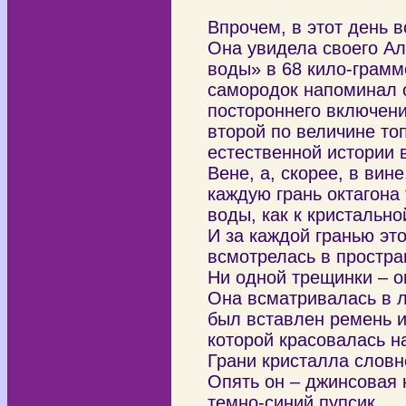
Впрочем, в этот день в
Она увидела своего Ал
воды» в 68 кило-грамм
самородок напоминал о
постороннего включения
второй по величине то
естественной истории 
Вене, а, скорее, в вин
каждую грань октагона
воды, как к кристальн
И за каждой гранью это
всмотрелась в простра
Ни одной трещинки – о
Она всматривалась в л
был вставлен ремень и
которой красовалась н
Грани кристалла словн
Опять он – джинсовая к
темно-синий пупсик.