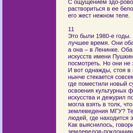
С ощущением здо-рово
раствориться в ее бе
его жест нежном теле.
11
Это были 1980-е годы.
лучшее время. Они оба
а она – в Ленинке. О
искусств имени Пушкина
посмотреть. Но они не
И вот однажды, стоя в
нынче стекается совсе
где поместили новый с
освоения культурных ф
искусства и дежурил п
могла взять в толк, чт
землеведения МГУ? Те
людей, где находится э
Как выяснилось, говор
землеведов-поклонников