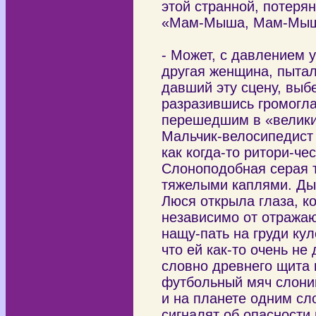
этой странной, потеря
«Мам-Мыша, Мам-Мыша»
- Может, с давлением 
другая женщина, пытал
давший эту сцену, выб
разразившись громогл
перешедшим в «велики
Мальчик-велосипедист 
как когда-то ритори-ч
Слоноподобная серая 
тяжелыми каплями. Ды
Люся открыла глаза, к
независимо от отражаю
нащу-пать на груди ку
что ей как-то очень не
словно древнего щита 
футбольный мяч слоник
и на планете одним сл
сигналят об опасност