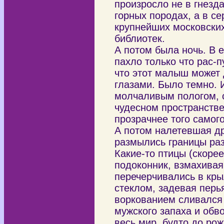
произросло не в гнезд
горных породах, а в с
крупнейших московски
библиотек.
А потом была ночь. В 
пахло только что рас-
что этот малыш может 
глазами. Было темно.
молчаливым пологом, 
чудесном пространстве
прозрачнее того самог
А потом налетевшая др
размылись границы раз
Какие-то птицы (скоре
подоконник, взмахивая
перечерчивались в кры
стеклом, задевая перь
воркованием сливался
мужского запаха и обв
весь мир, будто до ро