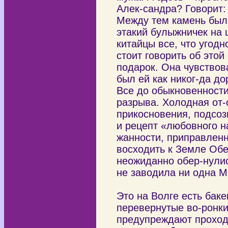
Алек-сандра? Говорит:
Между тем камень был,
этакий булыжничек на 
китайцы все, что угодн
стоит говорить об этой
подарок. Она чувствов
был ей как никог-да дор
Все до обыкновенности
разрыва. Холодная от-
прикосновения, подсоз
и рецепт «любовного н
жанности, приправленн
восходить к Земле Обе
неожиданно обер-нулис
не заводила ни одна М
Это на Волге есть бак
перевернутые во-ронки.
предупреждают проход