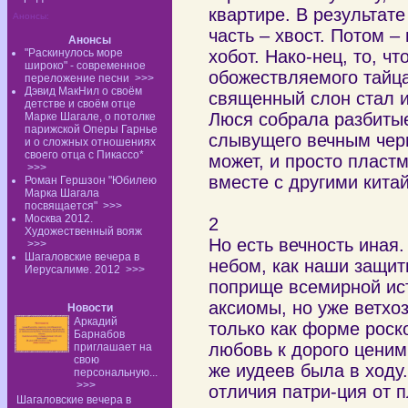
квартире. В результат
Анонсы:
часть – хвост. Потом 
Анонсы
"Раскинулось море
хобот. Нако-нец, то, ч
широко" - современное
обожествляемого тайца
переложение песни
>>>
Дэвид МакНил о своём
священный слон стал 
детстве и своём отце
Люся собрала разбитые
Марке Шагале, о потолке
парижской Оперы Гарнье
слывущего вечным черн
и о сложных отношениях
своего отца с Пикассо*
может, и просто пласт
>>>
вместе с другими кита
Роман Гершзон "Юбилею
Марка Шагала
посвящается"
>>>
Москва 2012.
2
Художественный вояж
Но есть вечность иная
>>>
Шагаловские вечера в
небом, как наши защит
Иерусалиме. 2012
>>>
поприще всемирной ист
аксиомы, но уже ветхо
Новости
Аркадий
только как форме роско
Барнабов
любовь к дорого ценим
приглашает на
свою
же иудеев была в ходу
персональную...
>>>
отличия патри-ция от 
Шагаловские вечера в