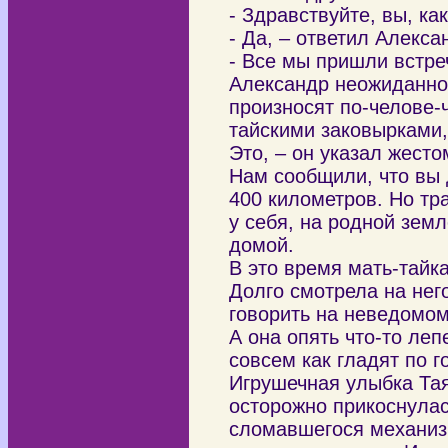
- Здравствуйте, вы, ка
- Да, – ответил Алекса
- Все мы пришли встре
Александр неожиданно 
произносят по-челове-ч
тайскими заковырками,
Это, – он указал жесто
Нам сообщили, что вы 
400 километров. Но тра
у себя, на родной зем
домой.
В это время мать-тайк
Долго смотрела на нег
говорить на неведомо
А она опять что-то леп
совсем как гладят по г
Игрушечная улыбка Та
осторожно прикоснулас
сломавшегося механиз