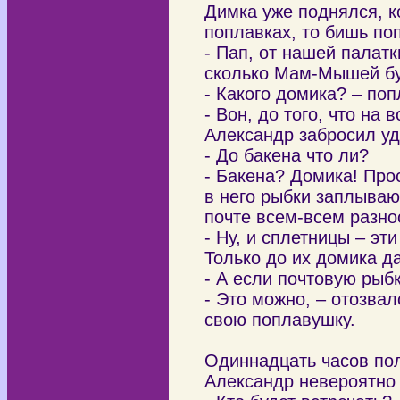
Димка уже поднялся, ко
поплавках, то бишь по
- Пап, от нашей палатк
сколько Мам-Мышей буд
- Какого домика? – по
- Вон, до того, что на 
Александр забросил уд
- До бакена что ли?
- Бакена? Домика! Про
в него рыбки заплываю
почте всем-всем разно
- Ну, и сплетницы – эт
Только до их домика д
- А если почтовую рыб
- Это можно, – отозва
свою поплавушку.
Одиннадцать часов по
Александр невероятно