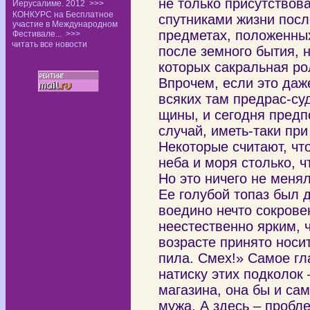
не только присутствов
Иерусалиме. 2012
>>>
КОНКУРС на Бесплатное
спутниками жизни посл
участие в Международном
предметах, положенны
Фестивале...
>>>
читать все новости
после земного бытия, 
которых сакральная р
Впрочем, если это даже
всяких там предрас-су
щины, и сегодня предп
случай, иметь-таки при
Некоторые считают, что
неба и моря столько, 
Но это ничего не меня
Ее голубой топаз был д
воедино нечто сокровен
неестественно ярким, ч
возрасте принято носи
пила. Смех!» Самое гл
натиску этих подколок
магазина, она бы и сам
мужа. А здесь – пробле