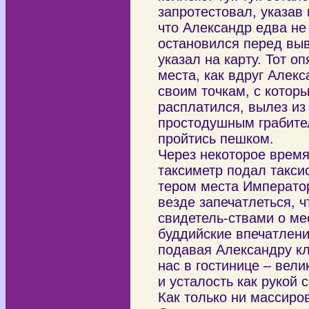
запротестовал, указав 
что Александр едва не 
остановился перед выв
указал на карту. Тот о
места, как вдруг Алекс
своим точкам, с котор
расплатился, вылез из
простодушным грабите
пройтись пешком.
Через некоторое время
таксиметр подал такси
тером места Император
везде запечатлеться, 
свидетель-ствами о ме
буддийские впечатлени
подавая Александру кл
нас в гостинице – вел
и усталость как рукой 
Как только ни массиро