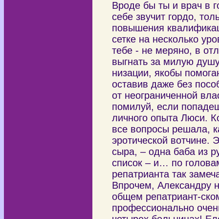
Вроде бы ты и врач в 
себе звучит гордо, толь
повышения квалификаци
сетке на несколько ур
тебе - не меряно, в от
выгнать за милую душу
низации, якобы помога
оставив даже без посо
от неограниченной влас
помилуй, если попадеш
личного опыта Люси. К
все вопросы решала, к
эротической вотчине. 
сыра, – одна баба из р
список – и… по голова
репатрианта так замеч
Впрочем, Александру н
общем репатриант-ском
профессионально очень