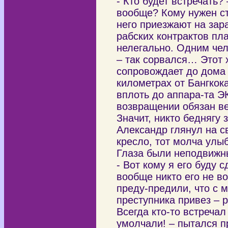
- Кто будет встречать?
вообще? Кому нужен ст
него приезжают на зар
рабских контрактов пл
нелегально. Одним че
– так сорвался… Этот х
сопровождает до дома –
километрах от Бангкок
вплоть до аппара-та Э
возвращении обязан ве
Значит, никто беднягу 
Александр глянул на с
кресло, тот молча улы
Глаза были неподвижны
- Вот кому я его буду 
вообще никто его не в
преду-предили, что с м
преступника привез – р
Всегда кто-то встречал
умолчали! – пытался п