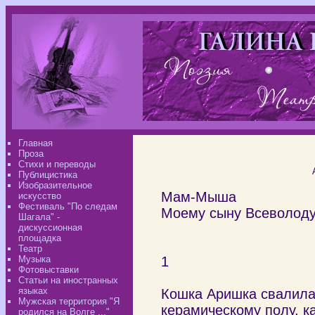
Главная
Проза
Стихи и переводы
Публицистика
Изобразительное
Мам-Мыша
искусство
Фестиваль "По следам
Моему сыну Всеволод
Шагала" -
дискуссионная
площадка
Театр
Музыка
1
Фотовыставки
Статьи на иностранных
языках
Кошка Аришка свалила 
Мужская территория "Я
керамическому полу, ка
родился на Волге ..."