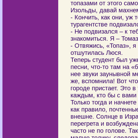
топазами от этого само
Изольды, давай махнем
- Кончить, как они, уж 
турагентстве подвизал
- Не подвизался – к те
знакомиться. Я – Томаз
- Отвяжись, «Топаз», я
отшутилась Люся.
Теперь студент был уж
песни, что-то там на «
нее звуки заунывной 
же, вспомнила! Вот что
городе пристает. Это в
каждым, кто бы с вами 
Только тогда и начнете
как правило, почтенны
внешне. Солнце в Изра
перегрета и возбуждена
часто не по голове. Та
малую толику, следова