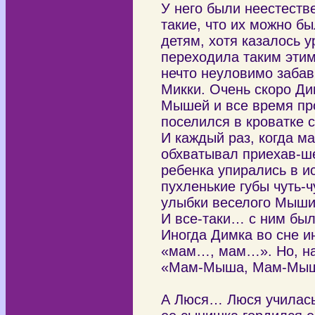
У него были неестеств
такие, что их можно бы
детям, хотя казалось 
переходила таким этим
нечто неуловимо забав
Микки. Очень скоро Ди
Мышей и все время пр
поселился в кроватке 
И каждый раз, когда м
обхватывал приехав-ше
ребенка упирались в и
пухленькие губы чуть-ч
улыбки веселого Мыши
И все-таки… с ним бы
Иногда Димка во сне и
«мам…, мам…». Но, на
«Мам-Мыша, Мам-Мы
А Люся… Люся училась.