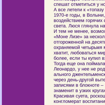
спешат отметиться у н
А все летели к «топазу
1970-е годы, в Волыни,
воздействием горячих 
света. Люся глянула на
И тем не менее, возмож
«Моне Лизе» за неско
отгороженной на десят
охраняемой четырьмя 
хватит, любоваться ми
более, если ты купил 
Тогда еще она поймала
Леонардо, у нее не ро
ального джентельменск
через день-другой выт
записями в блокноте –
знаменит в узких круг
Красивая суета, роско
конгломерат воспитан