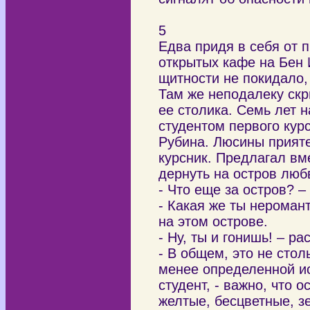
5
Едва придя в себя от 
открытых кафе на Бен 
щитности не покидало,
Там же неподалеку ск
ее столика. Семь лет н
студентом первого кур
Рубина. Люсины прияте
курсник. Предлагал вме
дернуть на остров люб
- Что еще за остров? 
- Какая же ты нероман
на этом острове.
- Ну, ты и гонишь! – р
- В общем, это не стол
менее определенной ис
студент, - важно, что 
желтые, бесцветные, з