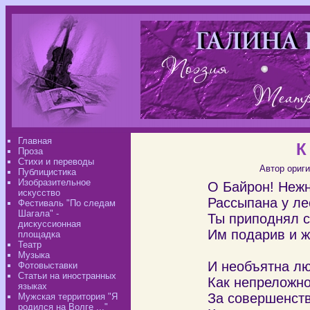
Главная
К
Проза
Стихи и переводы
Автор ориги
Публицистика
Изобразительное
О Байрон! Нежн
искусство
Рассыпана у ле
Фестиваль "По следам
Шагала" -
Ты приподнял с
дискуссионная
Им подарив и жа
площадка
Театр
Музыка
И необъятна лю
Фотовыставки
Статьи на иностранных
Как непреложно
языках
За совершенств
Мужская территория "Я
родился на Волге ..."