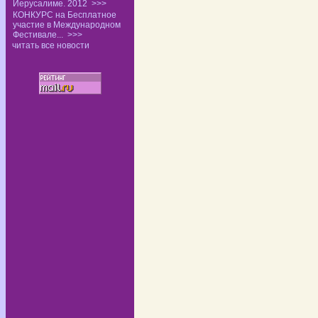
Иерусалиме. 2012
>>>
КОНКУРС на Бесплатное
участие в Международном
Фестивале...
>>>
читать все новости