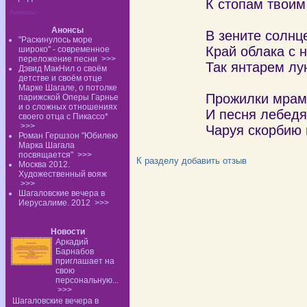
К стопам твоим
Анонсы:
Анонсы
В зените солнц
"Раскинулось море
Край облака с 
широко" - современное
переложение песни
>>>
Так янтарем лун
Дэвид МакНил о своём
детстве и своём отце
Марке Шагале, о потолке
Прожилки мрам
парижской Оперы Гарнье
и о сложных отношениях
И песня лебедя
своего отца с Пикассо*
>>>
Чаруя скорбию
Роман Гершзон "Юбилею
Марка Шагала
посвящается"
>>>
К разделу
добавить отзыв
Москва 2012.
Художественный вояж
>>>
Шагаловские вечера в
Иерусалиме. 2012
>>>
Новости
Аркадий
Барнабов
приглашает на
свою
персональную...
>>>
Шагаловские вечера в