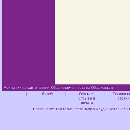
Мои
стихи на сайте поэзии
Общелит.ру и
проза на Общелит.ком
Диз
|
Дизайн
|
Обо мне.
|
Ссылки н
Отзывы в
страни
печати
Права на все текстовые, фото, видео и аудио материалы