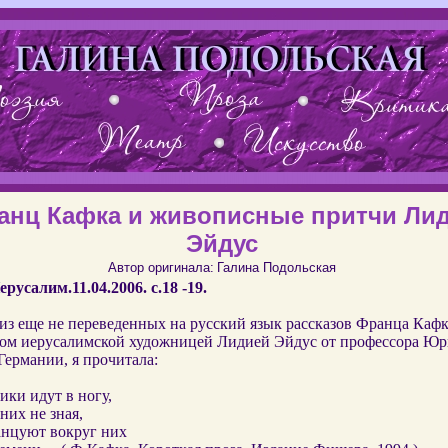
анц Кафка и живописные притчи Ли
Эйдус
Автор оригинала:
Галина Подольская
ерусалим.11.04.2006. с.18 -19.
из еще не переведенных на русский язык рассказов Франца Кафк
ом иерусалимской художницей Лидией Эйдус от профессора Юр
Германии, я прочитала:
ки идут в ногу,
них не зная,
анцуют вокруг них