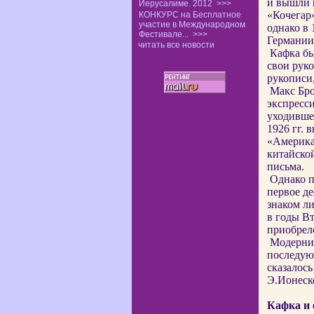
и вышли 
Иерусалиме. 2012
>>>
«Кочегар»
КОНКУРС на Бесплатное
участие в Международном
однако в
Фестивале...
>>>
Германии
читать все новости
Кафка бы
свои руко
рукописи,
Макс Бро
экспресси
уходивше
1926 гг.
«Америка»
китайской
письма.
Однако п
первое де
знаком ли
в годы Вт
приобрел
Модернис
последую
сказалось
Э.Ионеско
Кафка и 