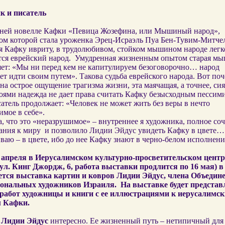
к и писатель
дней новелле Кафки «Певица Жозефина, или Мышиный народ»,
ом которой стала уроженка Эрец-Исраэль Пуа Бен-Тувим-Митчел
я Кафку ивриту, в трудолюбивом, стойком мышином народе легк
ся еврейский народ.
Умудренная жизненным опытом старая мы
ет: «Мы ни перед кем не капитулируем безоговорочно… народ
т идти своим путем». Такова судьба еврейского народа. Вот поч
на острое ощущение трагизма жизни, эта маячащая, а точнее, с
оями надежда не дает права считать Кафку безысходным пессим
атель продолжает: «Человек не может жить без веры в нечто
мое в себе».
, что это «неразрушимое» – внутреннее я художника, полное со
ания к миру
и позволило Лидии Эйдус увидеть Кафку в цвете…
аю – в цвете, ибо до нее Кафку знают в черно-белом исполнени
 апреля в Иерусалимском культурно-просветительском центр
(ул. Кинг Джордж, 6, работа выставки продлится по 16 мая) в 
тся выставка картин и ковров Лидии Эйдус, члена Объедин
ональных художников Израиля.
На выставке будет представ
 работ художницы и книги с ее иллюстрациями к иерусалимс
 Кафки.
о
Лидии Эйдус
интересно. Ее жизненный путь – нетипичный для