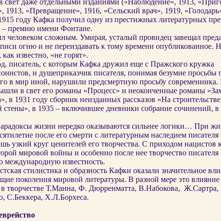
в свет даже отдельными изданиями («Наблюдение», 1913, «Приг
, 1913, «Превращение», 1916, «Сельский врач», 1919, «Голодарь»
 1915 году Кафка получил одну из престижных литературных пр
 – премию имени Фонтане.
л человеком сложным. Умирая, усталый провидец завещал преда
писи огню и не переиздавать к тому времени опубликованное. 
 как известно, «не горят».
д, писатель, с которым Кафка дружил еще с Пражского кружка
онистов, и душеприказчик писателя, понимая безумие просьбы 
го в мир иной, нарушили предсмертную просьбу современника. 
 вышли в свет его романы «Процесс» и неоконченные романы «За
, в 1931 году сборник неизданных рассказов «На строительстве
 стены», в 1935 – включившее дневники собрание сочинений, в 
арадоксы жизни нередко оказываются сильнее логики… При жи
сятилетие после его смерти с литературным наследием писателя
шь узкий круг ценителей его творчества. С приходом нацистов к
орой мировой войны и особенно после нее творчество писателя
о международную известность.
тская стилистика и образность Кафки оказали значительное вли
щие поколения мировой литературы. В разной мере это влияние
 в творчестве Т.Манна, Ф. Дюрренматта, В.Набокова,
Ж.Сартра,
, С.Беккера, Х.Л.Борхеса.
еврейство