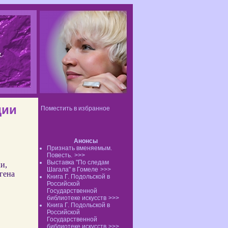
дии
Поместить в избранное
Анонсы
Признать вменяемым.
Повесть.
>>>
Выставка "По следам
и,
Шагала" в Гомеле
>>>
гена
Книга Г. Подольской в
Российской
Государственной
библиотеке искусств
>>>
Книга Г. Подольской в
Российской
Государственной
библиотеке искусств
>>>