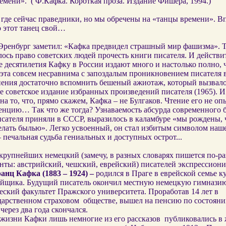
емени».
( Ф.Кафка. Короткая проза. Издание Фишера, 1994.)
 где сейчас праведники, но мы обречены на «танцы времени». 
о этот танец свой…
 Эренбург заметил: «Кафка предвидел страшный мир фашизма». 
ось право советских людей прочесть книги писателя. И действи
 десятилетия Кафку в России издают много и настолько полно, 
 эта совсем несравнима с запоздалым проникновением писателя 
нения достаточно вспомнить бешеный ажиотаж, который вызвал
 советское издание избранных произведений писателя (1965). И
на то, что, прямо скажем, Кафка – не Булгаков. Чтение его не оп
енцию… Так что же тогда? Узнаваемость абсурда современного
исателя приняли в СССР, выразилось в каламбуре «мы рождены, 
елать былью». Легко усвоенный, он стал избитым символом наш
 печальная судьба гениальных и доступных острот...
крупнейших немецкий (замечу, в разных словарях пишется по-ра
анты: австрийский, чешский, еврейский) писателей экспрессион
анц Кафка (1883 – 1924) –
родился в Праге в еврейской семье к
ейщика. Будущий писатель окончил местную немецкую гимназию
ский факультет Пражского университета. Проработав 14 лет в
дарственном страховом
обществе, вышел на пенсию по состоян
 через два года скончался.
 жизни Кафки лишь немногие из его рассказов
публиковались в