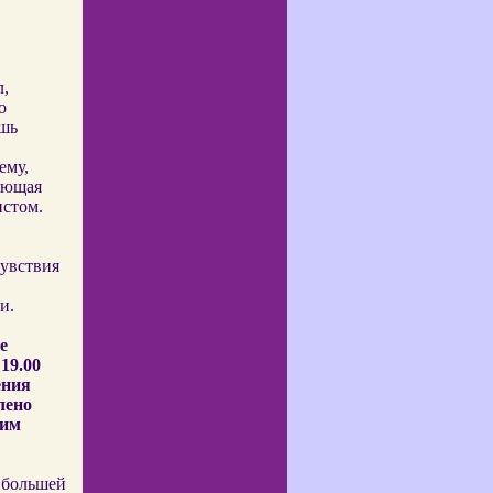
,
о
шь
ему,
ияющая
истом.
чувствия
и.
е
19.00
ения
лено
ким
 большей