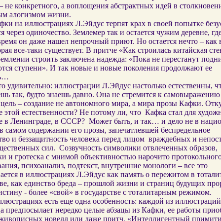
– не конкретного, а воплощения абстрактных идей в столкновен
м алогизмом жизни.
фки на иллюстрациях Л.Эйдус терпят крах в своей попытке без
я через одиночество. Землемер так и остается чужим деревне, гд
время он даже нашел непрочный приют. Но остается нечто – как
орая все-таки существует. В притче «Как строилась китайская сте
емлении строить заключена надежда: «Пока не перестанут подни
ются ступени». И так новые и новые поколения продолжают ее
ть…
то удивительно: иллюстрации Л.Эйдус настолько естественны, ч
шь так, будто знаешь давно. Она не стремится к самовыражени
 цель – создание не автономного мира, а мира прозы Кафки. Отк
 этой естественности? Не потому ли, что
Кафка стал для худо
е в Ленинграде, в СССР?
Может быть, и так… и дело не в наци
 в самом содержании его прозы, запечатлевшей беспредельное
во и беззащитность человека перед лицом
враждебных и непо
щественных сил.
Созвучность символики отвлеченных образов,
ки и гротеска с мнимой объективностью нарочито протокольног
ания, психоанализ, подтекст, внутренние монологи – все это
ается в иллюстрациях Л.Эйдус как память о пережитом в тотал
ве, как единство бреда – прошлой жизни и страниц будущих про
стину - более «свой» в государстве с тоталитарным режимом.
ллюстрациях есть еще одна особенность: каждой из иллюстраций
а предпосылает нередко целые абзацы из Кафки, ее работы прио
 живописных новелл или даже притч. «Интеллигентный примити