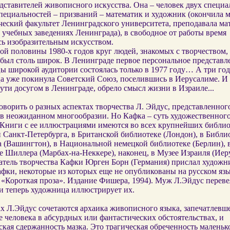
дставителей живописного искусства. Она – человек двух специа
пециальностей – призваний – математик и художник (о
кончила м
ческий факультет Ленинградского университета, преподавала ма
учебных заведениях Ленинграда), в свободное от работы время
сь изобразительным искусством.
ой половины 1980-х годов круг людей, знакомых с творчеством
 был столь широк. В Ленинграде первое персональное представл
ы широкой аудитории состоялась только в 1977 году… А три год
а уже покинула Советский Союз, поселившись в Иерусалиме. И 
ути досугом в Ленинграде, обрело смысл жизни в Израиле...
ворить о разных аспектах творчества Л. Эйдус, представленног
 в неожиданном многообразии. Но Кафка – суть художественног
 Книги с ее иллюстрациями имеются во всех крупнейших библио
 Санкт-Петербурга, в Британской библиотеке (Лондон), в Библи
а (Вашингтон), в Национальной немецкой библиотеке (Берлин),
 Шиллера (Марбах-на-Неккере), наконец, в Музее Израиля (Иер
атель творчества Кафки Юрген Борн (Германия) прислал художн
фки, некоторые из которых еще не опубликованы на русском яз
 «Короткая проза». Издание Фишера, 1994). Муж Л.Эйдус переве
и теперь художница иллюстрирует их.
ах Л.Эйдус сочетаются архаика живописного языка, запечатлевш
 человека в абсурдных или фантастических обстоятельствах, и
кая сдержанность мазка. Это трагическая обреченность маленьк