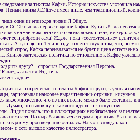
 следование за текстом Кафки. История искусства уготовила на
ов. Примитивизм Л.Эйдус имеет иные, чем традиционный, корни
 лишь один из эпизодов жизни Л.Эйдус.
оду в СССР вышло первое издание Кафки. Купить было невозмо
вилась на «черном рынке» по баснословной цене, не верилось, ч
ожет ее прибрести сама! Ждала, пока «состоятельные» ценители
итать. А тут еще по Ленинграду разнесся слух о том, что, несмот
еский спрос, Кафка переиздаваться не будет и цена естественно
ла. Книгоиздательская политика по отношению к Кафке укладыв
кдот:
подарить другу? – спросила Государственная Персона.
? Книгу, - ответил Издатель.
уже есть одна».
Лидия стала переписывать тексты Кафки от руки, заучивая наизу
зацы, зарисовывая наиболее выразительные отрывки. Рисунков
ь такое множество, что из них вполне можно было составить к
у… Думаю, что таков путь каждого идущего к искусству…
оды, Лидия поняла, что в иллюстрациях необязательно запечатле
лово писателя. Но выработавшаяся с годами привычка быть макс
тературному произведению осталась. На мой взгляд, такой
визм» и есть высшее качество иллюстратора.
времени»