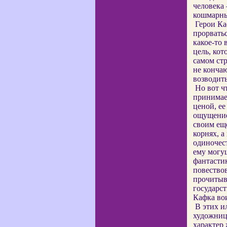
человека 
кошмарны
Герои Ка
прорватьс
какое-то 
цель, кот
самом стр
не конча
возводи
Но вот ч
принимае
ценой, ее
ощущение
своим ещ
корнях, а
одиночест
ему могу
фантасти
повествов
прочитыв
государст
Кафка вои
В этих и
художниц
характер