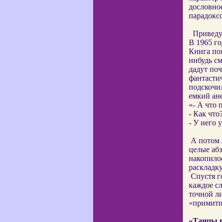
дословное
парадокс
Приведу
В 1965 г
Книга поя
нибудь см
дадут поч
фантастич
подскочи
емкий ане
«- А что 
- Как что
- У него 
А потом 
целые аб
накопилос
раскладк
Спустя г
каждое с
точной ли
«примити
«Танцы 