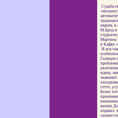
Судьба е
«механис
автомати
традицио
евреев, в
М.Брод и 
студенче
Мартина 
в Кафке «
И все-та
особенно
Галиции (
проблема
увлечение
идиш, зан
знакомит 
хасидизм
гетто, ус
Более тог
принимает
вынашивае
жизни До
издавал
сионистс