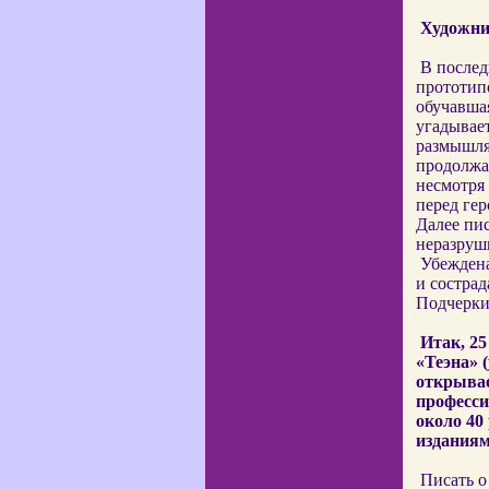
Художни
В после
прототип
обучавша
угадывает
размышля
продолжае
несмотря 
перед гер
Далее пис
неразруши
Убеждена
и сострад
Подчеркив
Итак,
25
«Теэна» 
открывае
професси
около 40
изданиям
Писать 