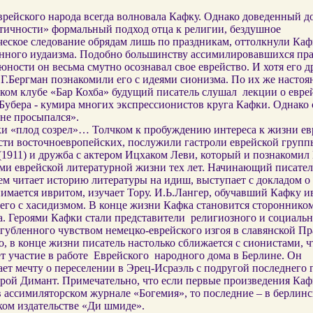
врейского народа всегда волновала Кафку. Однако доведенный д
тичности» формальный подход отца к религии, бездушное
ческое следование обрядам лишь по праздникам, оттолкнули Каф
нного иудаизма. Подобно большинству ассимилировавшихся пр
 юности он весьма смутно осознавал свое еврейство. И хотя его д
Г.Бергман познакомили его с идеями сионизма. По их же настоя
ском клубе «Бар Кохба» будущий писатель слушал
лекции о евре
Бубера - кумира многих экспрессионистов круга Кафки. Однако
не просыпался».
ки «плод созрел»… Толчком к пробуждению интереса к жизни евр
сти восточноевропейских, послужили гастроли еврейской групп
1911) и дружба с актером Ицхаком Леви, который и познакомил
ми еврейской литературной жизни тех лет. Начинающий писател
м читает историю литературы на идиш, выступает с докладом о
имается ивритом, изучает Тору. И.Ь.Лангер, обучавший Кафку и
его с хасидизмом. В конце жизни Кафка становится стороннико
а. Героями Кафки стали представители
религиозного и социальн
угубленного чувством немецко-еврейского изгоя в славянской Пр
о, в конце жизни писатель настолько сближается с сионистами, ч
 участие в работе
Еврейского
народного дома в Берлине. Он
т мечту о переселении в Эрец-Исраэль с подругой последнего 
рой Димант. Примечательно, что если первые произведения Каф
в ассимиляторском журнале «Богемия», то последние – в берлин
ком издательстве «Ди шмиде».