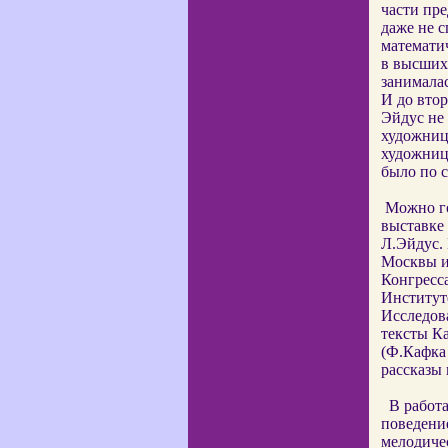
части пре
даже не с
математи
в высших 
занимала
И до втор
Эйдус не
художниц
художниц
было по с
Можно го
выставке
Л.Эйдус.
Москвы и
Конгресс
Институте
Исследов
тексты Ка
(Ф.Кафка
рассказы 
В работ
поведение
мелодичес