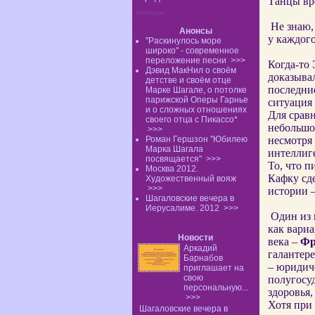
Танцы вр
Анонсы:
Не знаю,
Анонсы
у каждог
"Раскинулось море
широко" - современное
переложение песни
>>>
Когда-то
Дэвид МакНил о своём
доказывал
детстве и своём отце
последние
Марке Шагале, о потолке
парижской Оперы Гарнье
ситуация
и о сложных отношениях
Для срав
своего отца с Пикассо*
небольшое
>>>
Роман Гершзон "Юбилею
несмотря 
Марка Шагала
интеллиг
посвящается"
>>>
То, что п
Москва 2012.
Кафку сд
Художественный вояж
>>>
истории –
Шагаловские вечера в
Иерусалиме. 2012
>>>
Один из 
как вари
Новости
века –
Фр
Аркадий
галантер
Барнабов
– юридиче
приглашает на
свою
полугосу
персональную...
здоровья,
>>>
Хотя при
Шагаловские вечера в