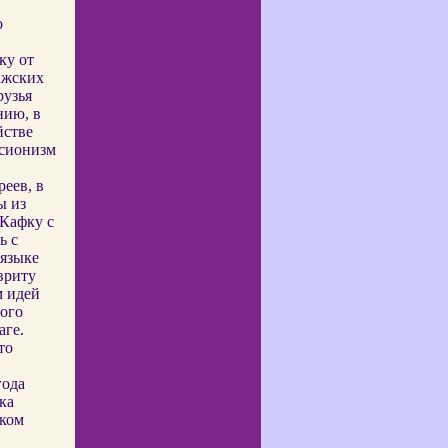
о
ку от
ажских
рузья
нию, в
йстве
 сионизм
еев, в
ы из
 Кафку с
ь с
 языке
вриту
м идей
ого
аге.
то
года
ка
ском