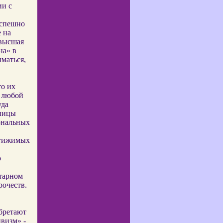
ии с
успешно
е на
 высшая
на» в
маться,
то их
ю любой
уда
жницы
ональных
стижимых
о
итарном
рочеств.
бретают
визм» -