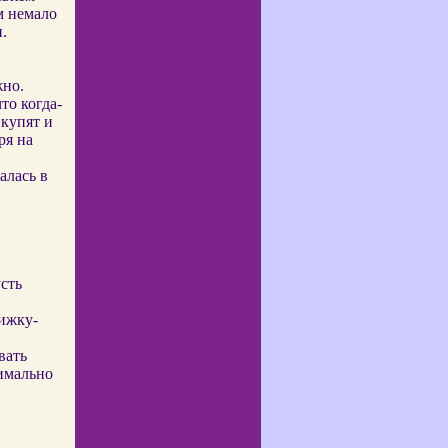
м немало
.
жно.
то когда-
 купят и
ря на
алась в
сть
нижку-
вать
имально