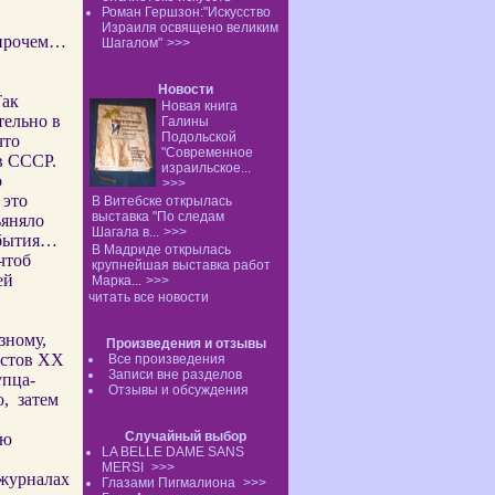
Роман Гершзон:"Искусство
Израиля освящено великим
Впрочем…
Шагалом"
>>>
Новости
Так
Новая книга
тельно в
Галины
Подольской
что
"Современное
в СССР.
израильское...
о
>>>
 это
В Витебске открылась
выставка "По следам
ьяняло
Шагала в...
>>>
 бытия…
В Мадриде открылась
чтоб
крупнейшая выставка работ
ей
Марка...
>>>
читать все новости
зному,
Произведения и отзывы
истов ХХ
Все произведения
Записи вне разделов
упца-
Отзывы и обсуждения
,
затем
Случайный выбор
ию
LA BELLE DAME SANS
MERSI
>>>
 журналах
Глазами Пигмалиона
>>>