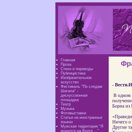
Главная
Фр
Проза
Стихи и переводы
Публицистика
Изобразительное
искусство
- Вести.И
Фестиваль "По следам
Шагала" -
В одном 
дискуссионная
площадка
полученн
Театр
Борна из 
Музыка
Фотовыставки
«Праведни
Статьи на иностранных
Ничего о 
языках
Мужская территория "Я
Другие т
родился на Волге ..."