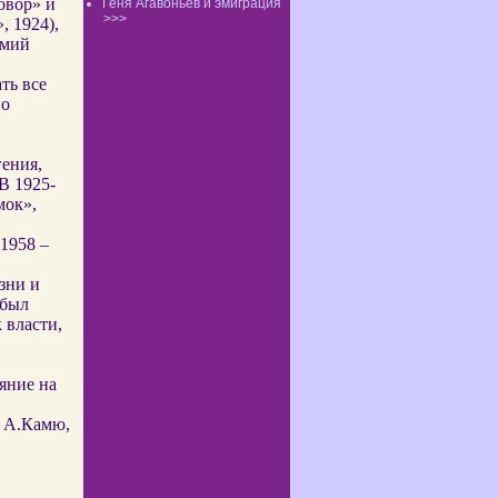
овор» и
Геня Агавоньев и эмиграция
>>>
, 1924),
емий
ть все
Но
гения,
В 1925-
мок»,
1958 –
зни и
 был
 власти,
яние на
А.Камю,