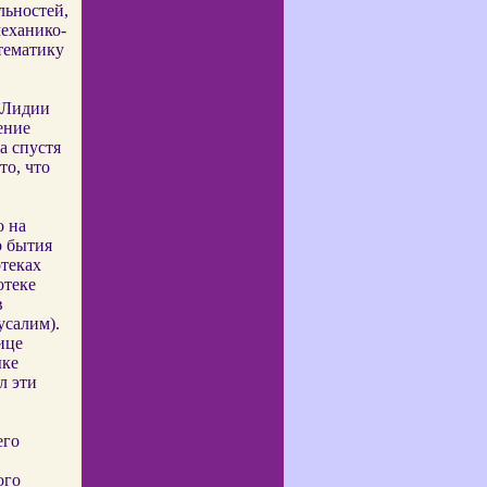
льностей,
еханико-
тематику
, Лидии
ение
а спустя
то, что
о на
о бытия
теках
отеке
в
усалим).
ице
ыке
л эти
его
ого