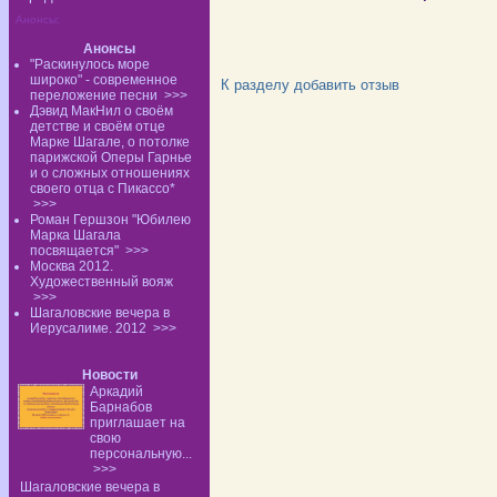
Анонсы:
Анонсы
"Раскинулось море
широко" - современное
К разделу
добавить отзыв
переложение песни
>>>
Дэвид МакНил о своём
детстве и своём отце
Марке Шагале, о потолке
парижской Оперы Гарнье
и о сложных отношениях
своего отца с Пикассо*
>>>
Роман Гершзон "Юбилею
Марка Шагала
посвящается"
>>>
Москва 2012.
Художественный вояж
>>>
Шагаловские вечера в
Иерусалиме. 2012
>>>
Новости
Аркадий
Барнабов
приглашает на
свою
персональную...
>>>
Шагаловские вечера в