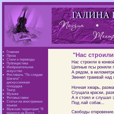
Главная
"Нас строил
Проза
Стихи и переводы
Нас строили в конво
Публицистика
Цепные псы роняли п
Изобразительное
искусство
А рядом, в километр
Фестиваль "По следам
Звенел трамвай над 
Шагала" -
дискуссионная
площадка
Ночная хмарь, разма
Театр
Сгущала краски, раз
Музыка
А я стоял и слушал 
Фотовыставки
Статьи на иностранных
Под лай собак...
языках
Мужская территория "Я
Свободы откровение
родился на Волге ..."