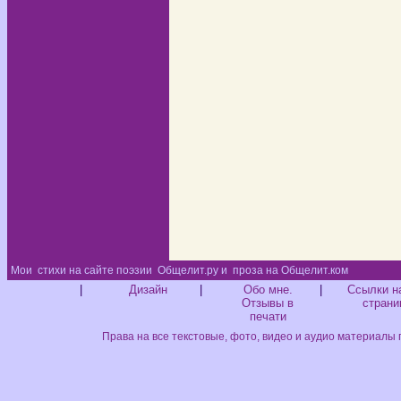
Мои
стихи на сайте поэзии
Общелит.ру и
проза на Общелит.ком
Диз
|
Дизайн
|
Обо мне.
|
Ссылки н
Отзывы в
страни
печати
Права на все текстовые, фото, видео и аудио материалы