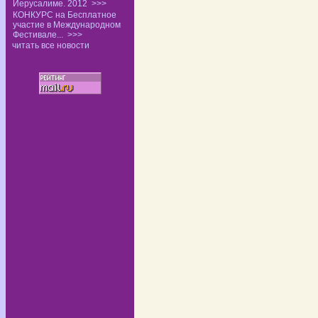
Иерусалиме. 2012
>>>
КОНКУРС на Бесплатное
участие в Международном
Фестивале...
>>>
читать все новости