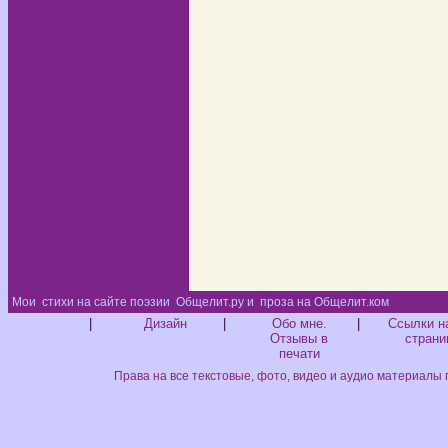
Мои
стихи на сайте поэзии
Общелит.ру и
проза на Общелит.ком
Диз
|
Дизайн
|
Обо мне.
|
Ссылки н
Отзывы в
страни
печати
Права на все текстовые, фото, видео и аудио материалы