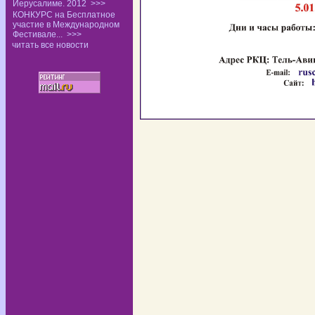
Иерусалиме. 2012
>>>
КОНКУРС на Бесплатное
участие в Международном
Фестивале...
>>>
читать все новости