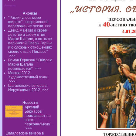
Анонсы:
Анонсы
"Раскинулось море
широко" - современное
переложение песни
>>>
Дэвид МакНил о своём
детстве и своём отце
Марке Шагале, о потолке
парижской Оперы Гарнье
и о сложных отношениях
своего отца с Пикассо*
>>>
Роман Гершзон "Юбилею
Марка Шагала
посвящается"
>>>
Москва 2012.
Художественный вояж
>>>
Шагаловские вечера в
Иерусалиме. 2012
>>>
Новости
Аркадий
Барнабов
приглашает на
свою
персональную...
>>>
Шагаловские вечера в