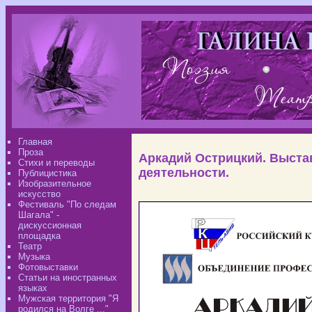
Главная
Проза
Аркадий Острицкий. Выстав
Стихи и переводы
деятельности.
Публицистика
Изобразительное
искусство
Фестиваль "По следам
Шагала" -
дискуссионная
площадка
Театр
Музыка
Фотовыставки
Статьи на иностранных
языках
Мужская территория "Я
родился на Волге ..."