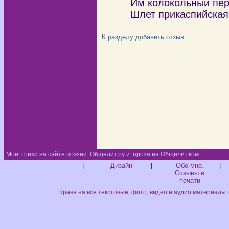
Им колокольный пер
Шлет прикаспийская с
К разделу
добавить отзыв
Мои
стихи на сайте поэзии
Общелит.ру и
проза на Общелит.ком
Диз
|
Дизайн
|
Обо мне.
|
Отзывы в
печати
Права на все текстовые, фото, видео и аудио материалы