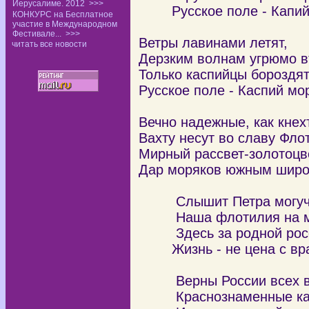
Иерусалиме. 2012
>>>
Русское поле - Капий
КОНКУРС на Бесплатное
участие в Международном
Фестивале...
>>>
Ветры лавинами летят,
читать все новости
Дерзким волнам угрюмо в
Только каспийцы бороздя
Русское поле - Каспий мо
Вечно надежные, как кнехт
Вахту несут во славу Фло
Мирный рассвет-золотоцве
Дар моряков южным широ
Слышит Петра могучи
Наша флотилия на м
Здесь за родной росс
Жизнь - не цена с враг
Верны России всех в
Краснознаменные кас