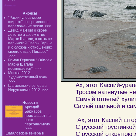
Анонсы:
Анонсы
"Раскинулось море
широко" - современное
переложение песни
>>>
Дэвид МакНил о своём
детстве и своём отце
Марке Шагале, о потолке
парижской Оперы Гарнье
и о сложных отношениях
своего отца с Пикассо*
>>>
Роман Гершзон "Юбилею
Марка Шагала
посвящается"
>>>
Москва 2012.
Художественный вояж
>>>
Ах, этот Каспий-урага
Шагаловские вечера в
Иерусалиме. 2012
>>>
Тросом натянутые не
Самый отпетый хулиг
Новости
Самый шальной и самы
Аркадий
Барнабов
приглашает на
Ах, этот Каспий штор
свою
персональную...
С русской грустинкой в
>>>
С русской открытою д
Шагаловские вечера в