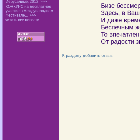
Иерусалиме. 2012
>>>
Бизе бессмер
КОНКУРС на Бесплатное
участие в Международном
Здесь, в Ваш
Фестивале...
>>>
И даже врем
читать все новости
Беспечным ж
То впечатле
От радости з
К разделу
добавить отзыв