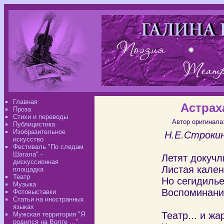
Главная
Астрах
Проза
Стихи и переводы
Автор оригинала
Публицистика
Изобразительное
Н.Е.Строки
искусство
Фестиваль "По следам
Шагала" -
Летят докучл
дискуссионная
Листая кале
площадка
Театр
Но сегидилье
Музыка
Воспоминаний
Фотовыставки
Статьи на иностранных
языках
Театр... и ж
Мужская территория "Я
родился на Волге ..."