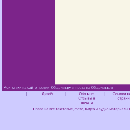
Мои
стихи на сайте поэзии
Общелит.ру и
проза на Общелит.ком
Диз
|
Дизайн
|
Обо мне.
|
Ссылки н
Отзывы в
страни
печати
Права на все текстовые, фото, видео и аудио материалы