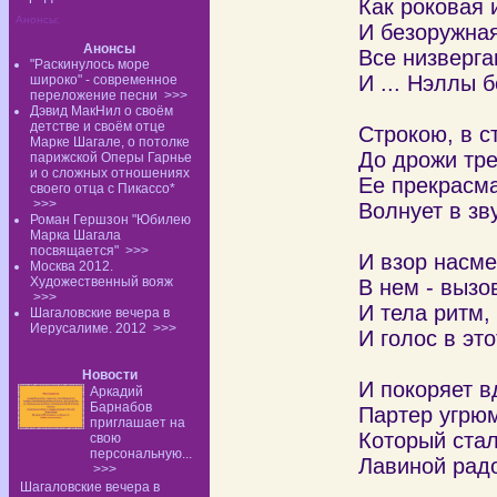
Как роковая 
Анонсы:
И безоружная
Анонсы
Все низверга
"Раскинулось море
И ... Нэллы 
широко" - современное
переложение песни
>>>
Дэвид МакНил о своём
детстве и своём отце
Строкою, в с
Марке Шагале, о потолке
До дрожи тре
парижской Оперы Гарнье
и о сложных отношениях
Ее прекрасм
своего отца с Пикассо*
>>>
Волнует в зв
Роман Гершзон "Юбилею
Марка Шагала
посвящается"
>>>
И взор насм
Москва 2012.
Художественный вояж
В нем - вызо
>>>
И тела ритм,
Шагаловские вечера в
Иерусалиме. 2012
>>>
И голос в это
Новости
И покоряет 
Аркадий
Барнабов
Партер угрю
приглашает на
Который стал
свою
персональную...
Лавиной радо
>>>
Шагаловские вечера в