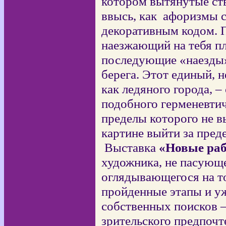
котором вытянутые ст
ввысь, как
афоризмы с
декоративным кодом. 
наезжающий на тебя пл
последующие «наезды» 
берега. Этот единый, 
как ледяного города, 
подобного герменевтич
пределы которого не в
картине выйти за пред
Выставка
«Новые ра
художника, не пасующе
оглядывающегося на то
пройденные этапы и у
собственных поисков 
зрительского предпочт