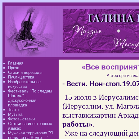
Главная
«Все восприня
Проза
Стихи и переводы
Автор оригинала
Публицистика
Изобразительное
- Вести. Нон-стоп.19.07
искусство
Фестиваль "По следам
15 июля в Иерусалим
Шагала" -
дискуссионная
(Иерусалим, ул. Магол
площадка
Театр
выставкикартин Арка
Музыка
Фотовыставки
работы»
.
Статьи на иностранных
языках
Уже на следующий ден
Мужская территория "Я
родился на Волге ..."