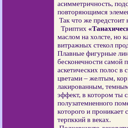
асимметричность, под
повторяющимся элеме
Так что же предстоит 
Триптих
«Танахичес
маслом на холсте, но 
витражных стекол про
Плавные фигурные лин
бесконечности самой п
аскетических полос в 
цветами – желтым, ко
лакированным, темным
эффект, в котором ты 
полузатемненного пом
которого и проникает с
терпккий в веках.
Подчеркнуто декорат