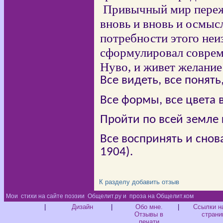
Привычный мир пере
вновь и вновь и осмыс
потребности этого неи
сформулировал соврем
Нуво, и живет желание
Все видеть, все понять
Все формы, все цвета в
Пройти по всей земле
Все воспринять и снов
1904).
К разделу
добавить отзыв
Мои
стихи на сайте поэзии
Общелит.ру и
проза на Общелит.ком
Диз
|
Дизайн
|
Обо мне.
|
Ссылки н
Отзывы в
страни
печати