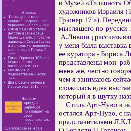
в Музей «Тальпиот» О
Анонсы:
художников Израиля (
Анонсы
"Раскинулось море
Грюнер 17 а). Передви
широко" - современное
переложение песни
>>>
мыслящего по-русски
Дэвид МакНил о своём
детстве и своём отце
А.Лившиц рассказывае
Марке Шагале, о потолке
парижской Оперы Гарнье
у меня была выставка 
и о сложных отношениях
своего отца с Пикассо*
ее куратора - Бориса Л
>>>
Роман Гершзон "Юбилею
представлены мои
раб
Марка Шагала
посвящается"
>>>
меня же, честно говоря
Москва 2012.
Художественный вояж
чем я занимаюсь сейчас
>>>
Шагаловские вечера в
сложилась идея выстав
Иерусалиме. 2012
>>>
который я в шутку на
Новости
Стиль Арт-Нуво в иск
Аркадий
Барнабов
остался Арт-Нуво, с н
приглашает на
свою
представителями Л.К.
персональную...
>>>
О.Бердсли,П.Гогеном, 
Шагаловские вечера в