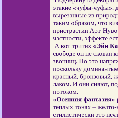
этакие «чуфы-чуфы». 
вырезанные из природ
таким образом, что ви
пристрастии Арт-Нуво
частности, эффекте ес
А вот тритих
«Эйн Ка
свободе он не скован 
звонниц. Но это напр
поскольку доминантые 
красный, бронзовый, ж
лаком. И они сияют, 
потоком.
«Осенняя фантазия»
теплых тонах – желто-
стилистически это неч