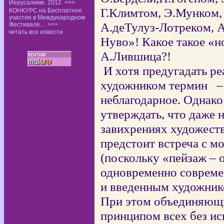
Иерусалиме. 2012
>>>
Г.Климтом, Э.Мунком,
КОНКУРС на Бесплатное
участие в Международном
А.деТулуз-Лотреком, А
Фестивале...
>>>
читать все новости
Нуво»! Какое такое «н
А.Лившица?!
И хотя предугадать р
художником термин
–
неблагодарное. Однако
утверждать, что даже 
завихрениях художест
предстоит встреча с м
(поскольку «пейзаж – 
одновременно совреме
и введенным художник
При этом объединяющ
принципом всех без ис