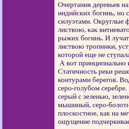
Очертания деревьев н
индийских богинь, но
силуэтами. Округлые 
листвою, как витиева
рыжих богинь. И луча
листвою тропинки, уст
которой еще не ступала
А вот принципиально 
Статичность реки реш
контурами берегов. В
серо-голубом серебре.
серый с зеленью, зелен
мышиный, серо-болот
плоскостное, как на м
ощущение подчеркивает